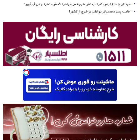
خودتان را خلع لباس کنید، بعدش هرچه می‌خواهید فحش بدهید و دروغ بگویید
اقامت پسر محمدباقر ذوالقدر در خارج از کشور؟