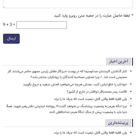
*
لطفا حاصل عبارت را در جعبه متن روبرو وارد کنید
9 + 3 =
ارسال
آخرین اخبار
کنار گذاشتن کارمندان صداوسیما که در پوست خبرنگار مقابل رئیس جمهور حاضر می‌شدند کار
صحیحی است اما.../ چرا تصاویر مصاحبه کنندگان با پزشکیان منتشر نشد؟
خودتان را خلع لباس کنید، بعدش هرچه می‌خواهید فحش بدهید و دروغ بگویید
اقامت پسر محمدباقر ذوالقدر در خارج از کشور؟
ولی فقیه فقط وقتی قابل تبعیت است که جرف ما را بزند
چرا تنگه هرمز به وضعیت پیشاجنگ بر نخواهد گشت؟/ روزنامه اینترنتی دفتر رهبر شهید: همۀ
دنیا باید با وضعیت پیش از جنگِ تنگۀ هرمز خداحافظی کنند
پربیننده‌ترین
ولی فقیه فقط وقتی قابل تبعیت است که جرف ما را بزند