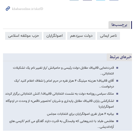
برچسب‌ها
ناصر ایمانی
دولت سیزدهم
اصولگرایان
حزب موتلفه اسلامی
خبرهای مرتبط
قدرت‌نمایی قالیباف مقابل دولت رئیسی و حامیانش /راز تغییر نام یک تشکیلات
انتخاباتی…
آقای قالیباف! هزینه میتینگ ۴ هزار نفره در حرم امام را شفاف اعلام کنید /یک
درخواست…
متلک سیاسی روزنامه دولت به نشست انتخاباتی قالیباف/ کنش انتخاباتی برگزار کردند
لشکرکشی یاران قالیباف مقابل پایداری و شریان /«تصویر ناقص» از وحدت در اردوگاه
اصولگرایان!
بیانیه ۴ هزار نفری اصولگرایان برای انتخابات مجلس
هاشمی طباء: با تندروهایی که وابستگی به قدرت دارند گفتگو می کنم /کرسی های
آزاداندیشی…