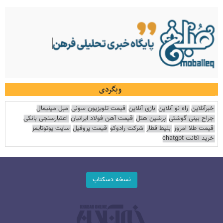
وبگردی
خبرآنلاین
راه نو آنلاین
بازی آنلاین
قیمت تلویزیون سونی
مبل مینیمال
جراح بینی گوشتی
پرشین هتل
قیمت آهن فولاد ایرانیان
اعتبارسنجی بانکی
قیمت طلا امروز
بلیط قطار
شرکت رادوکو
قیمت پروفیل
سایت یوتوتایمز
خرید اکانت chatgpt
نسخه دسکتاپ