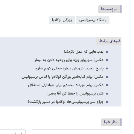
برچسب‌ها
باشگاه پرسپولیس
یورگن لوکادیا
خبرهای مرتبط
بمب‌هایی که عمل نکردند!
عکس‌| سورپرایز ویژه برای روحیه دادن به نیمار
پاسخ عجیب درویش درباره جدایی کریم باقری
عکس‌| پیام کنایه‌آمیز یورگن لوکادیا با لباس پرسپولیس
عکس‌| پیام مهرداد محمدی برای هواداران استقلال
شان پرسپولیس را حفظ کن آقا یحیی!
چراغ سبز پرسپولیسی‌ها؛ لوکادیا در مسیر بازگشت؟
نظر شما