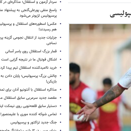
سردار آزمون و استقلال؛ مذاکره‌ای در کار
پاسخ منفی پورعلی‌گنجی به پیشنهاد م
سپولیسی
پرسپولیس لژیونر می‌شود
عکس| اسطوره‌های استقلال و پرسپولی
هم رسیدند!
جزئیات جدید از انتقال نجومی گزینه پ
نساجی
قمار بزرگ استقلال روی یاسر آسانی
اشکال فوتبال ما در نتیجه گرایی است
خرید ناامیدکننده استقلال تیم پیدا کرد
چالش بزرگ پرسپولیس؛ پایان دادن به 
بازیکن!
مذاکره استقلال با آنتونیو آدان برای تمد
مقصد جدید سرمربی سابق استقلال
دستیار سابق قلعه‌نویی روی نیمکت ایتال
تماس شوکه کننده موری با علیمنصور!
جنگ جدید تراکتور و پرسپولیس
ردپای مسی در ۳ بازی پرتماشاگر جام‌جهانی!