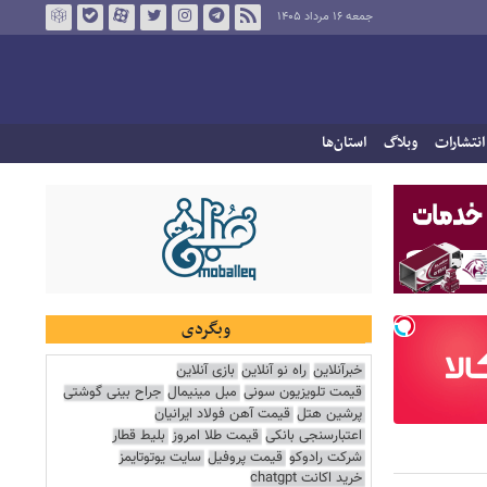
جمعه ۱۶ مرداد ۱۴۰۵
انتشارات
وبلاگ
استان‌ها
وبگردی
خبرآنلاین
راه نو آنلاین
بازی آنلاین
قیمت تلویزیون سونی
مبل مینیمال
جراح بینی گوشتی
پرشین هتل
قیمت آهن فولاد ایرانیان
اعتبارسنجی بانکی
قیمت طلا امروز
بلیط قطار
شرکت رادوکو
قیمت پروفیل
سایت یوتوتایمز
خرید اکانت chatgpt