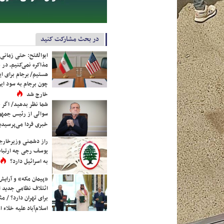
در بحث مشارکت کنید
ابوالفتح: حتی زمانی 
مذاکره نمی‌کنیم، در 
هستیم/ برجام برای ای
چون برجام به سود ایرا
خارج شد
شما نظر بدهید/ اگر خ
سوالی از رئیس جمه
خبری فردا می‌پرسیدی
راز دشمنی وزیرخارجه 
یوسف رجی چه ارتباط
به اسرائیل دارد؟
«پیمان مکه» و آرایش
ائتلاف نظامی جدید 
برای تهران دارد؟ / مث
اسلام‌آباد علیه خلاء