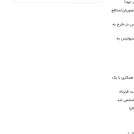
 نبود!
نصوریان/مدافع
س در خارج به
رسپولیس به
همکاری با یک
ید قرارداد
 مشخص شد
یا