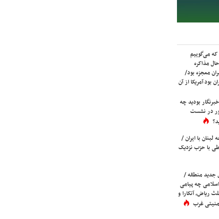
که می‌گوییم
حال مذاکره
ران معجزه بود/
ن بود آمریکا از آن
برنگار بودید چه
ور در نشست
د؟
لبنان با ایران /
ی با حزب نزدیک
 جدید منطقه /
اسلامی چه پیامی
لث ریاض، آنکارا و
 امنیتی غرب