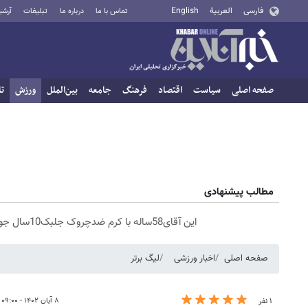
فارسی
العربية
English
تماس با ما
درباره ما
تبلیغات
آرشی
صفحه اصلی
سیاست
اقتصاد
فرهنگ
جامعه
بین‌الملل
ورزش
تا
مطالب پیشنهادی
این آقای58ساله با کرم ضدچروک جلبک10سال جوان شد(سفارش با تخفیف)
صفحه اصلی
اخبار ورزشی
لیگ برتر
۸ آبان ۱۴۰۲ - ۰۹:۰۰
۱ نفر