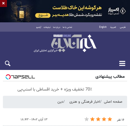
×
فارسی
العربية
English
تماس با ما
درباره ما
تبلیغات
آرشیو
پنجشنبه ۱۵ مرداد ۱۴۰۵
مطالب پیشنهادی
70٪ تخفیف ویژه + خرید اقساطی با اسنپ‌پی
صفحه اصلی
اخبار فرهنگی و هنری
دین
۱۳ آبان ۱۴۰۲ - ۱۸:۴۳
۱۶ نفر