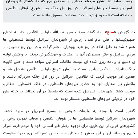
رصد رسانه ها نشان میدهد بخشی از سخنان وی که به کشتار شهروندان
اسراییل توسط نیروهای اسرائیلی در روز اول جنگ یعنی شروع طوفان الاقصی
پرداخته است تا حدود زیادی از دید رسانه ها مغفول مانده است.
به گزارش
«
مبلغ
»-
به گفته سید حسن نصرالله طوفان الاقصی که به ادعای
صهیونیستها با قتل عام تعداد زیادی از شهروندان اسرائیل توسط فلسطینی ها
همراه شد به دلیل آنکه در روز عید یهودیان انجام گرفت و در این روز بسیاری از
مردم اسراییل و حتی مسئولان آنها در عشرت و خوشگذرانی بودند، با واکنش اولیه
ی دقیق و برنامه ریزی شده ای توسط مقامات اسرائیل مواجه نشد و حتی کابینه
جنگ نتانیاهو با تأخیر زیادی نسبت به زمان شروع طوفان الاقصی تشکیل شد و
همین امر موجب گردید که نظامیان اسرائیل در روز اول جنگ سردرگم باشند و
واکنش بی محابای آنها به حضور نیروهای فلسطینی در خاک فلسطین اشغالی،
موجب کشتار شهروندان اسرائیل شده است که طبیعتاً در آن لحظات در خانه های
خود در نزدیکی نیروهای فلسطینی مستقر بوده اند.
گفتنی است با توجه به تبلیغات دروغین و وسیع اسراییل در مورد کشتار
شهروندان اسرائیل توسط فلسطینی ها در طوفان الاقصی و مجاب نمودن برخی از
کشورهای غربی از این طریق برای توجیه رفتار غیر انسانی خود با مردم غزه، تمرکز
خبری و رسانه ای بر این بخش از سخنان سید حسن نصرالله، برای جبهه مقاومت