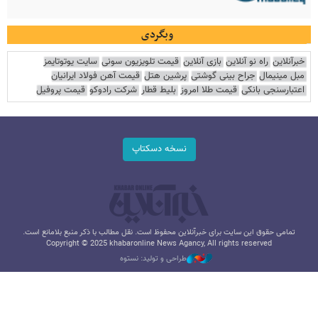
وبگردی
خبرآنلاین
راه نو آنلاین
بازی آنلاین
قیمت تلویزیون سونی
سایت یوتوتایمز
مبل مینیمال
جراح بینی گوشتی
پرشین هتل
قیمت آهن فولاد ایرانیان
اعتبارسنجی بانکی
قیمت طلا امروز
بلیط قطار
شرکت رادوکو
قیمت پروفیل
نسخه دسکتاپ
تمامی حقوق این سایت برای خبرآنلاین محفوظ است. نقل مطالب با ذکر منبع بلامانع است.
Copyright © 2025 khabaronline News Agancy, All rights reserved
طراحی و تولید: نستوه