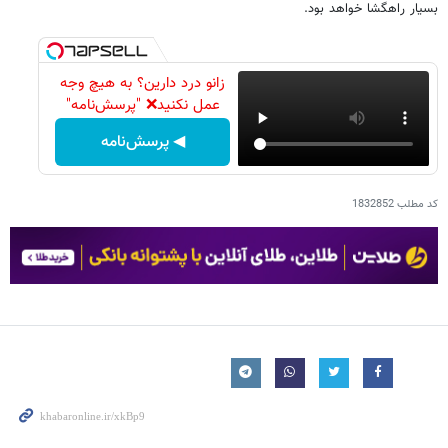
بسیار راهگشا خواهد بود.
زانو درد دارین؟ به هیچ وجه
عمل نکنید❌ "پرسش‌نامه"
◀ پرسش‌نامه
کد مطلب
1832852