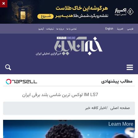
×
فارسی
العربية
English
تماس با ما
درباره ما
تبلیغات
آرشیو
پنجشنبه ۱۵ مرداد ۱۴۰۵
مطالب پیشنهادی
IM LS7 لوکس ترین شاسی بلند برقی ایران
صفحه اصلی
اخبار کافه خبر