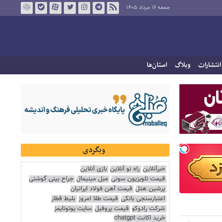
جمعه ۱۶ مرداد ۱۴۰۵
انتشارات
وبلاگ
استان‌ها
وبگردی
خبرآنلاین
راه نو آنلاین
بازی آنلاین
قیمت تلویزیون سونی
مبل مینیمال
جراح بینی گوشتی
پرشین هتل
قیمت آهن فولاد ایرانیان
اعتبارسنجی بانکی
قیمت طلا امروز
بلیط قطار
شرکت رادوکو
قیمت پروفیل
سایت یوتوتایمز
خرید اکانت chatgpt