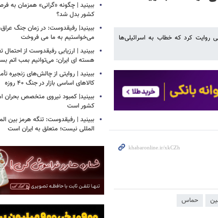
ببینید | چگونه «گرانی» همزمان به فرص
کشور بدل شد؟
ببینید| رفیقدوست: در زمان جنگ عراق
می‌خواستیم به ما می فروخت
روایت کرد که خطاب به اسرائیلی‌ها
ببینید | ارزیابی رفیقدوست از احتمال ت
هسته ای ایران: می‌توانیم بمب اتم بساز
ببینید | روایتی از چالش‌های زنجیره تأم
کالاهای اساسی بازار در جنگ ۴۰ روزه
ببینید| کمبود نیروی متخصص بحران ام
کشور است
ببینید | رفیقدوست: تنگه هرمز بین المل
المللی نیست؛ متعلق به ایران است
ین
حماس