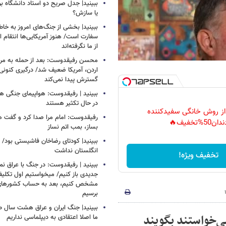
ببینید| جدل صریح دو استاد دانشگاه ب
یا سازش؟
ببینید| بخشی از جنگ‌های امروز به خا
سفارت است/ هنوز آمریکایی‌ها انتقام 
از ما نگرفته‌اند
محسن رفیقدوست: بعد از حمله به مراکز
اردن، آمریکا ضعیف شد/ درگیری کنونی ب
گسترش پیدا نمی‌کند
ببینید | رفیقدوست: هواپیمای جنگی هم
در حال تکثیر هستند
 از روش خانگی سفیدکننده
رفیقدوست: امام مرا صدا کرد و گفت 
دان50%تخفیف🔥
بساز، بمب اتم نساز
ببینید| کودتای رضاخان فاشیستی بود/ 
انگلستان نداشت
تخفیف ویژه!
ببینید | رفیقدوست: در جنگ با عراق ن
جدیدی باز کنیم/ میخواستیم اول تکلیف
مشخص کنیم، بعد به حساب کشورهای
برسیم
ببینید| جنگ ایران و عراق هشت سال 
ی‌خواستند بگویند
ما اصلا اعتقادی به دیپلماسی نداریم