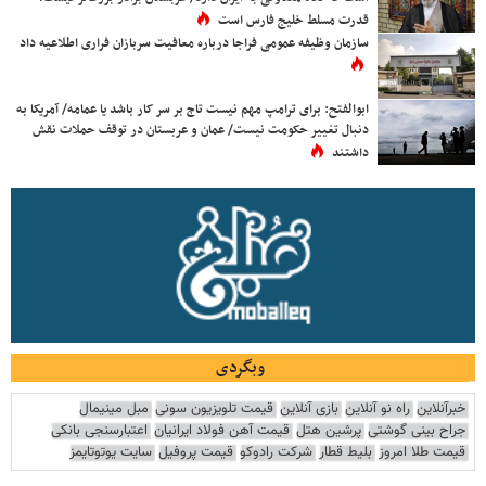
قدرت مسلط خلیج فارس است
سازمان وظیفه عمومی فراجا درباره معافیت سربازان فراری اطلاعیه داد
ابوالفتح: برای ترامپ مهم نیست تاج بر سر کار باشد یا عمامه/ آمریکا به
دنبال تغییر حکومت نیست/ عمان و عربستان در توقف حملات نقش
داشتند
وبگردی
خبرآنلاین
راه نو آنلاین
بازی آنلاین
قیمت تلویزیون سونی
مبل مینیمال
جراح بینی گوشتی
پرشین هتل
قیمت آهن فولاد ایرانیان
اعتبارسنجی بانکی
قیمت طلا امروز
بلیط قطار
شرکت رادوکو
قیمت پروفیل
سایت یوتوتایمز