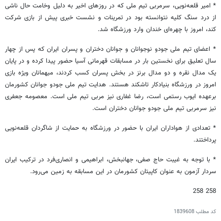
* امیر قلعه‌نویی، سرمربی تیم ملی که در روزهای اخیر به دلیل وخامت حال ناشی
از درد سنگ کلیه نتوانسته بود در تمرینات و نشست خبری پیش از بازی شرکت
کند، امروز با چهره‌ای خندان وارد ورزشگاه شد.
* اعضای تیم ملی جودو نوجوانان و جوانان دختران و پسران ایران که پس از چهار
سال تعلیق برای نخستین بار در مسابقات قهرمانی آسیا حضور پیدا کرده و در پایان
یک مدال نقره و دو مدال برنز در بخش پسران کسب کردند، میهمانان ویژه بازی
امروز در ورزشگاه بنیادکار تاشکند هستند. هدایت تیم ملی جودو جوانان کشورمان
برعهده ایوب رستمی است، رضا غفاری نیز مربی تیم ملی است. معصومه جعفری
نیز سرمربی تیم ملی جودو جوانان دختران است.
* تعدادی از هواداران ایران با حضور در ورزشگاه به حمایت از شاگردان قلعه‌نویی
پرداختند.
* با توجه به غیبت حاج صفی، جهانبخش، ابراهیمی و انصاری‌فرد در ترکیب ایران
سردار آزمون به عنوان کاپیتان کشورمان در این مسابقه به زمین می‌رود.
258 258
کد مطلب
1839608