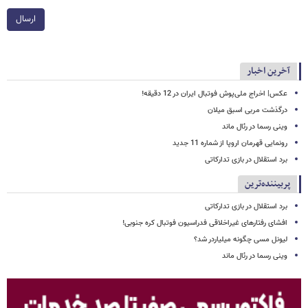
ارسال
آخرین اخبار
عکس| اخراج ملی‌پوش فوتبال ایران در 12 دقیقه!
درگذشت مربی اسبق میلان
وینی رسما در رئال ماند
رونمایی قهرمان اروپا از شماره 11 جدید
برد استقلال در بازی تدارکاتی
پربیننده‌ترین
برد استقلال در بازی تدارکاتی
افشای رفتارهای غیراخلاقی فدراسیون فوتبال کره جنوبی!
لیونل مسی چگونه میلیاردر شد؟
وینی رسما در رئال ماند