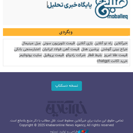
وبگردی
خبرآنلاین
راه نو آنلاین
بازی آنلاین
قیمت تلویزیون سونی
مبل مینیمال
جراح بینی گوشتی
پرشین هتل
قیمت آهن فولاد ایرانیان
اعتبارسنجی بانکی
قیمت طلا امروز
بلیط قطار
شرکت رادوکو
قیمت پروفیل
سایت یوتوتایمز
خرید اکانت chatgpt
نسخه دسکتاپ
تمامی حقوق این سایت برای خبرآنلاین محفوظ است. نقل مطالب با ذکر منبع بلامانع است.
Copyright © 2025 khabaronline News Agancy, All rights reserved
طراحی و تولید: نستوه