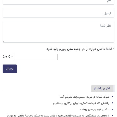
*
لطفا حاصل عبارت را در جعبه متن روبرو وارد کنید
2 + 0 =
ارسال
آخرین اخبار
شوک شبانه در تبریز؛ ربیعی رفت نکونام آمد!
واکنش تند فیفا به تلاش‌ها برای برکناری اینفانتینو
عکس| تیم پپ فرو ریخت
از ناکامی در سخنگویی تا مدیریت فوتبال زنان؛ ارتقای پست به سبک تاجرنیا/ پاداش بد بودن!