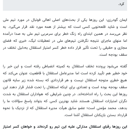
کرد.
ایمان گودرزی: این روزها یکی از بحث‌های اصلی اهالی فوتبال در مورد تیم ملی
است و شاید قلعه‌نویی کسی است که بیشتر از همه مورد نقد قرار می‌گیرد. به
نظر می‌رسد در همین ابتدای راه زنگ خطر برای سرمربی تیم ملی به صدا درآمده
اما منهای ماجرای نتیجه نگرفتن تیم‌های ملی در تعطیلات لیگ، خبری که فضای
مجازی و حقیقی را تحت تأثیر قرار داده خطر کسر امتیاز استقلال به‌دلیل تخلف در
سقف بودجه است.
گفته می‌شود پرونده تخلف استقلال به کمیته انضباطی رفته است و این خبر را
خود خطیر هم تأیید کرده است اما مدیرعامل استقلال با قاطعیت عنوان می‌کند که
هیچ خطری متوجه استقلال نیست و هر قراردادی که بسته شده زیر سایه قانون
سقف بودجه بوده است و تعدادی برای اینکه استقلال را تحت فشار قرار دهند این
روزها این بحث را راه انداخته‌اند. در چنین شرایطی که هواداران استقلال به شدت
نگران امتیازات استقلال هستند شاید بهترین کسی که بتواند پاسخ سؤالات ما را
بدهد، محمد مؤمنی است؛ عضو سابق هیأت مدیره استقلال که از نزدیک با نحوه
قرارداد بستن بازیکنان استقلال آشنا است.
این روزها رقبای استقلال مدارکی علیه این تیم رو کرده‌اند و خواهان کسر امتیاز