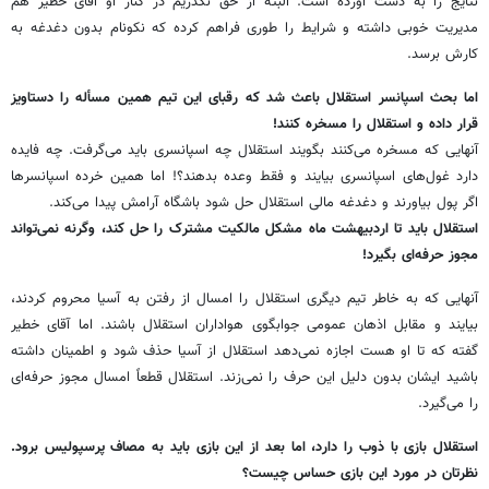
نتایج را به دست آورده است. البته از حق نگذریم در کنار او آقای خطیر هم
مدیریت خوبی داشته و شرایط را طوری فراهم کرده که نکونام بدون دغدغه به
کارش برسد.
اما بحث اسپانسر استقلال باعث شد که رقبای این تیم همین مسأله را دستاویز
قرار داده و استقلال را مسخره کنند!
آنهایی که مسخره می‌کنند بگویند استقلال چه اسپانسری باید می‌گرفت. چه فایده
دارد غول‌های اسپانسری بیایند و فقط وعده بدهند؟! اما همین خرده اسپانسرها
اگر پول بیاورند و دغدغه مالی استقلال حل شود باشگاه آرامش پیدا می‌کند.
استقلال باید تا اردبیهشت ماه مشکل مالکیت مشترک را حل کند، وگرنه نمی‌تواند
مجوز حرفه‌ای بگیرد!
آنهایی که به خاطر تیم دیگری استقلال را امسال از رفتن به آسیا محروم کردند،
بیایند و مقابل اذهان عمومی جوابگوی هواداران استقلال باشند. اما آقای خطیر
گفته که تا او هست اجازه نمی‌دهد استقلال از آسیا حذف شود و اطمینان داشته
باشید ایشان بدون دلیل این حرف را نمی‌زند. استقلال قطعاً امسال مجوز حرفه‌ای
را می‌گیرد.
استقلال بازی با ذوب را دارد، اما بعد از این بازی باید به مصاف پرسپولیس برود.
نظرتان در مورد این بازی حساس چیست؟