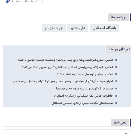
برچسب‌ها
باشگاه استقلال
علی خطیر
جواد نکونام
خبرهای مرتبط
عکس‌| سورپرایز النصری‌ها برای پسر رونالدو؛ وضعیت عجیب جونیور با عصا!
عکس‌| عابدزاده پرسپولیسی است یا استقلالی؟/این تصویر ثابت می‌کند!
عکس‌| مهاجم تیم ملی دست به اسلحه شد!
اخراج موقت آل‌کثیر از سپاهان؛ دردسر عیسی پس از اعتراض مقابل پرسپولیس
دردسر بزرگ گواردیولا؛ پپ متهم به تروریسم!
خاطرات خوش یک استقلالی از سفر به اصفهان
صحبت‌های نکونام پیش از بازی حساس استقلال
نظر شما