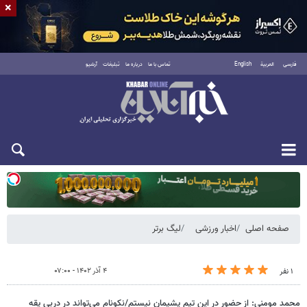
×
فارسی
العربية
English
تماس با ما
درباره ما
تبلیغات
آرشیو
یکشنبه ۱۸ مرداد ۱۴۰۵
صفحه اصلی
اخبار ورزشی
لیگ برتر
۴ آذر ۱۴۰۲ - ۰۷:۰۰
۱ نفر
محمد مومنی: از حضور در این تیم پشیمان نیستم/نکونام می‌تواند در دربی یقه