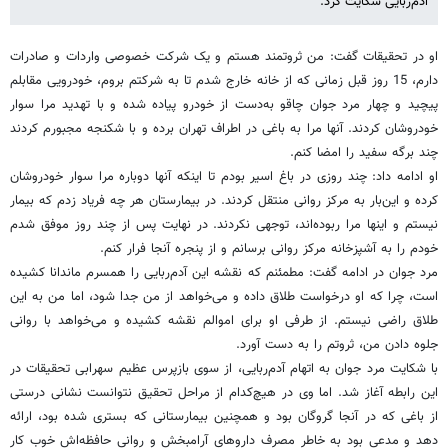
آدم‌ربایی شکایت کرد.
او در تحقیقات گفت: من ثروتمند هستم و یک شرکت خصوصی واردات و صادرات
دارم، 15 روز قبل زمانی که از خانه خارج شدم تا به شرکتم بروم، خودرویی مقابلم
پیچید و چهار مرد جوان چاقو به‌دست از خودرو پیاده شده و با تهدید مرا سوار
خودروشان کردند. آنها مرا به باغی در اطراف تهران برده و با شکنجه مجبورم کردند
چند برگه سفید را امضا کنم.
او ادامه داد: چند روزی در باغ اسیر بودم تا اینکه آنها دوباره مرا سوار خودروشان
کرده و این‌بار به مرکز روانی منتقل کردند. در بیمارستان هر چه فریاد زدم که بیمار
نیستم و اینها مرا ربوده‌اند، توجهی نکردند. در نهایت پس از چند روز موفق شدم
خودم را به آشپزخانه مرکز روانی برسانم و از پنجره آنجا فرار کنم.
مرد جوان در ادامه گفت: مطمئنم که نقشه این آدم‌ربایی را همسرم ماندانا کشیده
است، چرا که او درخواست طلاق داده و می‌خواهد از من جدا شود، اما من به این
طلاق راضی نیستم. از طرفی او برای اموالم نقشه کشیده و می‌خواهد با روانی
جلوه دادن من، ثروتم را به دست آورد.
با شکایت مرد جوان به اتهام آدم‌ربایی، از سوی بازپرس عظیم سهرابی تحقیقات در
این رابطه آغاز شد. اما وی در هیچ‌کدام از مراحل تحقیق نتوانست نشانی درستی
از باغی که در آنجا گروگان بود و همچنین بیمارستانی که بستری شده بود، ارائه
دهد و مدعی بود به خاطر مصرف داروهای آرامبخش و روانی حافظه‌اش خوب کار