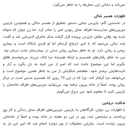
نمی‌کند و نشانی این محل‌ها را به خاطر نمی‌آورد.
اظهارات همسر شاکی
در نخستین گام، بازپرس جنایی دستور تحقیق از همسر شاکی و همچنین بازبینی
دوربین‌های مداربسته اطراف محل ربودن امیر را صادر کرد. اما زن جوان که شوکه
شده بود وقتی مقابل بازپرس پرونده قرار گرفت منکر ماجرای آدم‌ربایی شد و گفت:
چند سالی می‌شود که با امیر ازدواج کرده‌ام اما او فردی شکاک است و بیماری
روحی و روانی دارد. او به خاطر بیماری روانی مدتی در بیمارستان تحت درمان بود.
من به خاطر رفتارهای همسرم و اینکه همیشه مرا کتک می‌زند می‌خواستم طلاق
بگیرم اما این موضوع باعث شد که امیر از من کینه به دل بگیرد و آزار و
اذیت‌هایش بیشتر شود. مطمئنم شکایتش از من به خاطر همین موضوع است و
می‌خواهد مرا گرفتار کند. چرا که در این 15 روزی که همسرم مدعی است در مرکز
روانی بوده، اصلاً از خانه بیرون نرفته بود، می‌توانید دوربین‌های اطراف خانه‌مان را
بازبینی کنید تا معلوم شود من دروغ نمی‌گویم.
شکایت دروغین
با اظهارات زن جوان، کارآگاهان به بازبینی دوربین‌های اطراف محل زندگی و کار وی
پرداختند و مشخص شد، وی در این دو هفته در خانه بوده و اصلاً از خانه‌اش
بیرون نیامده است. بنابراین تحقیقات از وی دوباره انجام شد که امیر این بار به