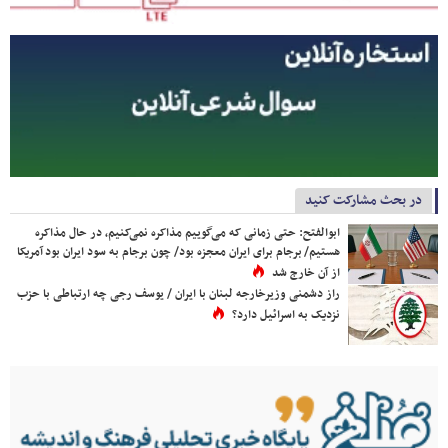
در بحث مشارکت کنید
ابوالفتح: حتی زمانی که می‌گوییم مذاکره نمی‌کنیم، در حال مذاکره
هستیم/ برجام برای ایران معجزه بود/ چون برجام به سود ایران بود آمریکا
از آن خارج شد
راز دشمنی وزیرخارجه لبنان با ایران / یوسف رجی چه ارتباطی با حزب
نزدیک به اسرائیل دارد؟