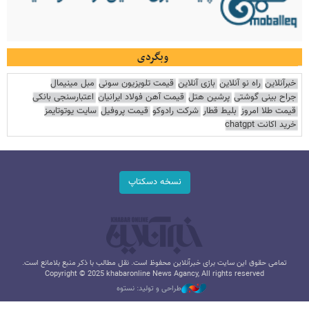
وبگردی
خبرآنلاین
راه نو آنلاین
بازی آنلاین
قیمت تلویزیون سونی
مبل مینیمال
جراح بینی گوشتی
پرشین هتل
قیمت آهن فولاد ایرانیان
اعتبارسنجی بانکی
قیمت طلا امروز
بلیط قطار
شرکت رادوکو
قیمت پروفیل
سایت یوتوتایمز
خرید اکانت chatgpt
نسخه دسکتاپ
تمامی حقوق این سایت برای خبرآنلاین محفوظ است. نقل مطالب با ذکر منبع بلامانع است.
Copyright © 2025 khabaronline News Agancy, All rights reserved
طراحی و تولید: نستوه