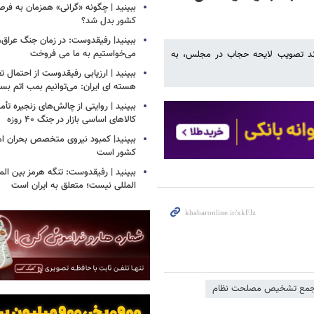
ببینید | چگونه «گرانی» همزمان به فرص
کشور بدل شد؟
ببینید| رفیقدوست: در زمان جنگ عراق
می‌خواستیم به ما می فروخت
د تصویب لایحه حجاب در مجلس، به
ببینید | ارزیابی رفیقدوست از احتمال ت
هسته ای ایران: می‌توانیم بمب اتم بساز
ببینید | روایتی از چالش‌های زنجیره تأم
کالاهای اساسی بازار در جنگ ۴۰ روزه
ببینید| کمبود نیروی متخصص بحران ام
کشور است
ببینید | رفیقدوست: تنگه هرمز بین المل
المللی نیست؛ متعلق به ایران است
مع تشخیص مصلحت نظام