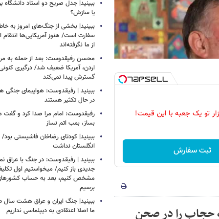
ببینید| جدل صریح دو استاد دانشگاه ب
یا سازش؟
ببینید| بخشی از جنگ‌های امروز به خا
سفارت است/ هنوز آمریکایی‌ها انتقام 
از ما نگرفته‌اند
محسن رفیقدوست: بعد از حمله به مراکز
اردن، آمریکا ضعیف شد/ درگیری کنونی ب
گسترش پیدا نمی‌کند
ببینید | رفیقدوست: هواپیمای جنگی هم
در حال تکثیر هستند
زار تو یک جعبه با این قیمت!
رفیقدوست: امام مرا صدا کرد و گفت 
بساز، بمب اتم نساز
ببینید| کودتای رضاخان فاشیستی بود/ 
انگلستان نداشت
ثبت سفارش
ببینید | رفیقدوست: در جنگ با عراق ن
جدیدی باز کنیم/ میخواستیم اول تکلیف
مشخص کنیم، بعد به حساب کشورهای
برسیم
ببینید| جنگ ایران و عراق هشت سال 
ه حجاب را در صحن
ما اصلا اعتقادی به دیپلماسی نداریم