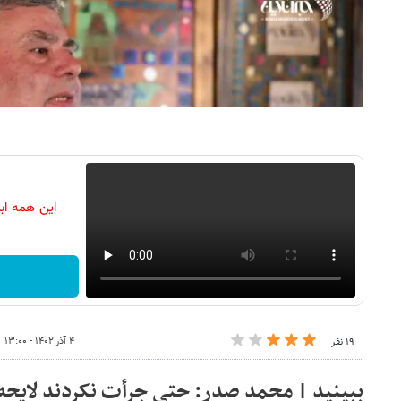
این همه اب
۴ آذر ۱۴۰۲ - ۱۳:۰۰
۱۹ نفر
ببینید | محمد صدر: حتی جرأت نکردند لایح