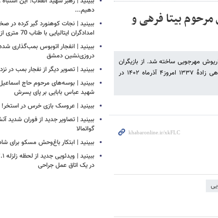
ببینید | رهبر شهید انقلاب: این اشتباه را
دهیم...
 مرحوم بیتا فرهی و
ببینید | نجات کوهنورد گیر کرده در ص
امدادگران ایتالیایی با طناب 70 متری از بالگرد
ببینید | انفجار اتوبوس بمب‌گذاری شده
دروزی‌نشین دمشق
ستی است که در سال ۱۳۶۸ به کارگردانی داریوش مهرجویی ساخته شد. از بازیگران
ببینید | تصویر دیگر از نفجار بمب در ن
سرشناس این فیلم می‌توان از خسرو شکیبایی، بیتا فرهی، نام برد. بیتا فرهی زادهٔ ۱۳۳۷ امروز۴ آذرماه ۱۴۰۲ در
ببینید | بوسه‌های مرحوم حاج اسماعیل ب
شهید عباس بابایی بر پای پسرش
ببینید | عروسک بازی خرس در استخر!
ببینید | تصاویر جدید از فوران شدید آ
گواتمالا
ببینید | ابتکار باغ‌وحش مسکو برای ش
در یک اتاق عمل جراحی
یی