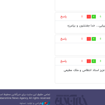
پاسخ
0
6
ایی... خدا جفتشون و بیامرزه
پاسخ
0
8
پاسخ
0
8
یز استاد انتظامی و ملک مطیعی
تمامی حقوق این سایت برای خبرآنلاین محفوظ است.
baronline News Agancy, All rights reserved
طراحی و تولید: نستوه