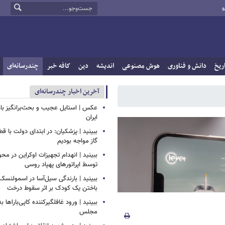
و
ریخ
دانش و فناوری
هوش مصنوعی
اندیشه
دین
کافه خبر
چندرسانه‌ای
آخرین اخبار چندرسانه‌ای
عکس | استایل عجیب و بحث‌برانگیز باز
ایران
ببینید | پزشکیان: در ابتدای دولت با ق
گاز مواجه بودیم
ببینید | انهدام تجهیزات اوکراین در محو
توسط اپراتورهای پهپاد روسی
ببینید | بارندگی سیل‌آسا در اسمولنس
باختن یک کودک بر اثر سقوط درخت
ببینید | ورود غافلگیرکننده کاپی‌باراها 
مجلس