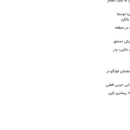
 ما نباید انجام
خره توسط
 در منطقه
زدیکی دمشق
ابایی، پدر
تشفشان فوئگو در
ادابی خرس قطبی
ببینید | ویدئویی جدید از لحظه زلزله ۷.۱ ریشتری ژاپن