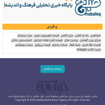
وبگردی
خبرآنلاین
راه نو آنلاین
بازی آنلاین
قیمت تلویزیون سونی
مبل مینیمال
جراح بینی گوشتی
پرشین هتل
قیمت آهن فولاد ایرانیان
اعتبارسنجی بانکی
قیمت طلا امروز
بلیط قطار
شرکت رادوکو
قیمت پروفیل
سایت یوتوتایمز
خرید اکانت chatgpt
نسخه دسکتاپ
تمامی حقوق این سایت برای خبرآنلاین محفوظ است. نقل مطالب با ذکر منبع بلامانع است.
Copyright © 2025 khabaronline News Agancy, All rights reserved