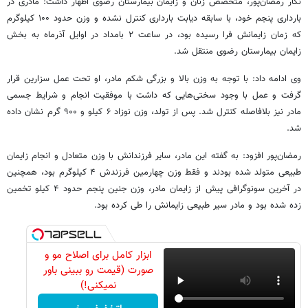
نگار رمضان‌پور، متخصص زنان و زایمان بیمارستان رضوی اظهار داشت: مادری در
بارداری پنجم خود، با سابقه دیابت بارداری کنترل نشده و وزن حدود ۱۰۰ کیلوگرم
که زمان زایمانش فرا رسیده بود، در ساعت ۲ بامداد در اوایل آذرماه به بخش
زایمان بیمارستان رضوی منتقل شد.
وی ادامه داد: با توجه به وزن بالا و بزرگی شکم مادر، او تحت عمل سزارین قرار
گرفت و عمل با وجود سختی‌هایی که داشت با موفقیت انجام و شرایط جسمی
مادر نیز بلافاصله کنترل شد. پس از تولد، وزن نوزاد ۶ کیلو و ۹۰۰ گرم نشان داده
شد.
رمضان‌پور افزود: به گفته این مادر، سایر فرزندانش با وزن متعادل و انجام زایمان
طبیعی متولد شده بودند و فقط وزن چهارمین فرزندش ۴ کیلوگرم بود، همچنین
در آخرین سونوگرافی پیش از زایمان مادر، وزن جنین پنجم حدود ۴ کیلو تخمین
زده شده بود و مادر سیر طبیعی زایمانش را طی کرده بود.
ابزار کامل برای اصلاح مو و
صورت (قیمت رو ببینی باور
نمیکنی!)