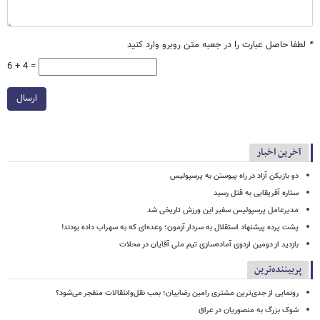
*
لطفا حاصل عبارت را در جعبه متن روبرو وارد کنید
6 + 4 =
ارسال
آخرین اخبار
دو بازیکن آزاد در راه پیوستن به پرسپولیس
ستاره آفریقایی به قتل رسید
مدیرعامل پرسپولیس سفیر این ورزش تاریخی شد
پشت پرده پیشنهاد استقلال به سردار آزمون؛ وعده‌ای که به سهراب داده بودند!
بازدید از دومین اردوی آماده‌سازی تیم ملی آقایان در محلات
پربیننده‌ترین
رونمایی از جدی‌ترین مشتری رامین رضاییان؛ بمب نقل‌وانتقالات منفجر می‌شود؟
شوک بزرگ به منصوریان در عراق