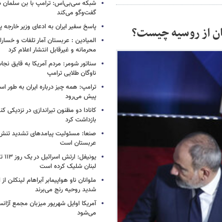
شبکه سی‌بی‌اس: ترامپ با بن سلمان درب
گفت‌وگو می‌کند
پاسخ سفیر ایران به ادعای وزیر خارجه 
ن از روسیه چیست؟
المیادین : عربستان آمار تلفات و خسار
محرمانه و غیرقابل انتشار اعلام کرد
سناتور شومر: مردم آمریکا به قایق نجات 
ناوگان طلایی ترامپ
ترامپ: همه چیز درباره ایران به طور ا
پیش می‌رود
کانادا دو مظنون تیراندازی در نزدیکی کن
بازداشت کرد
صنعا: مسئولیت پیامدهای تشدید تنش 
عربستان است
یونیفل
لبنان شلیک کرده است
ملوانان ناو هواپیمابر آبراهام لینکلن ا
شدید روحیه رنج می‌برند
آمریکا اوایل شهریور میزبان مجمع آژان
می‌شود