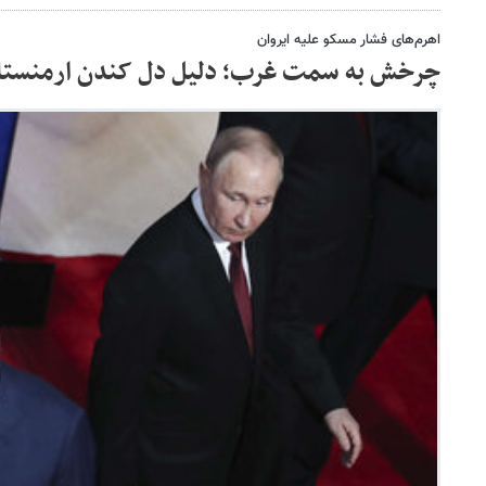
اهرم‌های فشار مسکو علیه ایروان
چرخش به سمت غرب؛ دلیل دل کندن ارمنستا