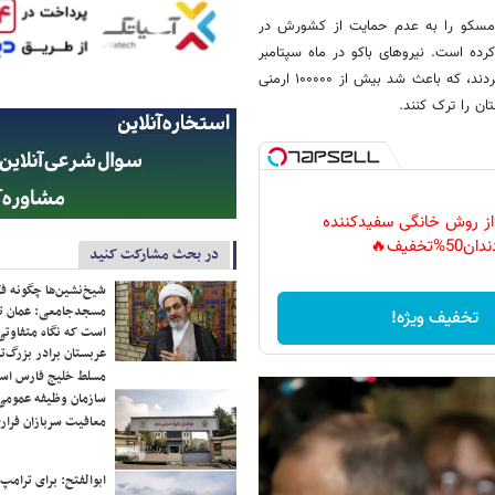
ن مسکو را به عدم حمایت از کشورش در
رده است. نیروهای باکو در ماه سپتامبر
قره باغ که در سطح بین المللی بخشی از آذربایجان تلقی می شود را تصرف کردند، که باعث شد بیش از ۱۰۰۰۰۰ ارمنی
ان را ترک کنند.
 از روش خانگی سفیدکننده
دان50%تخفیف🔥
در بحث مشارکت کنید
شیخ‌نشین‌ها چگونه فک
مسجدجامعی: عمان تن
تخفیف ویژه!
است که نگاه متفاوتی 
عربستان برادر بزرگ‌
مسلط خلیج فارس ا
سازمان وظیفه عمومی 
معافیت سربازان فراری
ابوالفتح: برای ترامپ