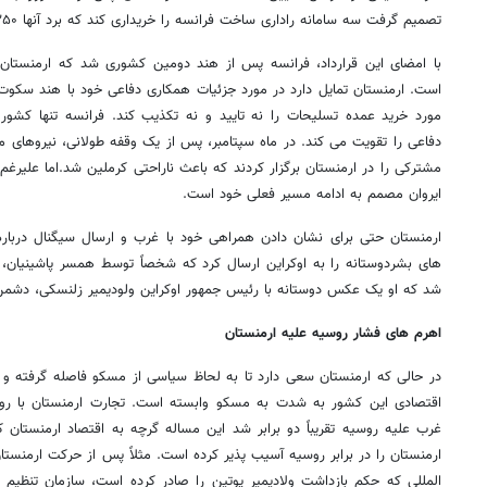
تصمیم گرفت سه سامانه راداری ساخت فرانسه را خریداری کند که برد آنها ۲۵۰ کیلومتر است.
با امضای این قرارداد، فرانسه پس از هند دومین کشوری شد که ارمنستان ر
است. ارمنستان تمایل دارد در مورد جزئیات همکاری دفاعی خود با هند سکو
مورد خرید عمده تسلیحات را نه تایید و نه تکذیب کند. فرانسه تنها کشور
دفاعی را تقویت می کند. در ماه سپتامبر، پس از یک وقفه طولانی، نیروهای م
مشترکی را در ارمنستان برگزار کردند که باعث ناراحتی کرملین شد.اما علیرغ
ایروان مصمم به ادامه مسیر فعلی خود است.
ارمنستان حتی برای نشان دادن همراهی خود با غرب و ارسال سیگنال درباره
های بشردوستانه را به اوکراین ارسال کرد که شخصاً توسط همسر پاشینیان، آ
شد که او یک عکس دوستانه با رئیس جمهور اوکراین ولودیمیر زلنسکی، دشم
اهرم های فشار روسیه علیه ارمنستان
در حالی که ارمنستان سعی دارد تا به لحاظ سیاسی از مسکو فاصله گرفته و 
غرب علیه روسیه تقریباً دو برابر شد این مساله گرچه به اقتصاد ارمنستان 
ارمنستان را در برابر روسیه آسیب پذیر کرده است. مثلاً پس از حرکت ارمنس
المللی که حکم بازداشت ولادیمیر پوتین را صادر کرده است، سازمان تنظیم ک