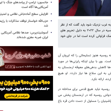
جانسون: ترامپ از پیامدهای جنگ با ایرا
آمریکایی‌ها آگاه است
افزایش سطح آماده‌باش نظامی و امنیتی
حزب‌الله خواستار توقف مذاکرات با رژ
به غرب نزدیک شود باید گفت که از نظر
شد
اقتصادی این کشور به شدت به مسکو وابسته است. تجارت ارمنستان با روسیه در سال ۲۰۲۲ به دلیل تحریم های
آسوشیتدپرس: صدها نظامی آمریکایی د
کمک فراوانی کرده است اما در جای خود
ایران ضربه مغزی شده‌اند
روسیه هنوز تسلیحاتی را که ایروان آن
ت. وی با بیان اینکه رایزنی‌ها در مورد
ه‌ها کاهش بدهی‌های معوقه ارمنستان به
به این سلاح ها نیاز دارد». او هیچ
ه، ارائه نکرد.
 روسیه نباید هیچ قدمی برای مداخله در
ن دولتی روسیه که در ارمنستان پخش می
اشینیان را مسئول از دست دادن قره باغ