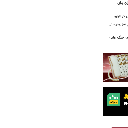
ن برای
 در عراق
یم صهیونیستی
ر جنگ علیه