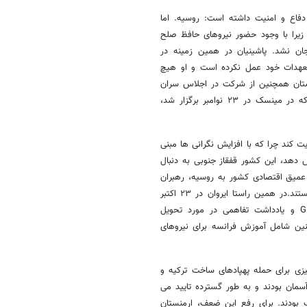
دفاع و امنیت داشته است: روسیه. اما
زیرا با وجود حضور نیروهای حافظ صلح
ان نشد. پاشینیان در همین زمینه در
تعهدات خود عمل نکرده است و او هیچ
رمنستان همچنین از شرکت در اجلاس سران
سازمان پیمان امنیت جمعی (CSTO)، یک ائتلاف نظامی به رهبری روسیه، که در مینسک در ۲۳ نوامبر برگزار شد،
ت کند چرا که با افزایش نگرانی ها مبنی
 دهد، این کشور قفقاز جنوبی به دنبال
ی عمیق اقتصادی کشور به روسیه، رهبران
ارمنستان به دنبال همکاری امنیتی و یافتن شرکای مشتاق در جای دیگری هستند.در همین راستا ایروان در ۲۳ اکتبر
قراردادی را با پاریس در مورد خرید سه سامانه رادار ضد هوایی GM ۲۰۰ و یادداشت تفاهمی در مورد تحویل
چنین شامل آموزش فرانسه برای نیروهای
ن به طرز غم انگیزی برای حمله پهپادهای ساخت ترکیه و
آسمان بودند و به طور گسترده تایید می
ل تعیین کننده شکست ارمنستان پس از ۴۴ روز جنگ بودند. برای رفع این ضعف، ارمنستان