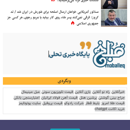
نشست خبری فردا می‌پرسیدید؟
سناتور آمریکایی خواهان ارسال اسلحه برای شورش در ایران شد / تد
کروز: فرقی نمی‌کند پسر شاه روی کار بیاید یا مریم رجوی، هر کسی جز
جمهوری اسلامی
وبگردی
خبرآنلاین
راه نو آنلاین
بازی آنلاین
قیمت تلویزیون سونی
مبل مینیمال
جراح بینی گوشتی
پرشین هتل
قیمت آهن فولاد ایرانیان
اعتبارسنجی بانکی
قیمت طلا امروز
بلیط قطار
شرکت رادوکو
قیمت پروفیل
سایت یوتوتایمز
خرید اکانت chatgpt