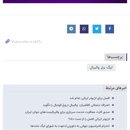
برچسب‌ها
لیگ برتر والیبال
خبرهای مرتبط
فصل برای لژیونر ایرانی تمام شد
اعتراف‌ جنجالی کفاشیان: والیبال دروغ فوتبال را نگوید
صدور کارت معافیت خدمت سربازی برای والیبالیست‌های جوان ایران
لژیونر ایرانی فصل را از دست داد؟
احترام فدراسیون جهانی به داورزنی/دعوت به شورای لیگ ملت‌ها