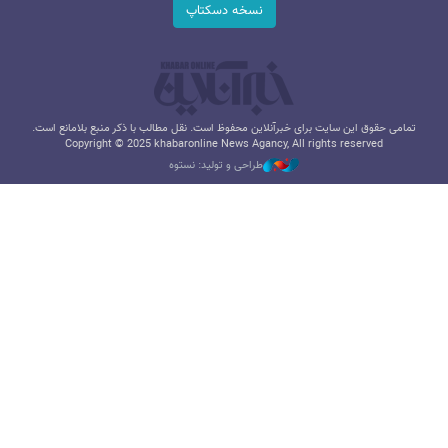
نسخه دسکتاپ
تمامی حقوق این سایت برای خبرآنلاین محفوظ است. نقل مطالب با ذکر منبع بلامانع است.
Copyright © 2025 khabaronline News Agancy, All rights reserved
طراحی و تولید: نستوه