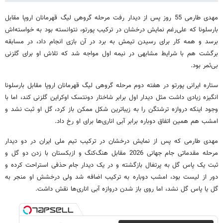
مهدی طارمی 55 روز پس از دیدار رفت مرحله گروهی لیگ قهرمانان اروپا مقابل
بارسلونا که علی‌رغم نمایش درخشان در ترکیب پورتو، نتوانسته بود به خواسته‌اش
برسد و همه کار برای رسیدن تیمش به برد در آن بازی انجام داد، در مسابقه
برگشت هم با شرایط مشابهی در نیمه اول مواجه شد که تلاش او برای گلزنی
بی‌ثمر بود.
ستاره ایرانی پورتو در هفته دوم مرحله گروهی لیگ قهرمانان اروپا مقابل بارسلونا
انگیزه زیادی داشت مثل دیدار اول برابر شاختار دونتسک اوکراین گلزنی کند، اما با
وجود اینکه دروازه ترشتگن را به زیباترین شکل ممکن باز کرد، گل او ثبت نشد و
امشب هم همین اتفاق دوباره برابر آبی اناری‌ها برای او رخ داد.
مهدی طارمی که پس از نمایش درخشان در ترکیب تیم ملی ایران در دو دیدار
مرحله مقدماتی جام جهانی 2026 مقابل هنگ‌کنگ و ازبکستان با زدن دو گل و
ثبت یک پاس گل به پرتغال بازگشته و در یک دیدار جام حذفی استراحت کرده و
دور از لیست بود، امشب دوباره به ترکیب اضافه شد ولی درخشش او منجر به
گل یا پاس گل نشد، اما روی باز شدن دروازه آبی اناری‌ها نقش داشت.