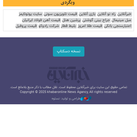
وبگردی
خبرآنلاین
راه نو آنلاین
بازی آنلاین
قیمت تلویزیون سونی
سایت یوتوتایمز
مبل مینیمال
جراح بینی گوشتی
پرشین هتل
قیمت آهن فولاد ایرانیان
اعتبارسنجی بانکی
قیمت طلا امروز
بلیط قطار
شرکت رادوکو
قیمت پروفیل
نسخه دسکتاپ
تمامی حقوق این سایت برای خبرآنلاین محفوظ است. نقل مطالب با ذکر منبع بلامانع است.
Copyright © 2025 khabaronline News Agancy, All rights reserved
طراحی و تولید: نستوه