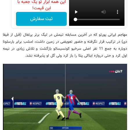
این همه ابزار تو یک جعبه با
این قیمت!
ثبت سفارش
مهاجم ایرانی پورتو که در آخرین مسابقه تیمش در لیگ برتر پرتغال (قبل از فیفا
دی) در ترکیب قرار نگرفته و حضور تعویضی در زمین داشت، امشب برابر بارسلونا
دوباره به جمع 11 نفر اصلی سرخیو کونسیسائو بازگشت و تلاش زیادی در نیمه
اول کرد و حتی دروازه ایناکی پنئا را باز کرد ولی گل او پذیرفته نشد.