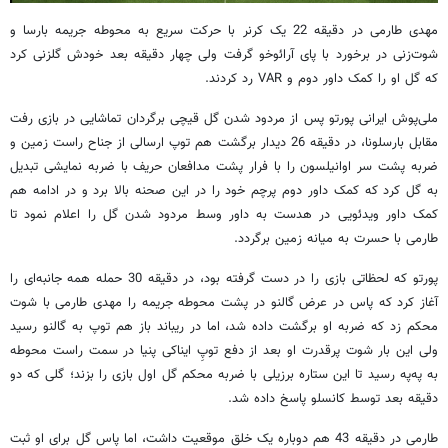
مهدی طارمی در دقیقه 22 یک کرنر با حرکت سریع به محوطه جریمه بارسا و
شوت‌زنی در برخورد با پای آرائوخو گرفت ولی چهار دقیقه بعد خودش گلزنی کرد
که گل او را کمک داور دوم و VAR رد کردند.
ملی‌پوش ایرانی پورتو پس از مردود شدن گل قیچی برگردان تماشایی در بازی رفت
مقابل بارسلونا، در دقیقه 26 دیدار برگشت هم توپ ارسالی از جناح راست زمین و
ضربه پشت سر اوانیلسون را با فرار پشت مدافعان حریف با ضربه نمایشی تبدیل
به گل کرد که کمک داور دوم پرچم خود را در این صحنه بالا برد و در ادامه هم
کمک داور ویدئویی در هدست به داور وسط مردود شدن گل را اعلام نمود تا
طارمی با حسرت به میانه زمین برگردد.
پورتو که لحظاتی بازی را در دست گرفته بود، در دقیقه 30 حمله همه جانبه‌ای را
آغاز کرد که پاس در عرض گالنو در پشت محوطه جریمه را مهدی طارمی با شوت
محکم زد که ضربه او برگشت داده شد، اما در ریباند باز هم توپ به گالنو رسید
ولی این بار شوت پرقدرت او بعد از دفع توپِ ایناکی پنیا در سمت راست محوطه
به په‌په رسید تا این ستاره برزیلی با ضربه محکم گل اول بازی را بزند؛ گلی که دو
دقیقه بعد توسط کانسلو پاسخ داده شد.
طارمی در دقیقه 43 هم دوباره یک خلق موقعیت داشت، اما پاس گل برای او ثبت