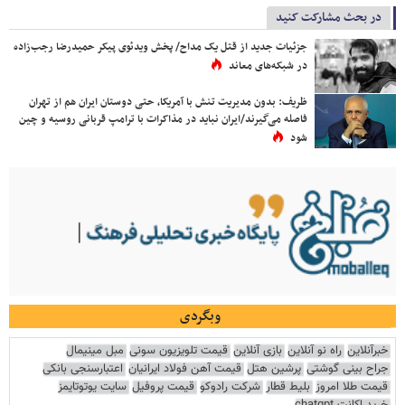
در بحث مشارکت کنید
جزئیات جدید از قتل یک مداح/ پخش ویدئوی پیکر حمیدرضا رجب‌زاده
در شبکه‌های معاند
ظریف: بدون مدیریت تنش با آمریکا، حتی دوستان ایران هم از تهران
فاصله می‌گیرند/ایران نباید در مذاکرات با ترامپ قربانی روسیه و چین
شود
وبگردی
خبرآنلاین
راه نو آنلاین
بازی آنلاین
قیمت تلویزیون سونی
مبل مینیمال
جراح بینی گوشتی
پرشین هتل
قیمت آهن فولاد ایرانیان
اعتبارسنجی بانکی
قیمت طلا امروز
بلیط قطار
شرکت رادوکو
قیمت پروفیل
سایت یوتوتایمز