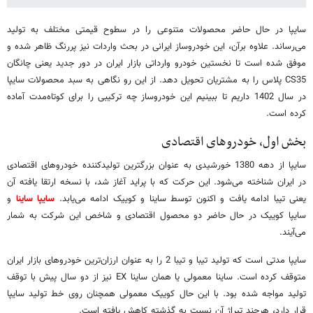
سایپا در حال حاضر محصولات متنوعی را در سطوح قیمتی مختلف به تولید
می‌رساند. علاوه برآن، این خودروساز ایرانی در بحث واردات نیز پررنگ ظاهر شده و
موفق شده است تا نخستین خودرو وارداتی بازار ایران در دور جدید یعنی چانگان
CS35 پلاس را به مشتریان تحویل دهد. از این رو نگاهی به سبد محصولات سایپا
در سال 1402 داریم تا ببینیم این خودروساز چه ترکیبی را برای کوتاه‌مدت آماده
کرده است.
بخش اول، خودروهای اقتصادی
سایپا از دهه 1380 خورشیدی به عنوان بزرگترین تولیدکننده خودروهای اقتصادی
در ایران شناخته می‌شود. این حرکت که با پراید آغاز شد، با نسخه ارتقا یافته آن
یعنی تیبا ادامه یافت و اکنون توسط ساینا و کوییک ادامه می‌یابد.
سایپا ساینا
و
سایپا کوییک در حال حاضر دو محصول اقتصادی و شاخص این شرکت به شمار
می‌آیند.
سایپا مدتی است که تولید تیبا و تیبا 2 را به عنوان ارزان‌ترین خودروهای بازار ایران
متوقف کرده است. ساینا معمولی یا همان ساینا EX نیز از دو سال پیش با توقف
تولید مواجه شده بود. با این حال کوییک معمولی همچنان روی خط تولید سایپا
قرار دارد، هرچند تیراژ آن نسبت به گذشته کاهش یافته است.