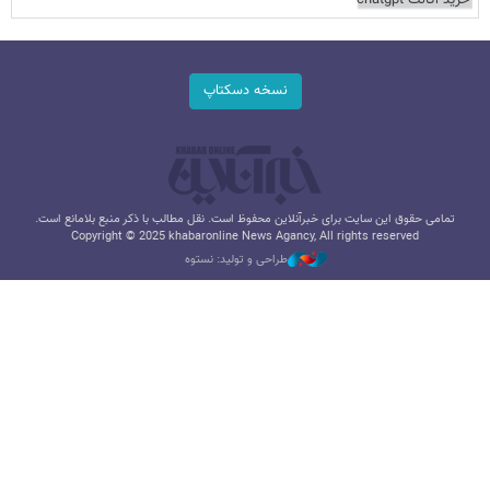
خرید اکانت chatgpt
نسخه دسکتاپ
تمامی حقوق این سایت برای خبرآنلاین محفوظ است. نقل مطالب با ذکر منبع بلامانع است.
Copyright © 2025 khabaronline News Agancy, All rights reserved
طراحی و تولید: نستوه