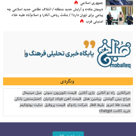
جمهوری اسلامی
«پیمان مکه» و آرایش جدید منطقه / ائتلاف نظامی جدید اسلامی چه
پیامی برای تهران دارد؟ / مثلث ریاض، آنکارا و اسلام‌آباد علیه خلاء
امنیتی غرب
وبگردی
خبرآنلاین
راه نو آنلاین
بازی آنلاین
قیمت تلویزیون سونی
مبل مینیمال
جراح بینی گوشتی
پرشین هتل
قیمت آهن فولاد ایرانیان
اعتبارسنجی بانکی
قیمت طلا امروز
بلیط قطار
شرکت رادوکو
قیمت پروفیل
سایت یوتوتایمز
خرید اکانت chatgpt