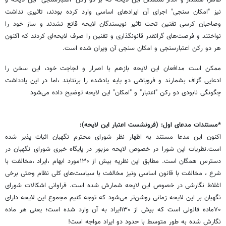
ظاهراً هشدار و انذار منتقدان این لایحه که بر دو رکن "اعتبارسنجی" این لایحه و
نیز "امکان سنجی" اجرای آن ایرادهای اساسی وارد کرده بودند، تاثیری نداشت
وصاحبان کرسی تقنین تحت تاثیر نویسندگان لایحه قانع نشدند و ساز خود را
نواختند و فرصت‌های گرانقدر قانونگذاری و تقنین را صرف لایحه‌ای کردند که اکنون
هر دو رکن اعتبارسنجی و امکان سنجی آن ویران شده است.
ممکن است مدافعان این لایحه بازهم با اصرار و لجاجت خود، این سخن را
ادعایی گزاف بشمارند و فروپاشی دو پایه یادشده را برنتابند ،اما در این یادداشت
چگونگی نابودی دو رکن "اعتبار" و "امکان" این لایحه توضیح داده می‌شود
*مستندات مدعای اول: (فرونشست اعتبار این لایحه):
اکنون این مدعا مستند به اظهار نظر شورای محترم نگهبان اثبات پذیر شده
است.نظریات این شورا در خصوص لایحه مزبور در پایگاه خبری شورای نگهبان در
دسترس همگان است. مطابق این نظریه بیش از ۱۳۰مورد ابهام ،ایراد ،مخالفت با
شرع ، مخالفت با قانون اساسی ونیز مخالفت با سیاست‌های کلی نظام وحتی برخی
اغلاط نگارشی در خصوص این لایحه شمارش شده است. فراوانی اشکالات شورای
نگهبان بر این لایحه زمانی روشن‌تر می‌شود که توجه کنیم مجموع این لایحه دارای
۷۰ماده قانونی است که بیش از ۱۳۰ایراد به آن وارد شده است؛ یعنی هر ماده
نگارش شده به طور متوسط با حدود دو ایراد مواجه است!