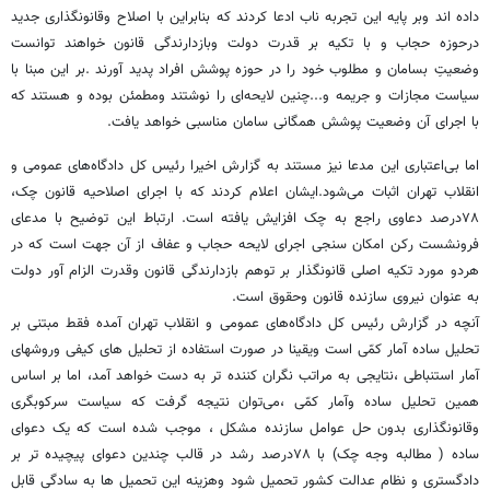
داده اند وبر پایه این تجربه ناب ادعا کردند که بنابراین با اصلاح وقانونگذاری جدید
درحوزه حجاب و با تکیه بر قدرت دولت وبازدارندگی قانون خواهند توانست
وضعیتِ بسامان و مطلوب خود را در حوزه پوشش افراد پدید آورند .بر این مبنا با
سیاست مجازات و جریمه و...چنین لایحه‌ای را نوشتند ومطمئن بوده و هستند که
با اجرای آن وضعیت پوشش همگانی سامان مناسبی خواهد یافت.
اما بی‌اعتباری این مدعا نیز مستند به گزارش اخیرا رئیس کل دادگاه‌های عمومی و
انقلاب تهران اثبات می‌شود.ایشان اعلام کردند که با اجرای اصلاحیه قانون چک،
۷۸درصد دعاوی راجع به چک افزایش یافته است. ارتباط این توضیح با مدعای
فرونشست رکن امکان سنجی اجرای لایحه حجاب و عفاف از آن جهت است که در
هردو مورد تکیه اصلی قانونگذار بر توهم بازدارندگی قانون وقدرت الزام آور دولت
به عنوان نیروی سازنده قانون وحقوق است.
آنچه در گزارش رئیس کل دادگاه‌های عمومی و انقلاب تهران آمده فقط مبتنی بر
تحلیل ساده آمار کمّی است ویقینا در صورت استفاده از تحلیل های کیفی وروشهای
آمار استنباطی ،نتایجی به مراتب نگران کننده تر به دست خواهد آمد، اما بر اساس
همین تحلیل ساده وآمار کمّی ،می‌توان نتیجه گرفت که سیاست سرکوبگری
وقانونگذاری بدون حل عوامل سازنده مشکل ، موجب شده است که یک دعوای
ساده ( مطالبه وجه چک) با ۷۸درصد رشد در قالب چندین دعوای پیچیده تر بر
دادگستری و نظام عدالت کشور تحمیل شود وهزینه این تحمیل ها به سادگی قابل