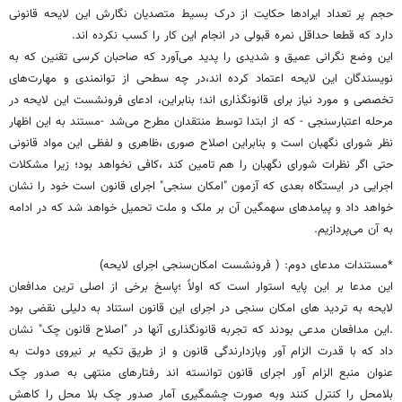
حجم پر تعداد ایرادها حکایت از درک‌ بسیط متصدیان نگارش این لایحه قانونی
دارد که قطعا حداقل نمره قبولی در انجام این کار را کسب نکرده اند.
این وضع نگرانی عمیق و شدیدی را پدید می‌آورد که صاحبان کرسی تقنین که به
نویسندگان این لایحه اعتماد کرده اند،در چه سطحی از توانمندی و مهارت‌های
تخصصی و مورد نیاز برای قانونگذاری اند؛ بنابراین، ادعای فرونشست این لایحه در
مرحله اعتبارسنجی - که از ابتدا توسط منتقدان مطرح می‌شد -مستند به این اظهار
نظر شورای نگهبان است و بنابراین اصلاح صوری ،ظاهری و لفظی این مواد قانونی
حتی اگر نظرات شورای نگهبان را هم تامین کند ،کافی نخواهد بود؛ زیرا مشکلات
اجرایی در ایستگاه بعدی که آزمون "امکان سنجی" اجرای قانون است خود را نشان
خواهد داد و پیامدهای سهمگین آن بر ملک و ملت تحمیل خواهد شد که در ادامه
به آن می‌پردازیم.
*مستندات مدعای دوم: ( فرونشست امکان‌سنجی اجرای لایحه)
این مدعا بر این پایه استوار است که اولاً ؛پاسخ برخی از اصلی ترین مدافعان
لایحه به تردید های امکان سنجی در اجرای این قانون استناد به دلیلی نقضی بود
.این مدافعان مدعی بودند که تجربه قانونگذاری آنها در "اصلاح قانون چک" نشان
داد که با قدرت الزام آور وبازدارندگی قانون و از طریق تکیه بر نیروی دولت به
عنوان منبع الزام آور اجرای قانون توانسته اند رفتارهای منتهی به صدور چک‌
بلامحل را کنترل کنند وبه صورت چشمگیری آمار صدور چک بلا محل را کاهش