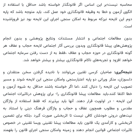
محاسبه نیست؛بر این اساس اگر قانونگذار خواسته باشد حداقل با استفاده از
الگوی آزمون و خطا به وظیفه قانونگذاری خود عمل کند، باید متوجه باشد که پایه
دوم این لایحه نیزکه مربوط به امکان سنجی اجرای این لایحه بود نیز فروپاشیده
است.
بدون مطالعات اجتماعی و انتشار مستندات ونتایج پژوهشی و بدون انجام
پژوهش‌های پیشا قانونگذاری وبدون بررسی آثار اجتماعی لایحه حجاب و عفاف هر
گونه قانونگذاری در حوزه حجاب و عفاف ،فقط به از دست رفتن سرمایه اجتماعی
خواهد افزود و تجربه‌های ناکام قانونگذاری بیشتر و بیشتر خواهد شد.
نتیجه‌گیری:
صاحبان کرسی تقنین می‌توانند با نادیده گرفتن سخن منتقدان و
دلسوزان، منکر ویرانی دو پایه اعتبارسنجی وامکان سنجی این لایحه شوند و مسیر
تصویب این لایحه را دنبال کنند ،اما اگر خواسته باشند حداقل به شیوه آزمون و
خطا اکتفا کنند،باید مطالعات پیشا قانونگذاری را- برای پژوهش درتاثیرات اجتماعی
این لایحه - در اولویت قرار دهند. آنها باید بپذیرند که فقط استفاده از واژگان
مقدس و مطلوب همچون عفاف و حجاب و واژگان فرهنگ دینی یا استناد به
نیت‌های درونی خودشان کافی نیست تا اثربخشی صورت گیرد ،بلکه برای تضمین
اثربخشی و کارآمدی یک قانون باید مطالعات پیشا تقنینی وپسا تقنینی در خصوص
تاثیرات اجتماعی قوانین انجام دهند و زمینه وامکان سنجی اجرای قانون را بفهمند