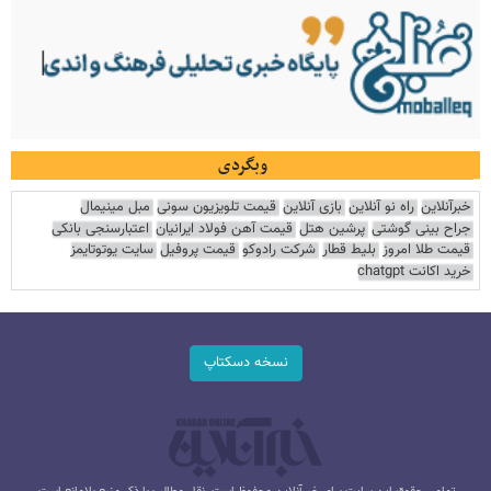
وبگردی
خبرآنلاین
راه نو آنلاین
بازی آنلاین
قیمت تلویزیون سونی
مبل مینیمال
جراح بینی گوشتی
پرشین هتل
قیمت آهن فولاد ایرانیان
اعتبارسنجی بانکی
قیمت طلا امروز
بلیط قطار
شرکت رادوکو
قیمت پروفیل
سایت یوتوتایمز
خرید اکانت chatgpt
نسخه دسکتاپ