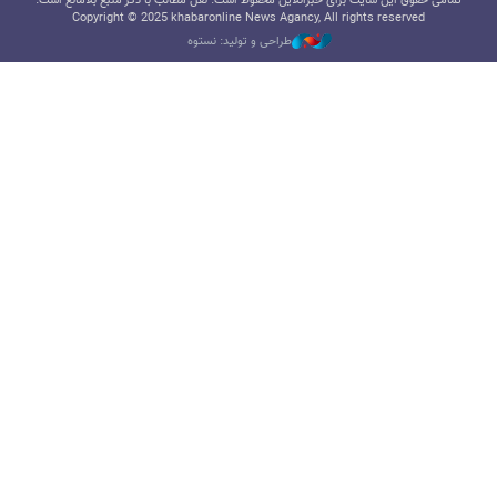
تمامی حقوق این سایت برای خبرآنلاین محفوظ است. نقل مطالب با ذکر منبع بلامانع است.
Copyright © 2025 khabaronline News Agancy, All rights reserved
طراحی و تولید: نستوه