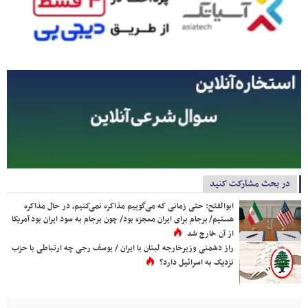
در بحث مشارکت کنید
ابوالفتح: حتی زمانی که می‌گوییم مذاکره نمی‌کنیم، در حال مذاکره
هستیم/ برجام برای ایران معجزه بود/ چون برجام به سود ایران بود آمریکا
از آن خارج شد
راز دشمنی وزیرخارجه لبنان با ایران / یوسف رجی چه ارتباطی با حزب
نزدیک به اسرائیل دارد؟