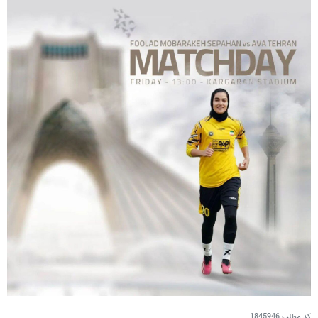
کد مطلب
1845946