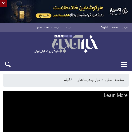
×
فارسی
العربية
English
تماس با ما
درباره ما
تبلیغات
آرشیو
شنبه ۱۷ مرداد ۱۴۰۵
صفحه اصلی
اخبار چندرسانه‌ای
فیلم