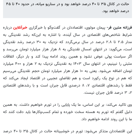
حالت در کانال ۳۵ تا ۴۰ درصد خواهد بود و در سناریو میانه، در حدود ۴۰ تا ۴۵
درصد خواهد بود.
فرزانه متین فر-
پیمان مولوی، اقتصاددان در گفت‌وگو با خبرگزاری
خبرآنلاین
درباره
شرایط شاخص‌های اقتصادی در سال آینده، با اشاره به این‌که رشد نقدینگی به
مدار ۲.۵ تا ۲.۸ درصد در سال برمی‌گردد که نزدیک به ۳۰ درصد رشد نقدینگی
است، می‌گوید: در انتهای امسال نقدینگی به ۸ هزار هزار میلیارد تومان می‌رسد و
اگر سیاست پولی عوض نشود و همین روند ادامه پیدا کند و بار دیگر، اتفاقات
مثبتی را نبینیم، در انتهای سال ۱۴۰۳ به نقدینگی نزدیک به ۲ هزار و ۴۰۰ میلیارد
تومان اضافه می‌شود. یعنی به ۱۰ هزار هزار میلیارد تومان حجم نقدینگی می‌رسیم
که هم در نوع یک رکورد است و هم تقاضای عجیبی در اقتصاد ایجاد می‌کند که
فقط با رشدهای اقتصادی ۷، ۸ درصدی قابل جبران است و با رشدهای اقتصادی
۲، ۳ درصد قابل جبران نیست.
وی تاکید می‌کند: بر این اساس، ما یک پایایی را در تورم خواهیم داشت. به همین
دلیل گفتم که تورم به هسته سخت خورده و تمام کسب‌وکارها باید دقت کنند که
ما با این روند ادامه خواهیم داد.
این اقتصاددان متذکر می‌شود: تورم در خوشبینانه حالت در کانال ۳۵ تا ۴۰ درصد