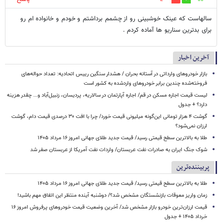
سالهاست که عینک خوشبینی رو از چشمم برداشتم و خودم و خانواده ام رو
برای بدترین سناریو ها آماده کردم .
آخرین اخبار
بازار خودروهای وارداتی در آستانه بحران / هشدار سنگین رییس اتحادیه: تعداد حواله‌های
فروخته‌شده چندین برابر خودروهای واردشده به کشور است
لیست قیمت اجاره مسکن در قم/ اجاره آپارتمان در سالاریه، پردیسان، زنبیل‌آباد و... چقدر هزینه
دارد؟ + جدول
گوشت ۴ هزار تومانی این‌گونه میلیونی قیمت خورد/ چرا با افت ۳۰ درصدی قیمت دام، گوشت
ارزان نمی‌شود؟
طلا به بالاترین سطح قیمتی رسید/ قیمت جدید طلای جهانی امروز ۱۶ مرداد ۱۴۰۵
شوک جنگ ایران به صادرات نفت عربستان/ واردات نفت آمریکا از عربستان صفر شد
پربیننده‌ترین
طلا به بالاترین سطح قیمتی رسید/ قیمت جدید طلای جهانی امروز ۱۶ مرداد ۱۴۰۵
زمان واریز معوقات بازنشستگان مشخص شد؟/ دوشنبه آینده منتظر این اتفاق مهم باشید!
قیمت ارزان‌ترین خودرو بازار مشخص شد/ آخرین وضعیت قیمت خودروهای پرفروش امروز ۱۶
خرداد ۱۴۰۵ + جدول