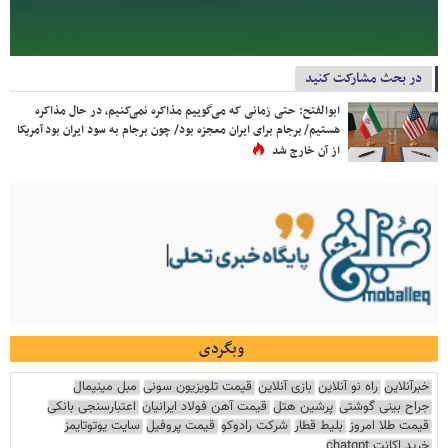
در بحث مشارکت کنید
ابوالفتح: حتی زمانی که می‌گوییم مذاکره نمی‌کنیم، در حال مذاکره
هستیم/ برجام برای ایران معجزه بود/ چون برجام به سود ایران بود آمریکا
از آن خارج شد
وبگردی
خبرآنلاین
راه نو آنلاین
بازی آنلاین
قیمت تلویزیون سونی
مبل مینیمال
جراح بینی گوشتی
پرشین هتل
قیمت آهن فولاد ایرانیان
اعتبارسنجی بانکی
قیمت طلا امروز
بلیط قطار
شرکت رادوکو
قیمت پروفیل
سایت یوتوتایمز
خرید اکانت chatgpt