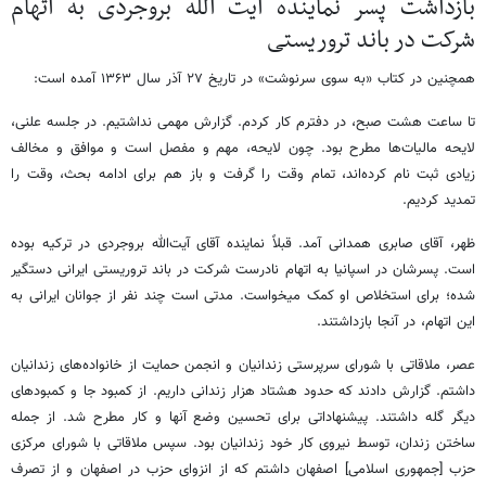
بازداشت پسر نماینده آیت الله بروجردی به اتهام
شرکت در باند تروریستی
همچنین در کتاب «به سوی سرنوشت» در تاریخ ۲۷ آذر سال ۱۳۶۳ آمده است:
تا ساعت هشت صبح، در دفترم کار کردم. گزارش مهمی نداشتیم. در جلسه علنی،
لایحه مالیات‌‏ها مطرح بود. چون لایحه، مهم و مفصل است و موافق و مخالف
زیادی ثبت نام کرده‌‏اند، تمام وقت را گرفت و باز هم برای ادامه بحث، وقت را
تمدید کردیم.
ظهر، آقای صابری همدانی آمد. قبلاً نماینده آقای آیت‏‌الله بروجردی در ترکیه بوده
است. پسرشان در اسپانیا به اتهام نادرست شرکت در باند تروریستی ایرانی دستگیر
شده؛ برای استخلاص او کمک می‏خواست. مدتی است چند نفر از جوانان ایرانی به
این اتهام، در آنجا بازداشتند.
عصر، ملاقاتی با شورای سرپرستی زندانیان و انجمن حمایت از خانواده‌های زندانیان
داشتم. گزارش دادند که حدود هشتاد هزار زندانی داریم. از کمبود جا و کمبودهای
دیگر گله داشتند. پیشنهاداتی برای تحسین وضع آنها و کار مطرح شد. از جمله
ساختن زندان، توسط نیروی کار خود زندانیان بود. سپس ملاقاتی با شورای مرکزی
حزب [جمهوری اسلامی] اصفهان داشتم که از انزوای حزب در اصفهان و از تصرف