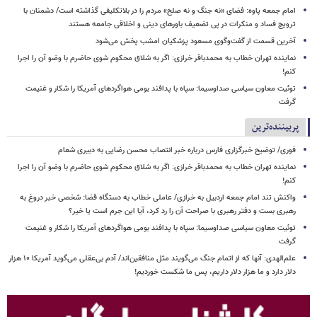
امام جمعه پاوه: فضای «نه جنگ و نه صلح» مردم را در بلاتکلیفی گذاشته است/ دشمنان با
ترویج فساد و منکرات در پی تضعیف باورهای دینی و اخلاقی جامعه هستند
آخرین قسمت از گفت‌وگوی مسعود پزشکیان امشب پخش می‌شود
نماینده تهران خطاب به محمدباقر خرازی: اگر به شلاق محکوم شوی حاضرم با وضو آن را اجرا
کنم!
توئیت معاون سیاسی صداوسیما: سپاه با پدافند بومی هواگردهای آمریکا را شکار و غنیمت
گرفت
پربیننده‌ترین
فوری/ توضیح خبرگزاری فارس درباره خبر انتصاب محسن رضایی به دبیری شعام
نماینده تهران خطاب به محمدباقر خرازی: اگر به شلاق محکوم شوی حاضرم با وضو آن را اجرا
کنم!
واکنش تند امام جمعه اردبیل به خرازی/ عاملی خطاب به دستگاه قضا: شخصی خبر دروغ به
رهبری بست و دفتر رهبری با صراحت آن را رد کرد، آیا این جرم است یا خیر؟
توئیت معاون سیاسی صداوسیما: سپاه با پدافند بومی هواگردهای آمریکا را شکار و غنیمت
گرفت
علم‌الهدی: آنها که از اتمام جنگ می‌گویند مثل منافقین‌اند/ آدم بی‌عقلی می‌گوید آمریکا ۱۰ هزار
دلار دارد و ما هزار دلار داریم، پس ما شکست خوردیم!