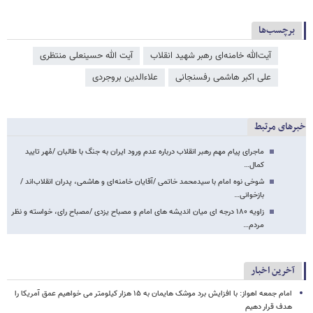
برچسب‌ها
آیت‌الله خامنه‌ای رهبر شهید انقلاب
آیت الله حسینعلی منتظری
علی اکبر هاشمی رفسنجانی
علاءالدین بروجردی
خبرهای مرتبط
ماجرای پیام مهم رهبر انقلاب درباره عدم ورود ایران به جنگ با طالبان /مُهر تایید
کمال…
شوخی نوه امام با سیدمحمد خاتمی /آقایان خامنه‌ای و هاشمی، پدران انقلاب‌اند /
بازخوانی…
زاویه ۱۸۰ درجه ای میان اندیشه های امام و مصباح یزدی /مصباح رای، خواسته و نظر
مردم…
آخرین اخبار
امام‌ جمعه اهواز: با افزایش برد موشک هایمان به ۱۵ هزار کیلومتر می خواهیم عمق آمریکا را
هدف قرار دهیم