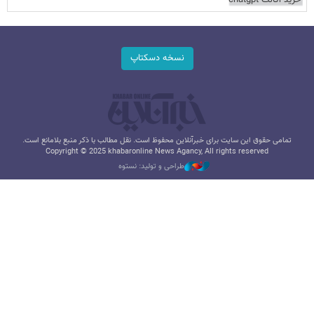
خرید اکانت chatgpt
نسخه دسکتاپ
تمامی حقوق این سایت برای خبرآنلاین محفوظ است. نقل مطالب با ذکر منبع بلامانع است.
Copyright © 2025 khabaronline News Agancy, All rights reserved
طراحی و تولید: نستوه