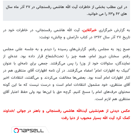
در این مطلب بخشی از خاطرات آیت الله هاشمی رفسنجانی در ۲۷ آذر ماه سال
های ۶۲ و۶۳ را می خوانید.
به گزارش خبرگزاری
خبرآنلاین
، آیت الله هاشمی رفسنجانی، در خاطرات خود در
تاریخ ۲۷ آذر سال ۱۳۶۲ در کتاب «آرامش و چالش» نوشت:
صبح زود به مجلس رفتم. گزارش‌های رسیده را دیدم و به جلسه علنی مجلس
رفتم. سخنان دیروز امام، همه چیز را تحت‏‌الشعاع قرار داده بود. عده‌‏ای از
نمایندگان، سئوالات خود از وزرا را پس می‏‌گرفتند. جمعی برای نامه‌‏ای با عنوان
"لبیک به اظهارات امام" امضاء می‏‌گرفتند. در آن نامه اظهارات آقای منتظری هم در
کنار اظهارات امام آمده بود. بعضی‌ها مخالفت می‌‏کردند و می‌‏گفتند، انتقادات اخیر
آقای منتظری، خود مشمول انتقادات امام است و درست نیست که ما این گونه
محتوای حرف‌های امام را مسخ کنیم. گرچه حق با این‌ها بود ولی حفظ اعتبار آقای
منتظری هم لازم است.
عکس دیدنی از هم‌نشینی آیت‌الله هاشمی رفسنجانی و باهنر در جوانی /خداوند
کمک کرد آیت الله بسیار محبوب از دنیا رفت