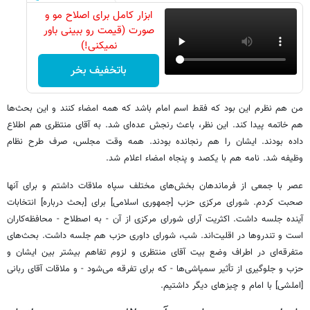
ابزار کامل برای اصلاح مو و
صورت (قیمت رو ببینی باور
نمیکنی!)
باتخفیف بخر
من هم نظرم این بود که فقط اسم امام باشد که همه امضاء کنند و این بحث‌ها
هم خاتمه پیدا کند. این نظر، باعث رنجش عده‏‌ای شد. به آقای منتظری هم اطلاع
داده بودند. ایشان را هم رنجانده بودند. همه وقت مجلس، صرف طرح نظام
وظیفه شد. نامه هم با یکصد و پنجاه امضاء اعلام شد.
عصر با جمعی از فرماندهان بخش‌های مختلف سپاه ملاقات داشتم و برای آنها
صحبت کردم. شورای مرکزی حزب [جمهوری اسلامی] برای [بحث درباره] انتخابات
آینده جلسه داشت. اکثریت آرای شورای مرکزی از آن - به اصطلاح - محافظه‌‏کاران
است و تندروها در اقلیت‌‏اند. شب، شورای داوری حزب هم جلسه داشت. بحث‌های
متفرقه‌‏ای در اطراف وضع بیت آقای منتظری و لزوم تفاهم بیشتر بین ایشان و
حزب و جلوگیری از تأثیر سمپاشی‌‏ها - که برای تفرقه می‏‌شود - و ملاقات آقای ربانی
[املشی] با امام و چیزهای دیگر داشتیم.