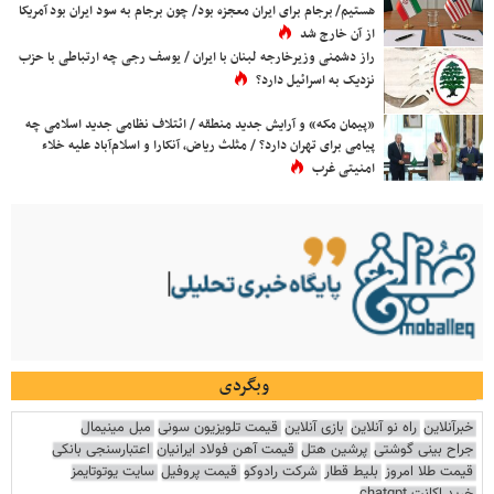
هستیم/ برجام برای ایران معجزه بود/ چون برجام به سود ایران بود آمریکا
از آن خارج شد
راز دشمنی وزیرخارجه لبنان با ایران / یوسف رجی چه ارتباطی با حزب
نزدیک به اسرائیل دارد؟
«پیمان مکه» و آرایش جدید منطقه / ائتلاف نظامی جدید اسلامی چه
پیامی برای تهران دارد؟ / مثلث ریاض، آنکارا و اسلام‌آباد علیه خلاء
امنیتی غرب
وبگردی
خبرآنلاین
راه نو آنلاین
بازی آنلاین
قیمت تلویزیون سونی
مبل مینیمال
جراح بینی گوشتی
پرشین هتل
قیمت آهن فولاد ایرانیان
اعتبارسنجی بانکی
قیمت طلا امروز
بلیط قطار
شرکت رادوکو
قیمت پروفیل
سایت یوتوتایمز