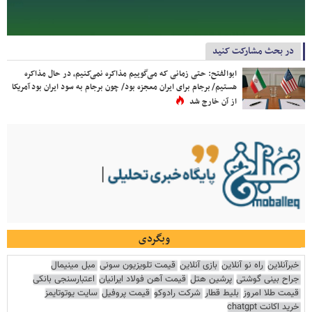
در بحث مشارکت کنید
ابوالفتح: حتی زمانی که می‌گوییم مذاکره نمی‌کنیم، در حال مذاکره
هستیم/ برجام برای ایران معجزه بود/ چون برجام به سود ایران بود آمریکا
از آن خارج شد
وبگردی
خبرآنلاین
راه نو آنلاین
بازی آنلاین
قیمت تلویزیون سونی
مبل مینیمال
جراح بینی گوشتی
پرشین هتل
قیمت آهن فولاد ایرانیان
اعتبارسنجی بانکی
قیمت طلا امروز
بلیط قطار
شرکت رادوکو
قیمت پروفیل
سایت یوتوتایمز
خرید اکانت chatgpt