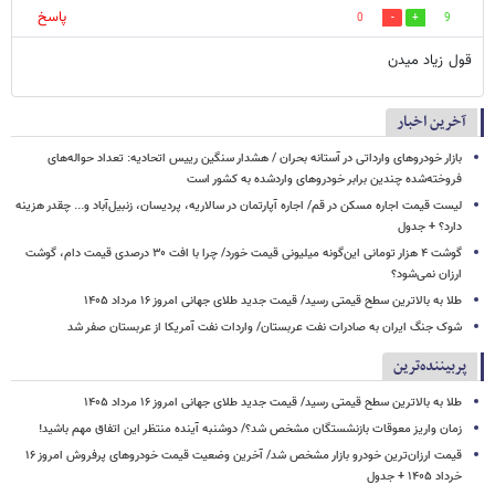
پاسخ
0
9
قول زیاد میدن
آخرین اخبار
بازار خودروهای وارداتی در آستانه بحران / هشدار سنگین رییس اتحادیه: تعداد حواله‌های
فروخته‌شده چندین برابر خودروهای واردشده به کشور است
لیست قیمت اجاره مسکن در قم/ اجاره آپارتمان در سالاریه، پردیسان، زنبیل‌آباد و... چقدر هزینه
دارد؟ + جدول
گوشت ۴ هزار تومانی این‌گونه میلیونی قیمت خورد/ چرا با افت ۳۰ درصدی قیمت دام، گوشت
ارزان نمی‌شود؟
طلا به بالاترین سطح قیمتی رسید/ قیمت جدید طلای جهانی امروز ۱۶ مرداد ۱۴۰۵
شوک جنگ ایران به صادرات نفت عربستان/ واردات نفت آمریکا از عربستان صفر شد
پربیننده‌ترین
طلا به بالاترین سطح قیمتی رسید/ قیمت جدید طلای جهانی امروز ۱۶ مرداد ۱۴۰۵
زمان واریز معوقات بازنشستگان مشخص شد؟/ دوشنبه آینده منتظر این اتفاق مهم باشید!
قیمت ارزان‌ترین خودرو بازار مشخص شد/ آخرین وضعیت قیمت خودروهای پرفروش امروز ۱۶
خرداد ۱۴۰۵ + جدول