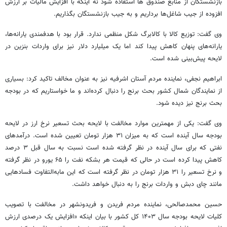
بازنشستگان از منابع صندوق ها استفاده شود نه اینکه با افزایش مالیات بر ارزش
افزوده از جیب شاغل‌ها برداریم و به جیب بازنشستگان بگذاریم.
وی گفت: توزیع کالا با کالابرگ شکل منظمی ندارد. قرار بود با هدفمندی یارانه‌ها،
یارانه‌های پنهان کاهش پیدا کند اما یک میلیارد دلار نیز برای واردات بنزین در
لایحه پیش‌بینی شده است.
ابراهیم نجفی، نماینده مردم آستان اشرفیه نیز به عنوان مخالف تاکید کرد: بسیاری
از نمایندگان شمال کشور بحث برنج را دنبال کرده‌اند و ما خواستاریم که در بودجه
بحث برنج نیز دیده شود.
وی گفت: یکی از مهمترین موارد مخالفت با لایحه بحث تسعیر نرخ ارز در لایحه
بودجه سال آینده است که به میزان ۳۱ هزار تومان تعیین شده است. درآمدهای
نفتی که برای سال آینده در نظر گرفته شده است نسبت به سال قبل ۳ درصد
کاهش پیدا کرده است در حالی که قیمت هر بشکه نفت را ۶۵ یورو در نظر گرفته
و نرخ تسعیر را ۳۱ هزار تومان در نظر گرفته است که این مابه‌التفاوت فسادهایی
مانند چای دبش و واردات برنج را به دنبال خواهد داشت.
حسین محمدصالحی، نماینده مردم فریدن و فریدونشهر در مخالفت با تصویب
کلیات لایحه بودجه سال ۱۴۰۳ کل کشور با بیان اینکه «افزایش یک درصدی ارزش