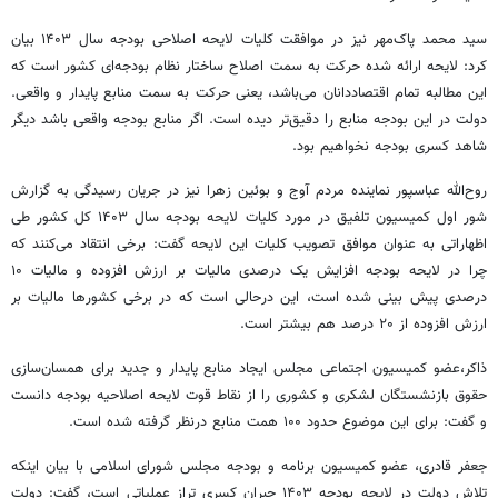
سید محمد پاک‌مهر نیز در موافقت کلیات لایحه اصلاحی بودجه سال ۱۴۰۳ بیان
کرد: لایحه ارائه شده حرکت به سمت اصلاح ساختار نظام بودجه‌ای کشور است که
این مطالبه تمام اقتصاددانان می‌باشد، یعنی حرکت به سمت منابع پایدار و واقعی.
دولت در این بودجه منابع را دقیق‌تر دیده است. اگر منابع بودجه واقعی باشد دیگر
شاهد کسری بودجه نخواهیم بود.
روح‌الله عباسپور نماینده مردم آوج و بوئین زهرا نیز در جریان رسیدگی به گزارش
شور اول کمیسیون تلفیق در مورد کلیات لایحه بودجه سال ۱۴۰۳ کل کشور طی
اظهاراتی به عنوان موافق تصویب کلیات این لایحه گفت: برخی انتقاد می‌کنند که
چرا در لایحه بودجه افزایش یک درصدی مالیات بر ارزش افزوده و مالیات ۱۰
درصدی پیش بینی شده است، این درحالی است که در برخی کشورها مالیات بر
ارزش افزوده از ۲۰ درصد هم بیشتر است.
ذاکر،عضو کمیسیون اجتماعی مجلس ایجاد منابع پایدار و جدید برای همسان‌سازی
حقوق بازنشستگان لشکری و کشوری را از نقاط قوت لایحه اصلاحیه بودجه دانست
و گفت: برای این موضوع حدود ۱۰۰ همت منابع درنظر گرفته شده است.
جعفر قادری، عضو کمیسیون برنامه و بودجه مجلس شورای اسلامی با بیان اینکه
تلاش دولت در لایحه بودجه ۱۴۰۳ جبران کسری تراز عملیاتی است، گفت: دولت