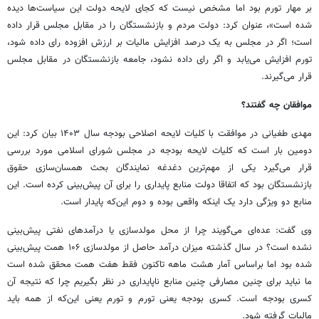
بر مهار تورم بود اما مشخص نیست که کجای لایحه دولت این سیاست‌ها دیده
شده است»، عنوان کرد: دولت مردم و بازنشستگان را در مقابل مجلس قرار داده
است؛ اگر در مجلس به یک درصد افزایش مالیات بر ارزش افزوده رای داده شود،
تورم افزایش می‌یابد و اگر رای داده نشود، جامعه بازنشستگان در مقابل مجلس
قرار می‌گیرند.
موافقان چه گفتند؟
مهدی طغیانی در موافقت با کلیات لایحه اصلاحی بودجه سال ۱۴۰۳ بیان کرد: این
دومین بار است که کلیات لایحه بودجه در مجلس شورای اسلامی مورد بررسی
قرار می‌گیرد یکی از مهم‌ترین دغدغه نمایندگان بحث همسان‌سازی حقوق
بازنشستگان بود که اتفاقا دولت منابع پایداری را برای آن پیش‌بینی کرده است. این
منابع دو ویژگی دارد یک اینکه واقعی بوده و دوم این‌که پایدار است.
وی گفت: عده‌ای می‌گویند چرا از محل مولدسازی یا درآمدهای نفتی پیش‌بینی
نشده است؟ در سال گذشته میزان درآمد حاصل از مولدسازی ۱۰۶ همت پیش‌بینی
شده بود اما براساس آمار هشت ماهه تاکنون فقط هفت همت محقق شده است
ما نباید برای چنین مصارفی چنین منابع ناپایداری در نظر بگیریم چرا که نتیجه آن
کسری بودجه است. کسری بودجه یعنی تورم و تورم یعنی این‌که از همه باید
مالیات گرفته شود.