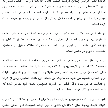
افزوده یعنی افزایش چندین درصدی قیمت کالا و خدمات و راندن اقتصاد کشور به
سوی گردنه‌های دشوار و صعب‌العبور»، عنوان کرد: سازمان برنامه و بودجه برای
افزایش درآمدهای دولت راه جدیدی کشف نکرده است؛ بلکه مردم را در مقابل
مردم قرار داده و برای پرداخت حقوق بخشی از مردم در جیب سایر مردم دست
کرده است.
مهرداد گودرزوند چگینی، عضو کمیسیون تلفیق بودجه ۱۴۰۳ نیز به عنوان مخالف
با طرح پرسش‌هایی گفت: آیا افزایش ۱۸ درصدی متوسط حقوق کارکنان و
بازنشستگان متناسب با تورم دیده شده و معافیت سالانه حقوق و دستمزد
متناسب با تورم در کشور است؟
در عین حال حسینعلی حاجی دلیگانی به عنوان مخالف کلیات لایحه اصلاحیه
بودجه ۱۴۰۳ گفت: در لایحه بودجه ۴۹.۸ درصد به مالیات‌ها اضافه شده است؛ در
حالی که هنوز اجرای صحیح نظام جامع مالیاتی را نداریم لذا این افزایش مالیات
برای کسانی تقسیم می شود که مالیات می دهند. این باعث تعطیلی برخی از کارها
و فعالیت ها می شود و اثر گرانی می گذارد؛ همچنین باعث رکود تورمی شده که
با سیاست های کلی برنامه مغایرت دارد.
البرز حسینی، عضو کمیسیون عمران مجلس شورای اسلامی در مخالفت با تصویب
کلیات لایحه بودجه سال ۱۴۰۳ کل کشور با بیان اینکه «سیاست‌های ابلاغی مبتنی