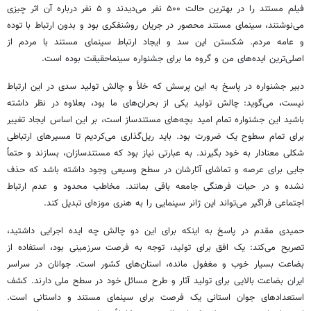
فیلم مستند را در بهترین حالت ۵۰۰ نفر می‌دیدند و ۵ نفر درباره آن اثر چیزی
می‌نوشتند، سینمای مستند محصور در جریان روشنفکری بود و بدون ارتباط با توده
و عامه مردم. شکستن این سد و ایجاد ارتباط سینمای مستند با مردم از
اصلی‌ترین ایده‌های من و گروه ما برای جشنواره سینماحقیقت بوده است.
دبیر جشنواره در پاسخ به این پرسش که خلأ و چالش تولید سدی در این ارتباط
نیست، می‌گوید: چالش تولید یکی از بحران‌های ما بود، بعلاوه در نظر داشته
باشید این جشنواره تمام امید بچه‌های مستندساز است، بر این اساس ایجاد تغییر
برای تمام سطوح یک ضرورت بود. باید ریل‌گذاری می‌کردیم تا مسیرهای ارتباطی
شکلی معنادار به خود بگیرند. به عبارتی نیاز بود که مستندسازان، بسازند و حتماً
جایی برای عرصه و تماشای آثارشان در سطح وسیعی وجود داشته باشد که حذف
نشده و در حیات فرهنگی جامعه باقی بمانند. مخاطب محدود و عدم ارتباط
اجتماعی فراگیر می‌تواند این ژانر سینمایی را به هنری موزه‌ای تبدیل کند.
حمیدی مقدم در پاسخ به اینکه برای این دو چالش چه ایده اجرایی داشتید،
تصریح می‌کند: یک افق برای تولید، توجه به فرصت سرزمینی بود، استفاده از
بضاعت بسیار خوب و مغفول مانده، استان‌های کشور است. جوانان در سراسر
ایران بضاعت بالایی برای تولید آثار و طرح مسائل خود در سطح ملی دارند. کشف
استعدادهای جوان استانی یک فرصت برای سینمای مستند و داستانی است.