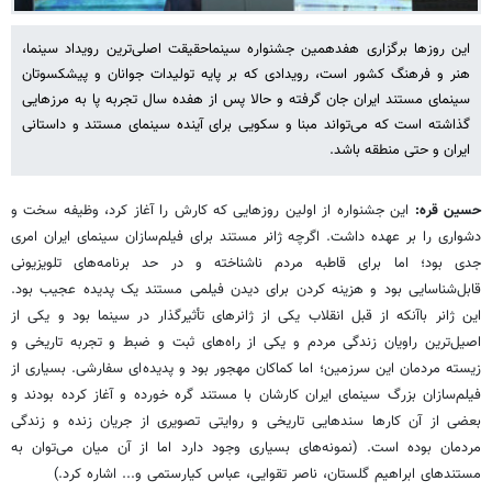
این روزها برگزاری هفدهمین جشنواره سینماحقیقت اصلی‌ترین رویداد سینما،
هنر و فرهنگ کشور است، رویدادی که بر پایه تولیدات جوانان و پیشکسوتان
سینمای مستند ایران جان گرفته و حالا پس از هفده سال تجربه پا به مرزهایی
گذاشته است که می‌تواند مبنا و سکویی برای آینده سینمای مستند و داستانی
ایران و حتی منطقه باشد.
حسین قره:
این جشنواره از اولین روزهایی که کارش را آغاز کرد، وظیفه سخت و
دشواری را بر عهده داشت. اگرچه ژانر مستند برای فیلم‌سازان سینمای ایران امری
جدی بود؛ اما برای قاطبه مردم ناشناخته و در حد برنامه‌های تلویزیونی
قابل‌شناسایی بود و هزینه کردن برای دیدن فیلمی مستند یک پدیده عجیب بود.
این ژانر باآنکه از قبل انقلاب یکی از ژانرهای تأثیرگذار در سینما بود و یکی از
اصیل‌ترین راویان زندگی مردم و یکی از راه‌های ثبت و ضبط و تجربه تاریخی و
زیسته مردمان این سرزمین؛ اما کماکان مهجور بود و پدیده‌ای سفارشی. بسیاری از
فیلم‌سازان بزرگ سینمای ایران کارشان با مستند گره خورده و آغاز کرده بودند و
بعضی از آن کارها سندهایی تاریخی و روایتی تصویری از جریان زنده و زندگی
مردمان بوده است. (نمونه‌های بسیاری وجود دارد اما از آن میان می‌توان به
مستندهای ابراهیم گلستان، ناصر تقوایی، عباس کیارستمی و... اشاره کرد.)