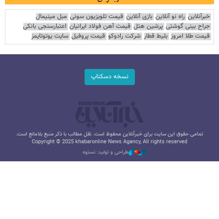
خبرآنلاین
راه نو آنلاین
بازی آنلاین
قیمت تلویزیون سونی
مبل مینیمال
جراح بینی گوشتی
پرشین هتل
قیمت آهن فولاد ایرانیان
اعتبارسنجی بانکی
قیمت طلا امروز
بلیط قطار
شرکت رادوکو
قیمت پروفیل
سایت یوتوتایمز
نسخه دسکتاپ
تمامی حقوق این سایت برای خبرآنلاین محفوظ است. نقل مطالب با ذکر منبع بلامانع است.
Copyright © 2025 khabaronline News Agancy, All rights reserved
طراحی و تولید: نستوه