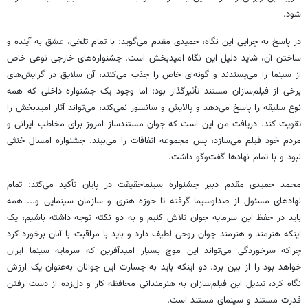
شود.
در پاسخ به چرایی این نگاه، حمیدی مقدم می‌گوید: با تمام تلخی، عشق به آینده و
ساختن آن، شاید دلیل این نگاه امیدبخش است. جشنواره‌های خارجی نوعی خاص
از سینما را می‌پسندند و گونه‌ای خاص را جذب می‌کنند، آن سلایق در گرایش‌های
برخی از فیلم‌سازان مستند تأثیرگذار بود؛ اما وجود یک جشنواره داخلی که همه
نوع سلیقه را پاسخ می‌دهد و پالایش و سانسور نمی‌کند، می‌تواند آثار امیدبخش را
تقویت کند. دریافت من این است که جوان مستندساز امروز برای مخاطب ایرانی و
مردم خود فیلم می‌سازد، پس مجموعه اتفاقات را می‌بیند. جشنواره امسال خنثی
نبود و با تمام نهادها گفت‌وگو داشت.
محمد حمیدی مقدم دبیر جشنواره سینماحقیقت در پایان تأکید می‌کند: تمام
نهادهای مسئول از صداوسیما گرفته تا حوزه هنری و سازمان سینمایی و... همه
باید در حفظ این سرمایه جوان تلاش کنیم و به دو نکته توجه داشته باشیم، یک
اینکه هنرمند و هنرمند جوان روحی لطیف دارد و باید با مراقبت با آنان برخورد کرد
چراکه سرخوردگی می‌تواند این موج بسیار امیدآفرین که سرمایه سینما ایران
خواهد بود را از بین برد. دو اینکه باید به جسارت این جوانان به‌عنوان یک ارزش
نگاه کرد، تبدیل این فیلم‌سازان به هنرمندانی محافظه کار و دل‌زده از دست رفتن
قدرت مستند و سینمای مستند است.