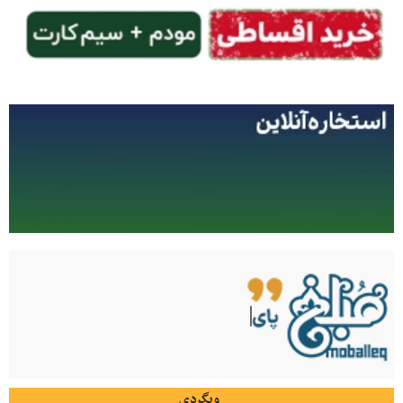
وبگردی