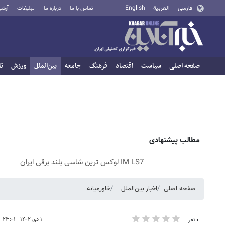
فارسی
العربية
English
تماس با ما
درباره ما
تبلیغات
آرشی
صفحه اصلی
سیاست
اقتصاد
فرهنگ
جامعه
بین‌الملل
ورزش
تا
مطالب پیشنهادی
IM LS7 لوکس ترین شاسی بلند برقی ایران
صفحه اصلی
اخبار بین‌الملل
خاورمیانه
۱ دی ۱۴۰۲ - ۲۳:۰۱
۰ نفر