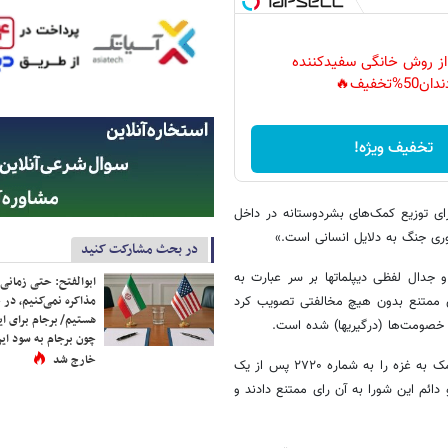
 از روش خانگی سفیدکننده
دان50%تخفیف🔥
تخفیف ویژه!
ی توزیع کمک‌های بشردوستانه در داخل
فوری جنگ به دلایل انسانی است.»
در بحث مشارکت کنید
جدال لفظی دیپلماتها بر سر عبارت به
ابوالفتح: حتی زمانی 
مذاکره نمی‌کنیم، در 
قطعنامه‌ای را با ۱۳ رای مثبت و دو رای ممتنع بدون هیچ مخالفتی تصویب کرد
هستیم/ برجام برای ای
ر خصومت‌ها (درگیریها) شده است.
چون برجام به سود ایرا
خارج شد
به گزارش خبرنگار ایرنا از سازمان ملل، شورای امنیت سازمان ملل قطعنامه کمک به غزه را به شماره ۲۷۲۰ پس از یک
و عضو دائم این شورا به آن رای ممتنع دادند و