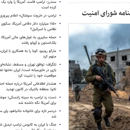
سندرز: ترامپ فاسد، آمریکا را وارد یک 
کرده است
نامه شورای امنیت
ترامپ در «تروث سوشال» اعلام پیروزی 
۱۱۵۰ میلیارد دلار دفاعی آمریکا، سکو
نظامی با اسرائیل؟
حمله سایبری به غول‌های مالی آمریکا؛
بلک‌استون و آپولو رفتند
مارکو روبیو، کوبا را به همکاری با ایرا
متهم کرد
تلگراف: توافق تهران و مسقط، نشانه‌ای 
بازی در خاورمیانه است/ ایران نه‌تنها 
موقعیت خود را تثبیت کرد
هشدار اطلاعاتی آمریکا درباره حمله اح
ناتو/ منطقه بالتیک در کانون تهدید
دست رد ترامپ به سینه زلنسکی؛ موشک
برای آمریکا نگه داشته شد
دردسر تازه برای خانواده نتانیاهو، پای سار
شد
جنگ با ایران به کابوس ترامپ تبدیل شد