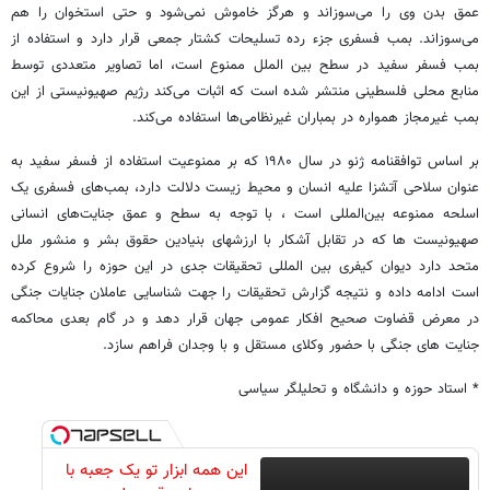
عمق بدن وی را می‌سوزاند و هرگز خاموش نمی‌شود و حتی استخوان را هم
می‌سوزاند. بمب فسفری جزء رده تسلیحات کشتار جمعی قرار دارد و استفاده از
بمب فسفر سفید در سطح بین الملل ممنوع است، اما تصاویر متعددی توسط
منابع محلی فلسطینی منتشر شده است که اثبات می‌کند رژیم صهیونیستی از این
بمب غیرمجاز همواره در بمباران غیرنظامی‌ها استفاده می‌کند.
بر اساس توافقنامه ژنو در سال ۱۹۸۰ که بر ممنوعیت استفاده از فسفر سفید به
عنوان سلاحی آتشزا علیه انسان و محیط زیست دلالت دارد، بمب‌های فسفری یک
اسلحه ممنوعه بین‌المللی است ، با توجه به سطح و عمق جنایت‌های انسانی
صهیونیست ها که در تقابل آشکار با ارزشهای بنیادین حقوق بشر و منشور ملل
متحد دارد دیوان کیفری بین المللی تحقیقات جدی در این حوزه را شروع کرده
است ادامه داده و نتیجه گزارش تحقیقات را جهت شناسایی عاملان جنایات جنگی
در معرض قضاوت صحیح افکار عمومی جهان قرار دهد و در گام بعدی محاکمه
جنایت های جنگی با حضور وکلای مستقل و با وجدان فراهم سازد.
* استاد حوزه و دانشگاه و تحلیلگر سیاسی
این همه ابزار تو یک جعبه با