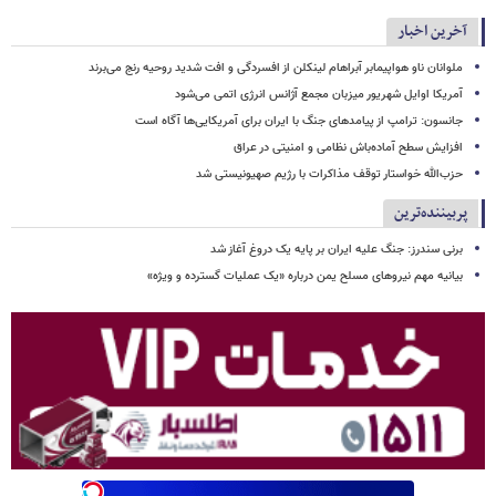
آخرین اخبار
ملوانان ناو هواپیمابر آبراهام لینکلن از افسردگی و افت شدید روحیه رنج می‌برند
آمریکا اوایل شهریور میزبان مجمع آژانس انرژی اتمی می‌شود
جانسون: ترامپ از پیامدهای جنگ با ایران برای آمریکایی‌ها آگاه است
افزایش سطح آماده‌باش نظامی و امنیتی در عراق
حزب‌الله خواستار توقف مذاکرات با رژیم صهیونیستی شد
پربیننده‌ترین
برنی سندرز: جنگ علیه ایران بر پایه یک دروغ آغاز شد
بیانیه مهم نیروهای مسلح یمن درباره «یک عملیات گسترده و ویژه»