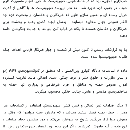
خبرگزاری الجزیره بود که در حمله هوایی صهیونیست ها حین انجام ماموریت کاری
خود ، در جنوب غزه شهید شد . به نظر می‌رسد صهیونیست ها با آگاهی از قدرت
جریان رسانه ای و تصویر سازی هایی که خبرنگاران و عکاسان از وضعیت غزه نزد
افکار عمومی جهان مخابره مینمایند ، بدنبال ایجاد فضای رعب و وحشت برای
خبرنگاران و عکاسان هستند تا بلکه در غیاب آنان بتوانند به جنابت جنگیشان ادامه
دهند.
بنا به گزارشات رسمی تا کنون بیش از شصت و چهار خبرنگار قربانی اهداف جنگ
طلبانه صهیونیستها شده است.
ماده ۸ اساسنامه دادگاه کیفری بین‌المللی ، که منطبق بر کنوانسیون‌های ۱۹۴۹ ژنو
و سایر مقررات و حقوق بشر و عرف جنگی است، اعمالی مانند تخریب گسترده
اموال عمومی حمله به مناطق و افراد غیرنظامی و بمباران آنها، حمله به
ساختمان‌های مذهبی و علمی، جنایت جنگی محسوب میگردد.
از دیگر اقدامات غیر انسانی و نسل کشی صهیونیستها استفاده از تسلیحات غیر
مجاز از جمله بمب فسفر سفید میباشد ، که ماده‌ای است هواسوز که وقتی در
معرض هوا قرار می‌گیرد شروع به سوختن می‌کند و دود سفیدی ایجاد مینماید ،
این ماده با آب خاموش نمی‌شود ، اگر این ماده روی اعضای بدن جانداری بریزد، تا