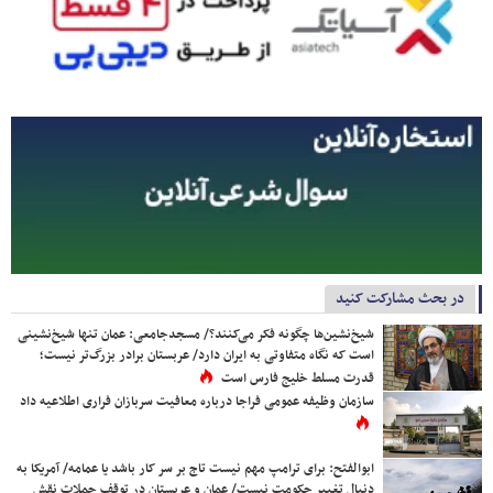
در بحث مشارکت کنید
شیخ‌نشین‌ها چگونه فکر می‌کنند؟/ مسجدجامعی: عمان تنها شیخ‌نشینی
است که نگاه متفاوتی به ایران دارد/ عربستان برادر بزرگ‌تر نیست؛
قدرت مسلط خلیج فارس است
سازمان وظیفه عمومی فراجا درباره معافیت سربازان فراری اطلاعیه داد
ابوالفتح: برای ترامپ مهم نیست تاج بر سر کار باشد یا عمامه/ آمریکا به
دنبال تغییر حکومت نیست/ عمان و عربستان در توقف حملات نقش