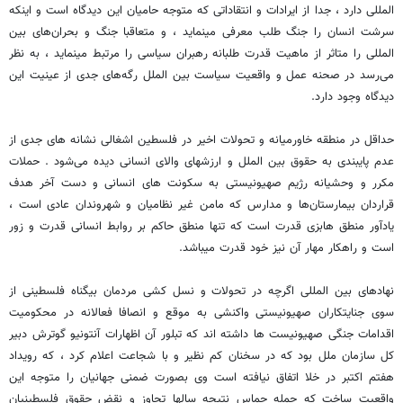
المللی دارد ، جدا از ایرادات و انتقاداتی که متوجه حامیان این دیدگاه است و اینکه
سرشت انسان را جنگ طلب معرفی مینماید ، و متعاقبا جنگ و بحران‌های بین
المللی را متاثر از ماهیت قدرت طلبانه رهبران سیاسی را مرتبط مینماید ، به نظر
می‌رسد در صحنه عمل و واقعیت سیاست بین الملل رگه‌های جدی از عینیت این
دیدگاه وجود دارد.
حداقل در منطقه خاورمیانه و تحولات اخیر در فلسطین اشغالی نشانه های جدی از
عدم پایبندی به حقوق بین الملل و ارزشهای والای انسانی دیده می‌شود . حملات
مکرر و وحشیانه رژیم صهیونیستی به سکونت های انسانی و دست آخر هدف
قراردان بیمارستان‌ها و مدارس که مامن غیر نظامیان و شهروندان عادی است ،
یادآور منطق هابزی قدرت است که تنها منطق حاکم بر روابط انسانی قدرت و زور
است و راهکار مهار آن نیز خود قدرت میباشد.
نهادهای بین المللی اگرچه در تحولات و نسل کشی مردمان بیگناه فلسطینی از
سوی جنایتکاران صهیونیستی واکنشی به موقع و انصافا فعالانه در محکومیت
اقدامات جنگی صهیونیست ها داشته اند که تبلور آن اظهارات آنتونیو گوترش دبیر
کل سازمان ملل بود که در سخنان کم نظیر و با شجاعت اعلام کرد ، که رویداد
هفتم اکتبر در خلا اتفاق نیافته است وی بصورت ضمنی جهانیان را متوجه این
واقعیت ساخت که حمله حماس نتیجه سالها تجاوز و نقض حقوق فلسطینیان