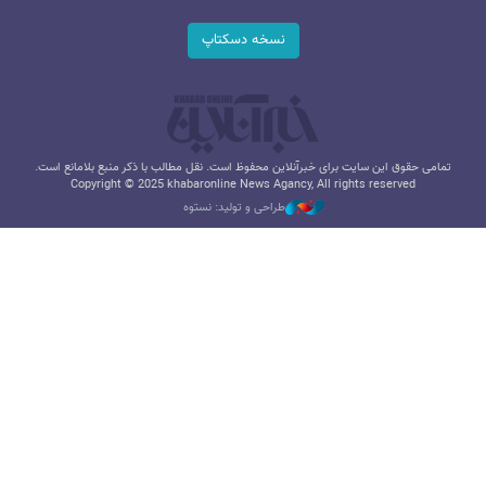
نسخه دسکتاپ
تمامی حقوق این سایت برای خبرآنلاین محفوظ است. نقل مطالب با ذکر منبع بلامانع است.
Copyright © 2025 khabaronline News Agancy, All rights reserved
طراحی و تولید: نستوه