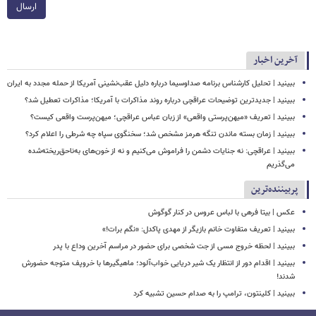
ارسال
آخرین اخبار
ببینید | تحلیل کارشناس برنامه صداوسیما درباره دلیل عقب‌نشینی آمریکا از حمله مجدد به ایران
ببینید | جدیدترین توضیحات عراقچی درباره روند مذاکرات با آمریکا؛ مذاکرات تعطیل شد؟
ببینید | تعریف «میهن‌پرستی واقعی» از زبان عباس عراقچی؛ میهن‌پرست واقعی کیست؟
ببینید | زمان بسته ماندن تنگه هرمز مشخص شد؛ سخنگوی سپاه چه شرطی را اعلام کرد؟
ببینید | عراقچی: نه جنایات دشمن را فراموش می‌کنیم و نه از خون‌های به‌ناحق‌ریخته‌شده
می‌گذریم
پربیننده‌ترین
عکس | بیتا فرهی با لباس عروس در کنار گوگوش
ببینید | تعریف متفاوت خانم بازیگر از مهدی پاکدل: «نگم برات!»
ببینید | لحظه خروج مسی از جت شخصی برای حضور در مراسم آخرین وداع با پدر
ببینید | اقدام دور از انتظار یک شیر دریایی خواب‌آلود؛ ماهیگیرها با خروپف متوجه حضورش
شدند!
ببینید | کلینتون، ترامپ را به صدام حسین تشبیه کرد