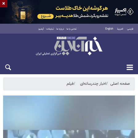
×
فارسی
العربية
English
تماس با ما
درباره ما
تبلیغات
آرشیو
یکشنبه ۱۸ مرداد ۱۴۰۵
صفحه اصلی
اخبار چندرسانه‌ای
فیلم