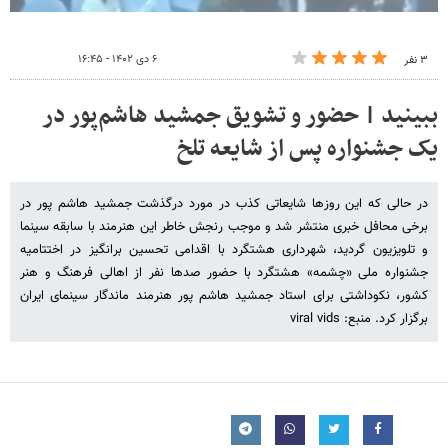
۶ دی ۱۴۰۲ - ۱۶:۴۵
۳ نفر
ببینید | حضور و تشویق جمشید هاشم‌پور در
یک جشنواره پس از شایعه تلخ
در حالی که این روزها شایعاتی کذب در مورد درگذشت جمشید هاشم پور در
برخی محافل خبری منتشر شد و موجب رنجش خاطر این هنرمند با سابقه سینما
و تلویزیون گردید، شهرداری هشتگرد با اقدامی تحسین برانگیز در اختتامیه
جشنواره ملی «چشمه» هشتگرد با حضور صدها نفر از اهالی فرهنگ و هنر
کشور، نکوداشتی برای استاد جمشید هاشم پور هنرمند ماندگار سینمای ایران
برگزار کرد. منبع: viral vids