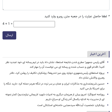
*
لطفا حاصل عبارت را در جعبه متن روبرو وارد کنید
4 + 1 =
ارسال
آخرین اخبار
آقای رئیس جمهور! مطرح شدن شایعه استعفا، نشان داد باید در تیم رسانه ای خود تجدید نظر
کنید/ اقدام قوی و حساب شده ی رسانه ای می توانست آن را مهار کند
پروژه استعفای رئیس‌جمهوری دوباره روی میز تندروها/ پزشکیان تکلیف را روشن کرد، دفتر
رهبری واکنش نشان داد
حسین شریعتمداری به مذاکرات ایران و عمان بر سر تردد در تنگه هرمز حمله کرد: دارید تنگه را
برای امریکا باز می کنید
روزنامه اصولگرا: امروز بیش از هرزمان دیگری به ادبیات شهید لاریجانی نیازمندیم/ کمتر نمونه
ای از مدیریت به اندازه یکسال آخر زندگی او سراغ داریم
پزشکیان: شخصیت آیت‌الله سیدمجتبی خامنه‌ای استثنائی است