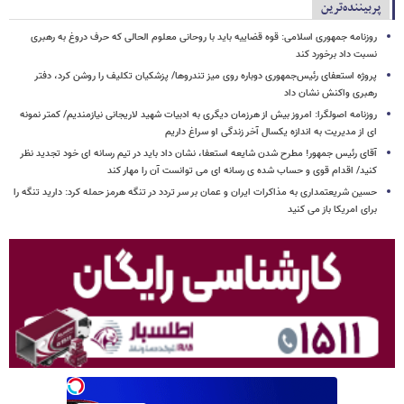
پربیننده‌ترین
روزنامه جمهوری اسلامی: قوه قضاییه باید با روحانی معلوم الحالی که حرف دروغ به رهبری
نسبت داد برخورد کند
پروژه استعفای رئیس‌جمهوری دوباره روی میز تندروها/ پزشکیان تکلیف را روشن کرد، دفتر
رهبری واکنش نشان داد
روزنامه اصولگرا: امروز بیش از هرزمان دیگری به ادبیات شهید لاریجانی نیازمندیم/ کمتر نمونه
ای از مدیریت به اندازه یکسال آخر زندگی او سراغ داریم
آقای رئیس جمهور! مطرح شدن شایعه استعفا، نشان داد باید در تیم رسانه ای خود تجدید نظر
کنید/ اقدام قوی و حساب شده ی رسانه ای می توانست آن را مهار کند
حسین شریعتمداری به مذاکرات ایران و عمان بر سر تردد در تنگه هرمز حمله کرد: دارید تنگه را
برای امریکا باز می کنید