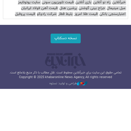
خبرآنلاین
راه نو آنلاین
بازی آنلاین
قیمت تلویزیون سونی
سایت یوتوتایمز
مبل مینیمال
جراح بینی گوشتی
پرشین هتل
قیمت آهن فولاد ایرانیان
اعتبارسنجی بانکی
قیمت طلا امروز
بلیط قطار
شرکت رادوکو
قیمت پروفیل
نسخه دسکتاپ
تمامی حقوق این سایت برای خبرآنلاین محفوظ است. نقل مطالب با ذکر منبع بلامانع است.
Copyright © 2025 khabaronline News Agancy, All rights reserved
طراحی و تولید: نستوه