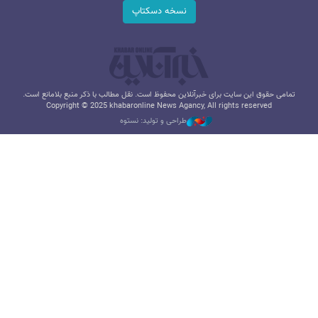
نسخه دسکتاپ
تمامی حقوق این سایت برای خبرآنلاین محفوظ است. نقل مطالب با ذکر منبع بلامانع است.
Copyright © 2025 khabaronline News Agancy, All rights reserved
طراحی و تولید: نستوه