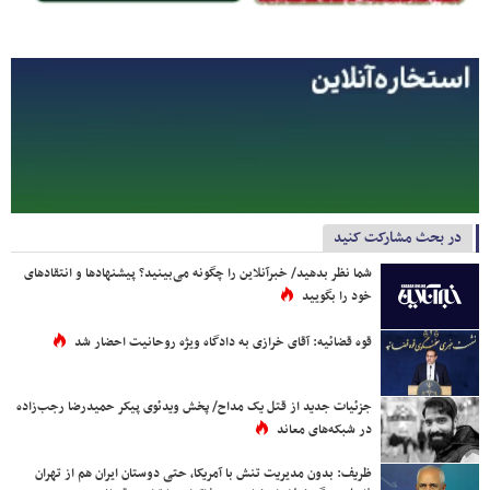
در بحث مشارکت کنید
شما نظر بدهید/ خبرآنلاین را چگونه می‌بینید؟ پیشنهادها و انتقادهای
خود را بگویید
قوه قضائیه: آقای خرازی به دادگاه ویژه روحانیت احضار شد
جزئیات جدید از قتل یک مداح/ پخش ویدئوی پیکر حمیدرضا رجب‌زاده
در شبکه‌های معاند
ظریف: بدون مدیریت تنش با آمریکا، حتی دوستان ایران هم از تهران