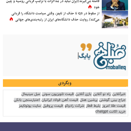
فاصله می‌گیرند/ایران نباید در مذاکرات با ترامپ قربانی روسیه و چین
شود
از سقوط در QS تا حذف از تایمز، وقتی سیاست دانشگاه را قربانی
می‌کند/ روایت حذف دانشگاه‌های ایران از رتبه‌بندی‌های جهانی
وبگردی
خبرآنلاین
راه نو آنلاین
بازی آنلاین
قیمت تلویزیون سونی
مبل مینیمال
جراح بینی گوشتی
پرشین هتل
قیمت آهن فولاد ایرانیان
اعتبارسنجی بانکی
قیمت طلا امروز
بلیط قطار
شرکت رادوکو
قیمت پروفیل
سایت یوتوتایمز
خرید اکانت chatgpt