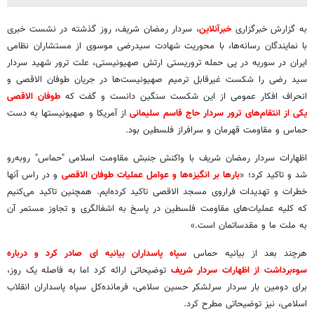
به گزارش خبرگزاری
خبرآنلاین
، سردار رمضان شریف، روز گذشته در نشست خبری
با نمایندگان رسانه‌ها، با محوریت شهادت سیدرضی موسوی از مستشاران نظامی
ایران در سوریه در پی حمله تروریستی ارتش صهیونیستی، علت ترور شهید سردار
سید رضی را شکست غیرقابل ترمیم صهیونیست‌ها در جریان طوفان الاقصی و
انحراف افکار عمومی از این شکست سنگین دانست و گفت که
طوفان الاقصی
یکی از انتقام‌های ترور سردار حاج قاسم سلیمانی
از آمریکا و صهیونیستها به دست
حماس و مقاومت قهرمان و سرافراز فلسطین بود.
اظهارات سردار رمضان شریف با واکنش جنبش مقاومت اسلامی "حماس" روبه‌رو
شد و تاکید کرد؛ «
بارها بر انگیزه‌ها و عوامل عملیات طوفان الاقصی
و در راس آنها
خطرات و تهدیدات فراروی مسجد الاقصی تاکید کرده‌ایم. همچنین تاکید می‌کنیم
که کلیه عملیات‌های مقاومت فلسطین در پاسخ به اشغالگری و تجاوز مستمر آن
به ملت ما و مقدساتمان است.»
هرچند بعد از بیانیه حماس
سپاه پاسداران بیانیه ای صادر کرد و درباره
سوءبرداشت از اظهارات سردار شریف
توضیحاتی ارائه کرد اما به فاصله یک روز،
برای دومین بار سردار سرلشکر حسین سلامی، فرمانده‌کل سپاه پاسداران انقلاب
اسلامی، نیز توضیحاتی مطرح کرد.