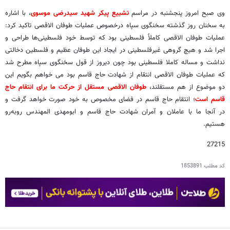
وی صبح امروز پنجشنبه در مراسم
تشییع پیکر شهید سیدرضی موسوی
، با اشاره
به سخنان روز گذشته سخنگوی سپاه درخصوص عملیات طوفان الاقصی تاکید کرد:
عملیات طوفان الاقصی کاملاً فلسطینی بود که توسط خود فلسطینی‌ها طراحی و
اجرا شد و هیچ گروهی غیرفلسطینی در ایجاد این طوفان عظیم و فلسطین دخالتی
نداشت و مساله کاملا فلسطینی بود چون دیروز از قول سخنگوی سپاه مطرح شد
که عملیات طوفان الاقصی انتقام از شهادت حاج قاسم بود می خواهم بگویم این
دو موضوع از هم مستقلند،
طوفان الاقصی مستقل از حرکت ما برای انتقام حاج
قاسم است
؛ انتقام حاج قاسم در فضای مخصوص به خود صورت خواهد گرفت و
در آنجا ما با عاملان و آمران شهادت حاج قاسم و ابومهدی المهندس روبه‌رو
هستیم.
27215
کد مطلب
1853891