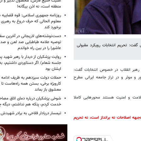
امنیت خلیج فارس، محصول تدبیر و ار
منطقه است، نه اذن بیگانه!
روزنامه جمهوری اسلامی: قوه قضاییه با
معلوم الحالی که حرف دروغ به رهبری 
برخورد کند
دست‌نوشته‌های لاریجانی در آخرین سفر
توصیه علامه طباطبایی صد لعن و صد 
گفت: تحریم انتخابات رویکرد مقبولی
عاشورا را در بین راه خواندم
روایت پزشکیان از دیدار با رهبر شهید پس
جلسه شعام/ اگر دستاوردی داشتیم، به
ایشان بود
 رهبر انقلاب در خصوص انتخابات گفت:
 و موثر و در تراز جامعه ایرانی مطرح
حملات دولت سیزدهم به ظریف ادامه دا
کارویژه برخی، بستن همه راه‌هاست تا ت
معشوق باز بماند
لامت و امنیت هستند محورهایی کاملا
شوخی پزشکیان درباره دمای اتاق مصاح
خدمت کردم، پنکه هم نداشتم، دیگه 
تیمسار دریادار فلاحی به برادر شهیدش
هه اصلاحات نه برانداز است، نه تحریم