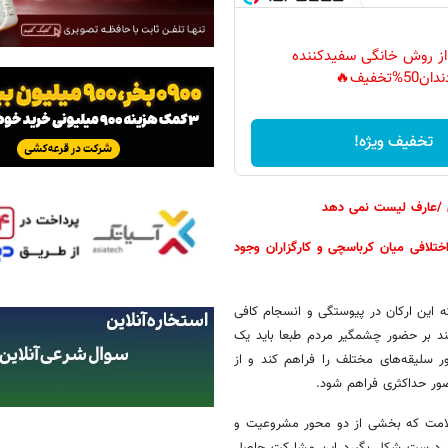
 از روش خانگی سفیدکننده
دان50%تخفیف🔥
تخفیف ویژه!
ری /عارف لیست نمی دهد
ف ها نیستم /اختلافی میان کرباسچی و کارگزاران وجود
که این ارکان در پیوستگی و انسجام کافی
ند بر حضور چشمگیر مردم طبعا باید یک
 سلیقه‌های مختلف را فراهم کند و از
ور حداکثری فراهم شود.
و سلامت که بخشی از دو محور مشروعیت و
گر درست شکل بگیرد این مشارکت حاصل