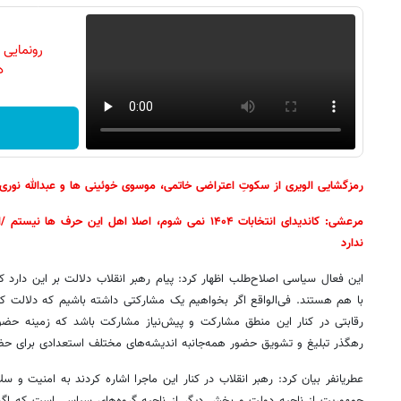
رونمایی
دن
رمزگشایی الویری از سکوتِ اعتراضی خاتمی، موسوی خوئینی ها و عبدالله نو
مرعشی: کاندیدای انتخابات ۱۴۰۴ نمی شوم، اصلا اهل این حر
ندارد
این فعال سیاسی اصلاح‌طلب اظهار کرد: پیام رهبر انقلاب دلالت بر این دارد 
با هم هستند. فی‌الواقع اگر بخواهیم یک مشارکتی داشته باشیم که دلالت ک
رقابتی در کنار این منطق مشارکت و پیش‌نیاز مشارکت باشد که زمینه حضور
رهگذر تبلیغ و تشویق حضور همه‌جانبه اندیشه‌های مختلف استعدادی برای حض
عطریانفر بیان کرد: رهبر انقلاب در کنار این ماجرا اشاره کردند به امنیت 
جمهوریت از ناحیه دولت و بخش دیگر از ناحیه گروه‌های سیاسی است که ا