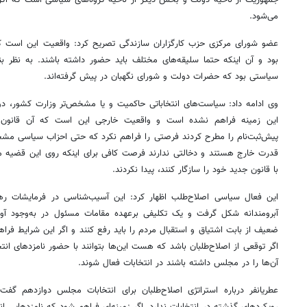
می‌شود.
عضو شورای مرکزی حزب کارگزاران سازندگی تصریح کرد: واقعیت این است ک
بود و آن اینکه حتما سلیقه‌های مختلف باید حضور داشته باشند. به نظر بن
سیاستی بود که حضرات دولت و شورای نگهبان در پیش گرفته‌اند.
وی ادامه داد: سیاست‌های انتخاباتی حاکمیت و یا مشخص‌تر وزارت کشور، دول
این زمینه فراهم نشده است و واقعیت خارجی این است که آن قانون ش
پیش‌ثبت‌نام را مطرح کردند فرصتی را فراهم نکرد که حتی احزاب سیاسی مشخ
قدرت خارج هستند و دخالتی ندارند فرصت کافی برای اینکه روی این قضیه متم
با قانون جدید خود را سازگار کنند، پیدا نکردند.
این فعال سیاسی اصلاح‌طلب اظهار کرد: این آسیب‌شناسی در فرمایشات رهبری 
آبرومندانه شکل گرفت و یک تکلیفی برعهده مقامات مسئول در به‌وجود آو
ضعیف از بابت اشتیاق و استقبال مردم را باید رفع کنند و اگر این شرایط ف
اگر توقعی از اصلاح‌طلبان باشد که هست این‌ها بتوانند با حضور نامزدهای انتخ
آن‌ها را در مجلس داشته باشند در انتخابات فعال شوند.
عطریانفر درباره استراتژی اصلاح‌طلبان برای انتخابات مجلس دوازدهم گفت: 
رویکردهای گذشته در انتخابات ندارد. اگر زمینه‌ای فراهم شود که نامزدهایی اند