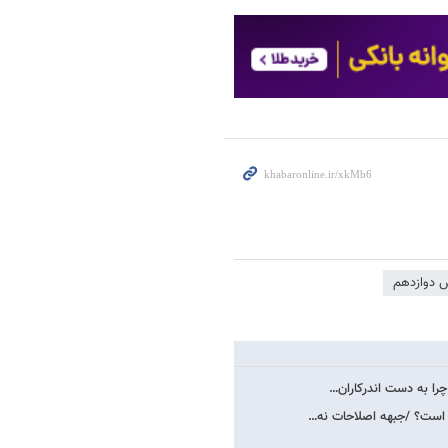
س دوازدهم
را به دست اندرکاران…
 است؟ /جبهه اصلاحات نه…