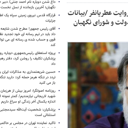
نگهبان؛ آخرین بازمانده از نسل نخست 
وایت عطریانفر /بیانات
قرارگاه قدس نیروی زمینی سپاه یک اطل
ولت و شورای نگهبان
جزئیات
آقای رئیس جمهور! مطرح شدن شایعه ا
داد باید در تیم رسانه ای خود تجدید نظر
قوی و حساب شده ی رسانه ای می توان
کند
پروژه استعفای رئیس‌جمهوری دوباره روی
پزشکیان تکلیف را روشن کرد، دفتر ره
داد
حسین شریعتمداری به مذاکرات ایران و
تردد در تنگه هرمز حمله کرد: دارید تنگه 
باز می کنید
روزنامه اصولگرا: امروز بیش از هرزمان 
شهید لاریجانی نیازمندیم/ کمتر نمونه ا
اندازه یکسال آخر زندگی او سراغ داریم
پزشکیان: شخصیت آیت‌الله سیدمجتبی 
استثنائی است
تاکید نماینده تهران در مجلس بر حاکمی