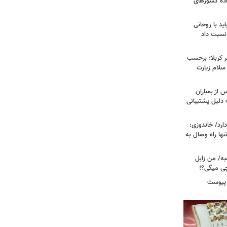
اده کشورهای
ید با روحانی
نسبت داد
 کربلا؛ برحسب
سلام زیارت
 از بمباران
 دلیل پشتیبانی
رد/ خاندوزی:
نها راه وصال به
به/ من زابل
چی میگی؟!
 پیوست