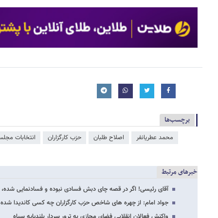
برچسب‌ها
محمد عطریانفر
اصلاح طلبان
حزب کارگزاران
انتخابات مجل
خبرهای مرتبط
آقای رئیسی! اگر در قصه چای دبش فسادی نبوده و فسادنمایی شده، چ
جواد امام: از چهره های شاخص حزب کارگزاران چه کسی کاندیدا شده
واکنش فعالان انقلابی فضای مجازی به ترور سردار بلندپایه سپاه