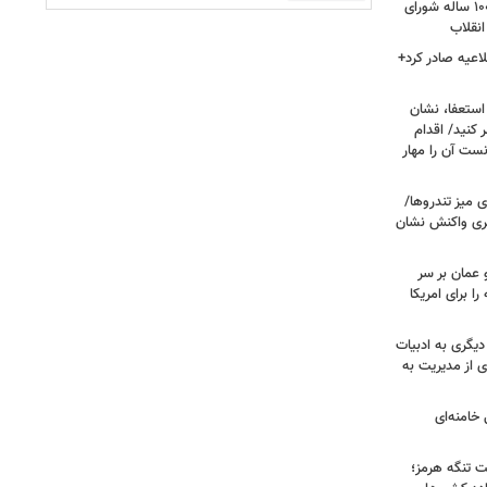
داغ شدن دوباره نام احمد جنتی/ دبیر ۱۰۰ ساله شورای
انقلاب
اعیه صادر کرد+
ستعفا، نشان
 کنید/ اقدام
ست آن را مهار
 میز تندروها/
بری واکنش نشان
 عمان بر سر
را برای امریکا
دیگری به ادبیات
ی از مدیریت به
خامنه‌ای
ت تنگه هرمز؛