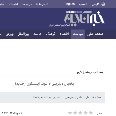
فارسی
العربية
English
تماس با ما
درباره ما
تبلیغات
آرشی
صفحه اصلی
سیاست
اقتصاد
فرهنگ
جامعه
بین‌الملل
ورزش
تا
مطالب پیشنهادی
یخچال ویترینی 9 فوت ایستکول (جدید)
صفحه اصلی
اخبار سیاسی
احزاب و شخصیت‌ها
۷ دی ۱۴۰۲ - ۱۸:۲۳
۰ نفر