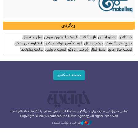
وبگردی
خبرآنلاین
راه نو آنلاین
بازی آنلاین
قیمت تلویزیون سونی
مبل مینیمال
جراح بینی گوشتی
پرشین هتل
قیمت آهن فولاد ایرانیان
اعتبارسنجی بانکی
قیمت طلا امروز
بلیط قطار
شرکت رادوکو
قیمت پروفیل
سایت یوتوتایمز
نسخه دسکتاپ
تمامی حقوق این سایت برای خبرآنلاین محفوظ است. نقل مطالب با ذکر منبع بلامانع است.
Copyright © 2025 khabaronline News Agancy, All rights reserved
طراحی و تولید: نستوه