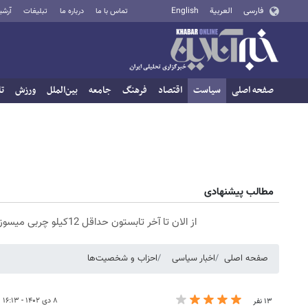
فارسی
العربية
English
تماس با ما
درباره ما
تبلیغات
آرشی
صفحه اصلی
سیاست
اقتصاد
فرهنگ
جامعه
بین‌الملل
ورزش
تا
مطالب پیشنهادی
از الان تا آخر تابستون حداقل 12کیلو چربی میسوزونی🧨
صفحه اصلی
اخبار سیاسی
احزاب و شخصیت‌ها
۸ دی ۱۴۰۲ - ۱۶:۱۳
۱۳ نفر