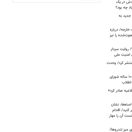
ودش در یک
اد چه بود؟
جدید به
خارجه/ درباره
وث‌شده را نیز
 روایت سردار
 امنیت ملی
منتشر کرد/ وحدت
داغ شدن دوباره نام احمد جنتی/ دبیر ۱۰۰ ساله شورای
انقلاب
اعیه صادر کرد+
ستعفا، نشان
 کنید/ اقدام
ست آن را مهار
 میز تندروها/