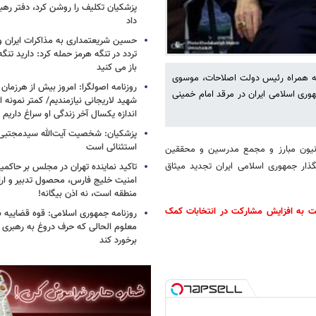
پزشکیان تکلیف را روشن کرد، دفتر ره
داد
حسین شریعتمداری به مذاکرات ایران و
تردد در تنگه هرمز حمله کرد: دارید تنگه 
باز می کنید
ه همراه رئیس دولت اصلاحات، موسوی
روزنامه اصولگرا: امروز بیش از هرزمان 
مهوری اسلامی ایران در مرقد امام خمینی
شهید لاریجانی نیازمندیم/ کمتر نمونه ا
اندازه یکسال آخر زندگی او سراغ داریم
پزشکیان: شخصیت آیت‌الله سیدمجتبی 
استثنائی است
انیون مبارز و مجمع مدرسین و محققین
ذار جمهوری اسلامی ایران تجدید میثاق
تاکید نماینده تهران در مجلس بر حاکمی
امنیت خلیج فارس، محصول تدبیر و ار
منطقه است، نه اذن بیگانه!
 به افزایش مشارکت در انتخابات کمک
روزنامه جمهوری اسلامی: قوه قضاییه با
معلوم الحالی که حرف دروغ به رهبری 
برخورد کند