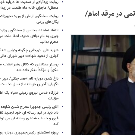
روایت زیدآبادی از صحبت ها درباره خ
محفل/ ماجرای خاله ماه طلعت در زیدآب
 در مرقد امام/
روایت سخنگوی ارتش از ورود تجهیزات 
یگان‌های رزمی
انتقاد نماینده مجلس از سخنگوی وزارت 
چیزی به نام توافق جدید، لطفا ملت مبع
محرم بدانید
شهید علی لاریجانی چگونه ردیابی شد؟/
کوثری از نحوه شهادت دبیر شورای عالی
پوستر معناداری که کانال رهبر انقلاب 
مکرّراً و مؤکّداً تذکر داده شد
نگهبان؛ آخرین بازمانده از نسل نخست 
قرارگاه قدس نیروی زمینی سپاه یک اطل
جزئیات
آقای رئیس جمهور! مطرح شدن شایعه ا
داد باید در تیم رسانه ای خود تجدید نظر
قوی و حساب شده ی رسانه ای می توان
کند
پروژه استعفای رئیس‌جمهوری دوباره روی