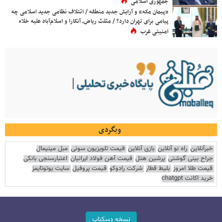
جمهوری اسلامی
«پیمان مکه» و آرایش جدید منطقه / ائتلاف نظامی جدید اسلامی چه
پیامی برای تهران دارد؟ / مثلث ریاض، آنکارا و اسلام‌آباد علیه خلاء
امنیتی غرب
وبگردی
خبرآنلاین
راه نو آنلاین
بازی آنلاین
قیمت تلویزیون سونی
مبل مینیمال
جراح بینی گوشتی
پرشین هتل
قیمت آهن فولاد ایرانیان
اعتبارسنجی بانکی
قیمت طلا امروز
بلیط قطار
شرکت رادوکو
قیمت پروفیل
سایت یوتوتایمز
خرید اکانت chatgpt
نسخه دسکتاپ