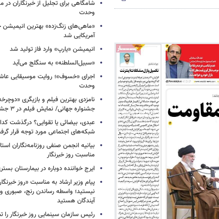
شامگاهی برای تجلیل از خبرنگاران در مح
وحدت
«ماهی‌های زنگ‌زده» بهترین انیمیشن 
آمریکایی شد
انیمیشن «یارپ» وارد فاز تولید شد
«سبیل‌السلطنه» به سنگلج می‌آید
اجرای «خسوف»؛ روایت موسیقایی عاشورا
وحدت
جشنواره جهانی/ نمایش فیلم در ۳ جشنواره دیگر
عبدی، بیضائی یا تقوایی؟ درگذشت کدا
شبکه‌های اجتماعی مورد توجه قرار گرف
بیانیه انجمن صنفی روزنامه‌نگاران استا
مناسبت روز خبرنگار
ایرج خواننده دوباره در بیمارستان بست
پیام وزیر ارشاد به مناسبت «روز خبرنگار»
نیستید؛ واسطه رساندن رنج، صبوری و
آیندگان هستید
رئیس سازمان سینمایی روز خبرنگار را 