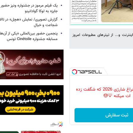
یک فیلم مرموز در جشنواره ونیز حضور د
جایزه به لوکا گوادانینو
گزارش تصویری/ نمایش «هچل» در تالار 
شجاعت و خیال
پنجمین حضور بین‌المللی «یکی از آن‌ه
ترنت و... از تیترهای مطبوعات امروز
مسابقه جشنواره Cinétoile تونس
پرکاربردترین چراغ شارژی 2026 که شگفت زده
ات میکنه 💡😍
ثبت سفارش