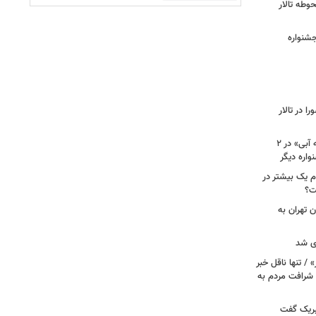
وطه تالار
جشنواره
 در تالار
نامزدی بهترین فیلم و بازیگری «دوچرخه آبی» در ۲
م یک بیشتر در
ت؟
ن تهران به
ری شد
 / تنها ناقل خبر
 شرافت مردم به
تبریک گفت