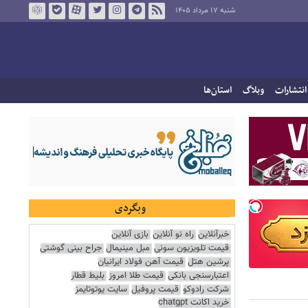
شنبه ۱۷ مرداد ۱۴۰۵
انتشارات
وبلاگ
استان‌ها
وبگردی
خبرآنلاین
راه نو آنلاین
بازی آنلاین
قیمت تلویزیون سونی
مبل مینیمال
جراح بینی گوشتی
پرشین هتل
قیمت آهن فولاد ایرانیان
اعتبارسنجی بانکی
قیمت طلا امروز
بلیط قطار
شرکت رادوکو
قیمت پروفیل
سایت یوتوتایمز
خرید اکانت chatgpt