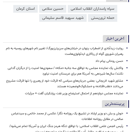
سپاه پاسداران انقلاب اسلامی
حسین سلامی
استان کرمان
حمله تروریستی
شهید سپهبد قاسم سلیمانی
آخرین اخبار
روایت زیدآبادی از اضطراب پنهان در خیابان‌های سن‌پترزبورگ/ تغییر نام شهرهای روسیه به نام
رهبران شوروی گواه از ریاکاری ایدئولوژی‌هاست
حسن روحانی پیام داد
واکنش یک نماینده مجلس به توافق سه جانبه «مکه» / سعودی‌ها امنیت را از دیگران گدایی
نکنند/ سال‌ها شیردهی به آمریکا هم برای عربستان امنیت نیاورد
مشاور شهید لاریجانی: بعضی جریان‌های سیاسی که قرائت خود از رهبری را تنها قرائت مشروع
می‌دانند «عقب‌افتاده» و «مشکوک‌الوضعیت» هستند
نماینده مجلس دوازدهم از احتمال استیضاح وزیر نفت پزشکیان گفت + جزئیات
پربیننده‌ترین
خوش و بش دو وزیر ارشاد در تشییع یک روزنامه نگار/ عکسی از محمد خاتمی و سیدعباس
صالحی در مقابل روزنامه اطلاعات
رئیس انجمن علمی انقلاب اسلامی: با توافق تنگه هرمز جنگ ایران و آمریکا تمام نمی‌شود/
لیبی، سوریه و عراق در مقابل آمریکا مقاومت نکردند و توسعه نرسیدند