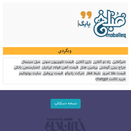
وبگردی
خبرآنلاین
راه نو آنلاین
بازی آنلاین
قیمت تلویزیون سونی
مبل مینیمال
جراح بینی گوشتی
پرشین هتل
قیمت آهن فولاد ایرانیان
اعتبارسنجی بانکی
قیمت طلا امروز
بلیط قطار
شرکت رادوکو
قیمت پروفیل
سایت یوتوتایمز
خرید اکانت chatgpt
نسخه دسکتاپ