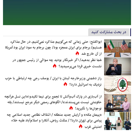
در بحث مشارکت کنید
ابوالفتح: حتی زمانی که می‌گوییم مذاکره نمی‌کنیم، در حال مذاکره
هستیم/ برجام برای ایران معجزه بود/ چون برجام به سود ایران بود آمریکا
از آن خارج شد
شما نظر بدهید/ اگر خبرنگار بودید چه سوالی از رئیس جمهور در
نشست خبری فردا می‌پرسیدید؟
راز دشمنی وزیرخارجه لبنان با ایران / یوسف رجی چه ارتباطی با حزب
نزدیک به اسرائیل دارد؟
از آب‌بازی در پارک آب‌وآتش تا تجمع برای نیما تکیدو؛«این نسل هرآنچه
حکومتی نیست می‌پسندند»/ الگوهای رسمی دیگر مرجع نیستند/ یقه
نوجوان‌ها را نگیرید!
«پیمان مکه» و آرایش جدید منطقه / ائتلاف نظامی جدید اسلامی چه
پیامی برای تهران دارد؟ / مثلث ریاض، آنکارا و اسلام‌آباد علیه خلاء
امنیتی غرب