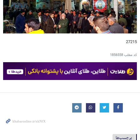
27215
کد مطلب
1856558
برچسب‌ها