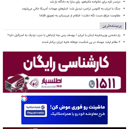
دردسر تازه برای خانواده نتانیاهو، پای سارا به دادگاه باز شد
جنگ با ایران به کابوس ترامپ تبدیل شد؛ انبارهای مهمات آمریکا خالی می‌شوند
مقاومت عراق دست نگه داشت؛ انتقام از عربستان به تعویق افتاد!
پربیننده‌ترین
راز دشمنی وزیرخارجه لبنان با ایران / یوسف رجی چه ارتباطی با حزب نزدیک به اسرائیل دارد؟
۲ مقام‌ ارشد موساد در پی شکست توطئه علیه ایران برکنار شدند