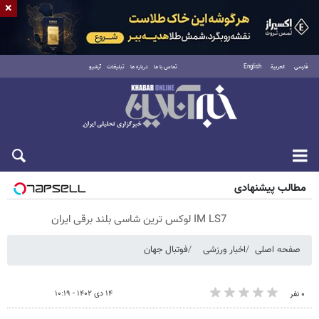
×
فارسی
العربية
English
تماس با ما
درباره ما
تبلیغات
آرشیو
پنجشنبه ۱۵ مرداد ۱۴۰۵
مطالب پیشنهادی
IM LS7 لوکس ترین شاسی بلند برقی ایران
صفحه اصلی
اخبار ورزشی
فوتبال جهان
۱۴ دی ۱۴۰۲ - ۱۰:۱۹
۰ نفر