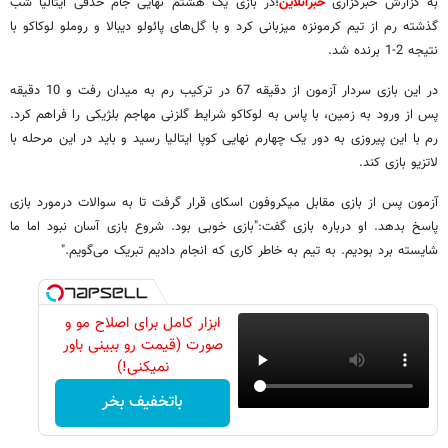
به گزارش خبرگزاری
خبرآنلاین
؛در بازی یک هشتم نهایی جام حذفی ایتالیا شب
گذشته رم از تیم کرمونزه میزبانی کرد و با گل‌های پائولو دیبالا و روملو لوکاکو با
نتیجه 2-1 برنده شد.
در این بازی سردار آزمون از دقیقه 67 در ترکیب رم به میدان رفت و 10 دقیقه
پس از ورود به زمین، با پاس به لوکاکو شرایط گلزنی مهاجم بلژیکی را فراهم کرد.
رم با این پیروزی به دور یک چهارم نهایی کوپا ایتالیا رسید و باید در این مرحله با
لاتزیو بازی کند.
آزمون پس از بازی مقابل میکروفون اسکای قرار گرفت تا به سوالات درمورد بازی
پاسخ بدهد. او درباره بازی گفت:"بازی خوبی بود. شروع بازی آسان نبود اما ما
شایسته برد بودیم. به تیم به خاطر کاری که انجام دادیم تبریک می‌گویم."
ابزار کامل برای اصلاح مو و
صورت (قیمت رو ببینی باور
نمیکنی!)
باتخفیف بخر