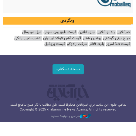
وبگردی
خبرآنلاین
راه نو آنلاین
بازی آنلاین
قیمت تلویزیون سونی
مبل مینیمال
جراح بینی گوشتی
پرشین هتل
قیمت آهن فولاد ایرانیان
اعتبارسنجی بانکی
قیمت طلا امروز
بلیط قطار
شرکت رادوکو
قیمت پروفیل
نسخه دسکتاپ
تمامی حقوق این سایت برای خبرآنلاین محفوظ است. نقل مطالب با ذکر منبع بلامانع است.
Copyright © 2025 khabaronline News Agancy, All rights reserved
طراحی و تولید: نستوه