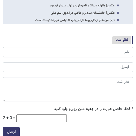
عکس‌| پائولو دیبالا و نامزدش در تولد سردار آزمون
عکس‌| جانشینان سردار و طامی در اردوی تیم ملی
تاج: من هم از داوری‌ها ناراضی‌ام، اعتراض تیم‌ها درست است
نظر شما
*
لطفا حاصل عبارت را در جعبه متن روبرو وارد کنید
2 + 0 =
ارسال