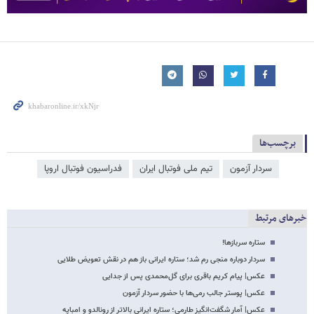
برچسب‌ها
سردار آزمون
تیم ملی فوتبال ایران
فدراسیون فوتبال اروپا
خبرهای مرتبط
ستاره سربازها!
سردار دوباره منجی رم شد؛ ستاره ایرانی باز هم در نقش تعویض طلایی
عکس‌| پیام کریم باقری برای گل‌محمدی پس از جدایی
عکس‌| پوستر جالب رمی‌ها با حضور سردار آزمون
عکس‌| آمار شگفت‌انگیز طارمی؛ ستاره ایرانی بالاتر از رونالدو و امباپه