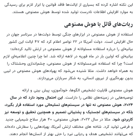
این نکته اشاره کرده که بسیاری از ایالت‌ها فاقد قوانین یا ابزار لازم برای رسیدگی
به موارد افزایش اطلاعات نادرست تولید شده توسط هوش مصنوعی هستند.
ربات‌های قاتل با هوش مصنوعی
استفاده از هوش مصنوعی در ابزارهای جنگی توسط دولت‌ها در سرتاسر جهان در
حال افزایش است. دولت آمریکا در ۲۲ نوامبر اعلام کرد که ۴۷ ایالت این کشور
بیانیه‌ای را درباره استفاده مسئولانه از هوش مصنوعی در ارتش تائید کرده‌اند؛
بیانیه‌ای که اولین بار در ماه فوریه در لاهه ارائه شد. اما چرا چنین اعلامیه‌ای لازم
است؟ چرا که استفاده غیرمسئولانه از هوش مصنوعی، چشم‌اندازی وحشتناک را
به همراه خواهد داشت. مثلا شنیده می‌شود که پهپادهای هوش مصنوعی در لیبی
بدون بهره‌گیری از نیروی انسانی، به شکار سربازان می‌پردازند.
هوش مصنوعی قابلیت تشخیص الگوها، خودآموزی، پیش بینی و ارائه
توصیه‌هایی در زمینه‌های نظامی را داراست.
این احتمال وجود دارد که در سال
۲۰۲۴، هوش مصنوعی نه تنها در سیستم‌های تسلیحاتی مورد استفاده قرار بگیرد،
بلکه در سیستم‌های لجستیک و پشتیبانی تصمیم و همچنین تحقیق و توسعه نیز
کاربردی شود.
مثلا در سال ۲۰۲۲، هوش مصنوعی، ۴۰ هزار سلاح شیمیایی جدید
و فرضی تولید کرد. شاخه های مختلف ارتش آمریکا، پهپادهایی را سفارش داده‌اند
که می‌توانند تشخیص هدف و ردیابی نبرد را حتی بهتر از انسان‌ها انجام دهند.