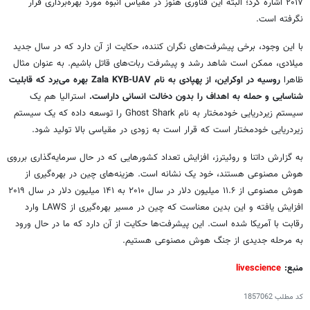
۲۰۱۷ اشاره کرد؛ البته این فناوری هنوز در مقیاس انبوه مورد بهره‌برداری قرار
نگرفته است.
با این وجود، برخی پیشرفت‌های نگران کننده، حکایت از آن دارد که در سال جدید
میلادی، ممکن است شاهد رشد و پیشرفت ربات‌های قاتل باشیم. به عنوان مثال
ظاهرا
روسیه در اوکراین، از پهپادی به نام
Zala KYB-UAV
بهره می‌برد که قابلیت
شناسایی و حمله به اهداف را بدون دخالت انسانی داراست.
استرالیا هم یک
سیستم زیردریایی خودمختار به نام Ghost Shark را توسعه داده که یک سیستم
زیردریایی خودمختار است که قرار است به زودی در مقیاسی بالا تولید شود.
به گزارش داتنا و روئیترز، افزایش تعداد کشورهایی که در حال سرمایه‌گذاری برروی
هوش مصنوعی هستند، خود یک نشانه است. هزینه‌های چین در بهره‌گیری از
هوش مصنوعی از ۱۱.۶ میلیون دلار در سال ۲۰۱۰ به ۱۴۱ میلیون دلار در سال ۲۰۱۹
افزایش یافته و این بدین معناست که چین در مسیر بهره‌گیری از LAWS وارد
رقابت با آمریکا شده است. این پیشرفت‌ها حکایت از آن دارد که ما در حال ورود
به مرحله جدیدی از جنگ هوش مصنوعی هستیم.
منبع:
livescience
کد مطلب
1857062