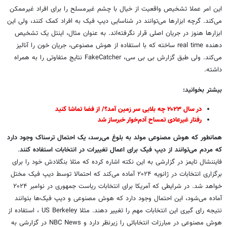
این امر عملا تشخیص واقعیت از خیال با چشم غیرمسلح را برای افراد غیرممکن
می‌کند. گرچه ابزارها می‌توانند در شناسایی دیپ فیک به افراد کمک کنند، ولی این
ابزارها هنوز در جریان اصلی قرار نگرفته‌اند. به عنوان مثال، اینتل یک تشخیص
دهنده real time ساخته که با استفاده از هوش مصنوعی، جریان خون را آنالیز
می‌کند. ولی طبق گزارش بی بی سی، FakeCatcher نتایج متفاوتی را به همراه
داشته.
بیشتر بخوانید:
در سال ۲۰۲۳ چه بلایی سر زمین آمد؟/ از فضا تماشا کنید
رفتار غیرعادی تمساح آدم‌خوار خبرساز شد
همانطور که هوش مصنوعی مولد به بلوغ می‌رسد، یک احتمال ترسناک وجود دارد
که مردم می‌توانند از دیپ فیک برای اعمال تغییرات در انتخابات استفاده کنند
.
فایننشال تایمز در گزارشی به این نکته اشاره کرده که مثلا بنگلادش خود را برای
برگزاری انتخابات در ژانویه ۲۰۲۴ آماده می‌کند که احتمالا توسط دیپ فیک مختل
خواهد شد. در شرایطی که آمریکا برای انتخابات ریاست جمهوری در نوامبر ۲۰۲۴
آماده می‌شود، این احتمال وجود دارد که هوش مصنوعی و دیپ فیک‌ها بتوانند
نتیجه رای گیری این انتخابات مهم را تغییر دهند. مثلا US Berkeley ، استفاده از
هوش مصنوعی در مبارزات انتخاباتی را زیرنظر دارد و NBC News در گزارشی به