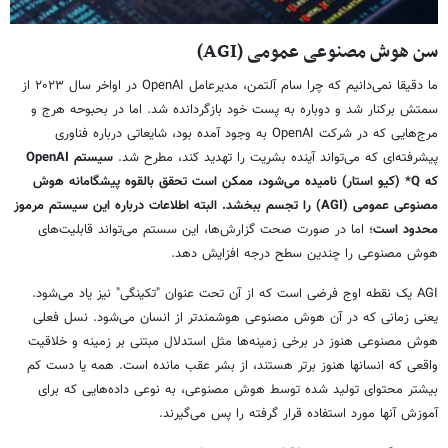
سن هوش مصنوعی عمومی (
AGI
)
ما دقیقا نمی‌دانیم که چرا سام آلتمن، مدیرعامل OpenAI در اواخر سال ۲۰۲۳ از
سمتش برکنار شد و دوباره به پست خود بازگردانده شد. اما در بحبوحه هرج و
مرج‌هایی که در شرکت OpenAI به وجود آمده بود، شایعاتی درباره فناوری
پیشرفته‌ای که می‌تواند آینده بشریت را تهدید کند، مطرح شد.
سیستم
OpenAI
که
Q*
(کیو استار) نامیده می‌شود، ممکن است تحقق بالقوه پیشگامانه هوش
مصنوعی عمومی (
AGI
) را تجسم ببخشد. البته اطلاعات درباره این سیستم مرموز
محدود است
؛ اما در صورت صحت گزارش‌ها، این سستم می‌تواند قابلیت‌های
هوش مصنوعی را چندین سطح درجه افزایش دهد.
AGI یک نقطه اوج فرضی است که از آن تحت عنوان "تکینگی" نیز یاد می‌شود.
یعنی زمانی که در آن هوش مصنوعی هوشمندتر از انسان می‌شود. نسل فعلی
هوش مصنوعی هنوز در برخی زمینه‌ها مثل استدلال مبتنی بر زمینه و خلاقیت
واقعی که انسانها هنوز برتر هستند، از بشر عقب مانده است. همه یا دست کم
بیشتر محتوای تولید شده توسط هوش مصنوعی، به نوعی داده‌هایی که برای
آموزش آنها مورد استفاده قرار گرفته را پس می‌گیرند.