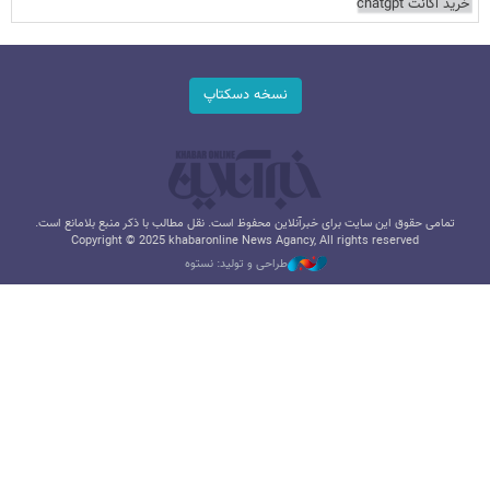
خرید اکانت chatgpt
نسخه دسکتاپ
تمامی حقوق این سایت برای خبرآنلاین محفوظ است. نقل مطالب با ذکر منبع بلامانع است.
Copyright © 2025 khabaronline News Agancy, All rights reserved
طراحی و تولید: نستوه