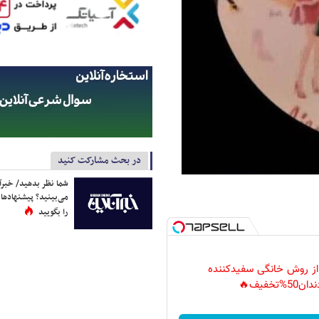
در بحث مشارکت کنید
شما نظر بدهید/ خبرآن
می‌بینید؟ پیشنهادها 
را بگویید
 از روش خانگی سفیدکننده
دان50%تخفیف🔥