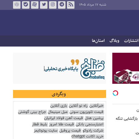
شنبه ۱۷ مرداد ۱۴۰۵
انتشارات
وبلاگ
استان‌ها
وبگردی
خبرآنلاین
راه نو آنلاین
بازی آنلاین
ن
قیمت تلویزیون سونی
مبل مینیمال
جراح بینی گوشتی
پرشین هتل
قیمت آهن فولاد ایرانیان
بازگشایی تنگه
اعتبارسنجی بانکی
قیمت طلا امروز
بلیط قطار
شرکت رادوکو
قیمت پروفیل
سایت یوتوتایمز
ات
خرید اکانت chatgpt