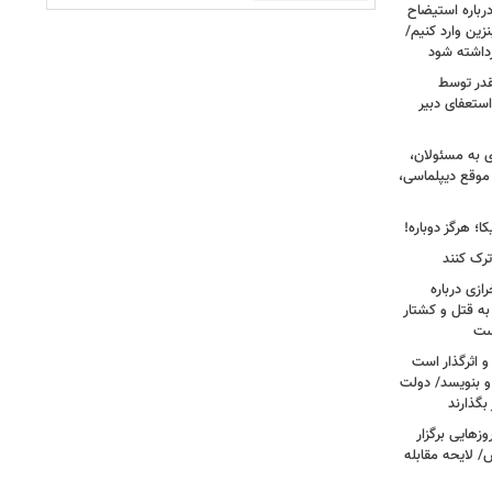
رباره استیضاح
زین وارد کنیم/
رداشته شود
قدر توسط
ستعفای دبیر
ی به مسئولان،
موقع دیپلماسی،
؛ هرگز دوباره!
ترک کنند
ازی درباره
به قتل و کشتار
ست
و اثرگذار است
 و بنویسد/ دولت
 بگذارند
هایی برگزار
 لایحه مقابله