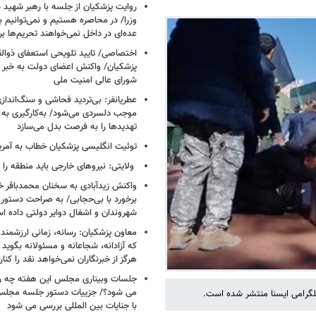
روایت پزشکیان از جلسه با رهبر شهید د
وزرا/ در محاصره هستیم و نمی‌توانیم بن
عده‌ای در داخل نمی‌خواهند تحریم‌ها ب
اختصاصی/ تایید تلویحی استعفای ذوال
پزشکیان/ واکنش اعضای دولت به خبر ا
شورای عالی امنیت ملی
عطریانفر: بی‌تردید فحاشی و سنگ‌انداز
موجب دلسردی می‌شود/ به‌کارگیری به 
تهدیدها را به فرصت بدل می‌سازد
توئیت انگلیسی پزشکیان خطاب به آمریکا
ولایتی: نیروهای خارجی باید منطقه را 
واکنش زیدآبادی به سخنان محمدباقر خر
برخورد با بی‌حجابی/ به صراحت دستور 
شهروندان و اشغال دوایر دولتی داده ا
معاون پزشکیان: رسانه، زمانی ارزشمند 
که آزادانه، شجاعانه و مسئولانه بگوید
هرگز از خبرنگاران نمی‌خواهد نقد را کنار
جلسات وبیناری مجلس این هفته چه روز
می شود؟/ جزییات دستور جلسه مجلس/
تلگرامی ایسنا منتشر شده است.
با جنایات بین المللی بررسی می شود