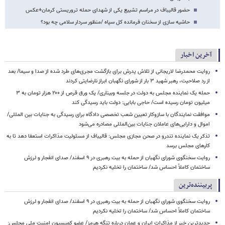
حضور قالیباف در مراسم تشییع یکی از شهدای حمله تروریستی کرمان+عکس
حاشیه‌ سازی از سخنان فرمانده کل سپاه /منظور سردار سلامی چه بود؟
آخرین اخبار
روایت محمدرضا لاریجانی از تلاش پدرش برای بازگشت مجری‌های طرد شده از صدا و سیما/ بعد
از رد صلاحیت، رهبر شهید ۳ بار از شورای نگهبان ابراز نارضایتی کردند
حمله یک نماینده مجلس به دولت در جلسه وبیناری/ یک ورق قرص از ۲۰۰ هزار تومان به ۳
میلیون تومان رسیده است/ حاجی بابایی: دولت باید رسیدگی کند
موافقت نمایندگان با سازوکار تعیین شعب تخصصی دادگاه برای رسیدگی به جنایات بین المللی/
اموال و دارایی‌های عاملان جنایات بین‌المللی مصادره می‌شود
تذکر یک نماینده تندرو در صحن مجازی مجلس: قالیباف از مسئولیت مذاکرات استعفا دهد تا به
کارهای مجلس برسد
روایت سخنگوی شورای نگهبان از حمله به بیت رهبری در ۹ اسفند/ صدای انفجار و لرزش
ساختمان کاملاً احساس شد/ ساختمان را تخلیه نکردیم
پربیننده‌ترین
روایت سخنگوی شورای نگهبان از حمله به بیت رهبری در ۹ اسفند/ صدای انفجار و لرزش
ساختمان کاملاً احساس شد/ ساختمان را تخلیه نکردیم
جدیدترین خبر از مذاکرات ایران و عمان درباره تنگه هرمز/ عضو کمیسیون امنیت ملی مجلس: