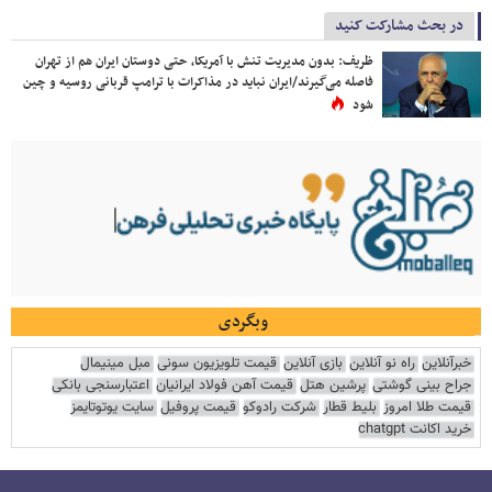
در بحث مشارکت کنید
ظریف: بدون مدیریت تنش با آمریکا، حتی دوستان ایران هم از تهران
فاصله می‌گیرند/ایران نباید در مذاکرات با ترامپ قربانی روسیه و چین
شود
وبگردی
خبرآنلاین
راه نو آنلاین
بازی آنلاین
قیمت تلویزیون سونی
مبل مینیمال
جراح بینی گوشتی
پرشین هتل
قیمت آهن فولاد ایرانیان
اعتبارسنجی بانکی
قیمت طلا امروز
بلیط قطار
شرکت رادوکو
قیمت پروفیل
سایت یوتوتایمز
خرید اکانت chatgpt