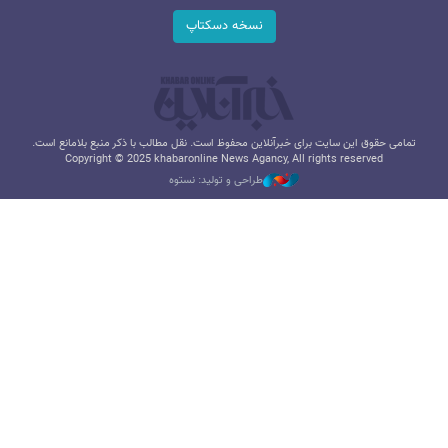
نسخه دسکتاپ
تمامی حقوق این سایت برای خبرآنلاین محفوظ است. نقل مطالب با ذکر منبع بلامانع است.
Copyright © 2025 khabaronline News Agancy, All rights reserved
طراحی و تولید: نستوه