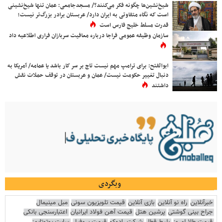
شیخ‌نشین‌ها چگونه فکر می‌کنند؟/ مسجدجامعی: عمان تنها شیخ‌نشینی
است که نگاه متفاوتی به ایران دارد/ عربستان برادر بزرگ‌تر نیست؛
قدرت مسلط خلیج فارس است
سازمان وظیفه عمومی فراجا درباره معافیت سربازان فراری اطلاعیه داد
ابوالفتح: برای ترامپ مهم نیست تاج بر سر کار باشد یا عمامه/ آمریکا به
دنبال تغییر حکومت نیست/ عمان و عربستان در توقف حملات نقش
داشتند
وبگردی
خبرآنلاین
راه نو آنلاین
بازی آنلاین
قیمت تلویزیون سونی
مبل مینیمال
جراح بینی گوشتی
پرشین هتل
قیمت آهن فولاد ایرانیان
اعتبارسنجی بانکی