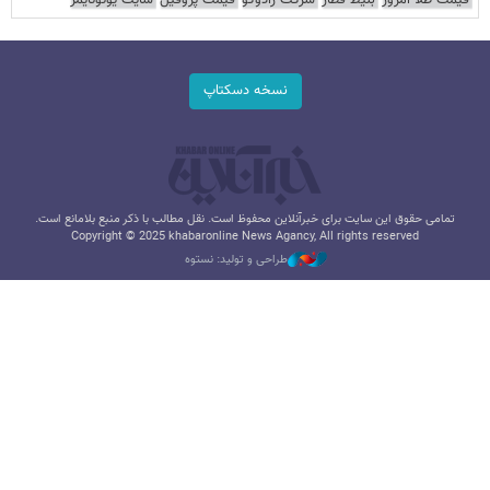
قیمت طلا امروز
بلیط قطار
شرکت رادوکو
قیمت پروفیل
سایت یوتوتایمز
نسخه دسکتاپ
تمامی حقوق این سایت برای خبرآنلاین محفوظ است. نقل مطالب با ذکر منبع بلامانع است.
Copyright © 2025 khabaronline News Agancy, All rights reserved
طراحی و تولید: نستوه