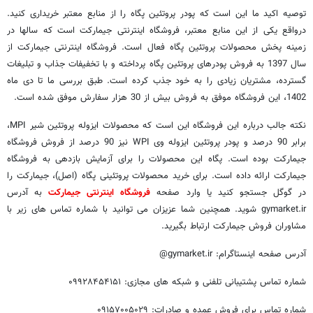
توصیه اکید ما این است که پودر پروتئین پگاه را از منابع معتبر خریداری کنید.
درواقع یکی از این منابع معتبر، فروشگاه اینترنتی جیمارکت ‌است که سالها در
زمینه پخش محصولات پروتئین پگاه فعال است. فروشگاه اینترنتی جیمارکت از
سال 1397 به فروش پودرهای پروتئین پگاه ‌پرداخته و با تخفیفات جذاب و تبلیغات
گسترده، مشتریان زیادی را به خود جذب ‌کرده است. طبق بررسی ما تا دی ماه
1402، این فروشگاه موفق به فروش بیش از 30 هزار سفارش موفق ‌شده است.
نکته جالب درباره این فروشگاه این ‌است که محصولات ایزوله پروتئین شیر MPI،
برابر 90 درصد و پودر پروتئین ایزوله وی WPI نیز 90 درصد از فروش فروشگاه
جیمارکت بوده است. پگاه این محصولات را برای آزمایش بازدهی به فروشگاه
جیمارکت ارائه ‌داده است. برای خرید محصولات پروتئینی پگاه (اصل)، جیمارکت را
در گوگل جستجو کنید یا وارد صفحه
فروشگاه اینترنتی جیمارکت
به آدرس
gymarket.ir شوید. همچنین شما عزیزان می توانید با شماره تماس های زیر با
مشاوران فروش جیمارکت ارتباط بگیرید.
آدرس صفحه اینستاگرام: gymarket.ir@
شماره تماس پشتیبانی تلفنی و شبکه های مجازی: ۰۹۹۲۸۴۵۴۱۵۱
شماره تماس برای فروش عمده و صادرات: ۰۹۱۵۷۰۰۵۰۲۹