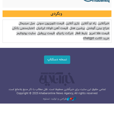
وبگردی
خبرآنلاین
راه نو آنلاین
بازی آنلاین
قیمت تلویزیون سونی
مبل مینیمال
جراح بینی گوشتی
پرشین هتل
قیمت آهن فولاد ایرانیان
اعتبارسنجی بانکی
قیمت طلا امروز
بلیط قطار
شرکت رادوکو
قیمت پروفیل
سایت یوتوتایمز
خرید اکانت chatgpt
نسخه دسکتاپ
تمامی حقوق این سایت برای خبرآنلاین محفوظ است. نقل مطالب با ذکر منبع بلامانع است.
Copyright © 2025 khabaronline News Agancy, All rights reserved
طراحی و تولید: نستوه