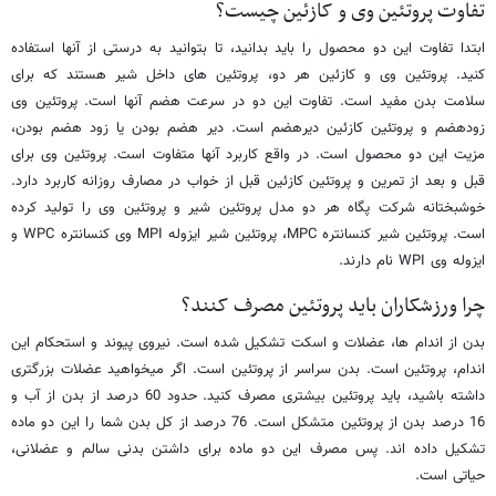
تفاوت پروتئین وی و کازئین چیست؟
ابتدا تفاوت این دو محصول را باید بدانید، تا بتوانید به درستی از آنها استفاده
کنید. پروتئین وی و کازئین هر دو، پروتئین های داخل شیر ‌هستند که برای
سلامت بدن مفید است. تفاوت این دو در سرعت هضم آنها است. پروتئین وی
زودهضم و پروتئین کازئین دیرهضم است. دیر هضم بودن یا زود هضم بودن،
مزیت این دو محصول است. در واقع کاربرد آنها متفاوت است. پروتئین وی برای
قبل و بعد از تمرین و پروتئین کازئین قبل از خواب در مصارف روزانه کاربرد دارد.
خوشبختانه شرکت پگاه هر دو مدل پروتئین شیر و پروتئین وی را تولید ‌کرده
است. پروتئین شیر کنسانتره MPC، پروتئین شیر ایزوله MPI وی کنسانتره WPC و
ایزوله وی WPI نام دارند.
چرا ورزشکاران باید پروتئین مصرف کنند؟
بدن از اندام ها، عضلات و اسکت تشکیل ‌شده است. نیروی پیوند و استحکام این
اندام، پروتئین است. بدن سراسر از پروتئین است. اگر میخواهید عضلات بزرگتری
‌داشته باشید، باید پروتئین بیشتری مصرف کنید. حدود 60 درصد از بدن از آب و
16 درصد بدن از پروتئین متشکل است. 76 درصد از کل بدن شما را این دو ماده
تشکیل داده اند. پس مصرف این دو ماده برای داشتن بدنی سالم و عضلانی،
حیاتی است.