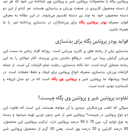
پروتئین پگاه با محصولات پروتئین شیر و پروتئین وی شناخته می شود که هر دو،
از دسته محصول کاربردی در صنعت ورزش و بدنسازی هستند. هر کدام از این دو
دسته محصول، خود به چند زیر دسته تقسیم می‌شوند. در این مقاله به معرفی
فواید مصرف
پودر پروتئین پگاه
برای ورزشکاران در بدنسازی پرداخته ایم. با ما
همراه باشید.
فواید پودر پروتئین پگاه برای بدنسازی
بدنسازی یکی از رشته های پر کاربرد ورزشی است. روزانه افراد زیادی به سمت این
ورزش گرایش پیدا می کنند. درواقع داشتن بدنی ورزیده، اکثر جوانان را به این
رشته متمایل ‌کرده است. اما نکته بدنسازی، رعایت تمام الزامات آن است. از جمله
الزامات ورزش بدنسازی، مصرف انواع پروتئین برای ایجاد و حفظ عضلات است. در
اینجا پیشنهاد ما پروتئین شیر و
پروتئین وی پگاه
است که در دو مدل ایزوله و
کنسانتره تولید ‌شده است.
تفاوت پروتئین شیر و پروتئین وی پگاه چیست؟
سوالی که اغلب ورزشکاران مبتدی با آن مواجه هستند، این ‌است که تفاوت این
دو نوع پروتئین در چیست؟ پروتئین شیر از شیر بدون چربی تهیه ‌میشود و بسته
به نوع تولید آن، بین 70 تا 90 درصد پروتئین دارد. ترکیب پروتئینی این محصول،
80 درصد کازئین و 20 درصد وی است. یعنی 30 گرم از محصول پروتئین شیر