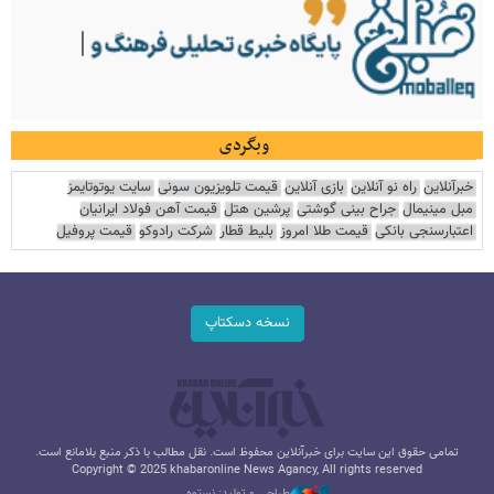
وبگردی
خبرآنلاین
راه نو آنلاین
بازی آنلاین
قیمت تلویزیون سونی
سایت یوتوتایمز
مبل مینیمال
جراح بینی گوشتی
پرشین هتل
قیمت آهن فولاد ایرانیان
اعتبارسنجی بانکی
قیمت طلا امروز
بلیط قطار
شرکت رادوکو
قیمت پروفیل
نسخه دسکتاپ
تمامی حقوق این سایت برای خبرآنلاین محفوظ است. نقل مطالب با ذکر منبع بلامانع است.
Copyright © 2025 khabaronline News Agancy, All rights reserved
طراحی و تولید: نستوه