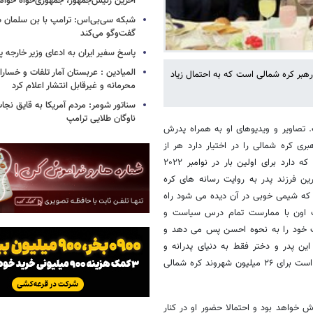
آخرین رئیس‌جمهور، جمهوری‌خواه خواه
شبکه سی‌بی‌اس: ترامپ با بن سلمان درب
گفت‌وگو می‌کند
پاسخ سفیر ایران به ادعای وزیر خارجه 
المیادین : عربستان آمار تلفات و خسار
 رهبر کره شمالی است که به احتمال زیاد
محرمانه و غیرقابل انتشار اعلام کرد
سناتور شومر: مردم آمریکا به قایق نجات 
ناوگان طلایی ترامپ
 است. تصاویر و ویدیوهای او به همراه پدرش
 کره شمالی را در اختیار دارد هر از
گاهی منتشر شده و باعث گمانه زنی هایی درباره او می شود. با سن کمی که دارد برای اولین بار در نوامبر ۲۰۲۲
ن فرزند پدر به روایت رسانه های کره
 که شیمی خوبی در آن دیده می شود راه
گ اون با ممارست تمام درس سیاست و
ات خود را به نحوه احسن پس می دهد و
 سال تفاوت سنی بین این این پدر و دختر فقط به دنیای پدرانه و
دخترانه ختم نمی شود و هدف نهایی رسیدن به جایگاهی است که در آن قرار است برای ۲۶ میلیون شهروند کره شمالی
خواهد بود و احتمالا حضور او در کنار