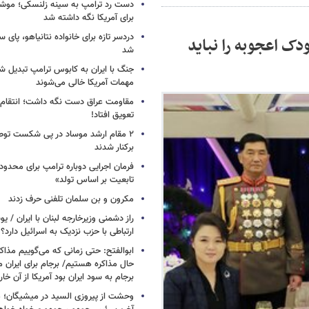
دست رد ترامپ به سینه زلنسکی؛ موشک
برای آمریکا نگه داشته شد
دردسر تازه برای خانواده نتانیاهو، پای سار
ک اعجوبه را نباید
شد
جنگ با ایران به کابوس ترامپ تبدیل شد
مهمات آمریکا خالی می‌شوند
مقاومت عراق دست نگه داشت؛ انتقام ا
تعویق افتاد!
۲ مقام‌ ارشد موساد در پی شکست توطئ
برکنار شدند
فرمان اجرایی دوباره ترامپ برای محدو
تابعیت بر اساس تولد»
مکرون و بن سلمان تلفنی حرف زدند
راز دشمنی وزیرخارجه لبنان با ایران /
ارتباطی با حزب نزدیک به اسرائیل دارد؟
ابوالفتح: حتی زمانی که می‌گوییم مذاکر
حال مذاکره هستیم/ برجام برای ایران 
برجام به سود ایران بود آمریکا از آن خا
وحشت از پیروزی السید در میشیگان؛ 