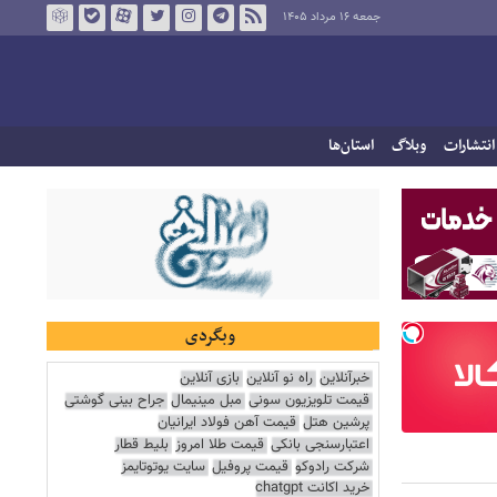
جمعه ۱۶ مرداد ۱۴۰۵
انتشارات
وبلاگ
استان‌ها
وبگردی
خبرآنلاین
راه نو آنلاین
بازی آنلاین
قیمت تلویزیون سونی
مبل مینیمال
جراح بینی گوشتی
پرشین هتل
قیمت آهن فولاد ایرانیان
اعتبارسنجی بانکی
قیمت طلا امروز
بلیط قطار
شرکت رادوکو
قیمت پروفیل
سایت یوتوتایمز
خرید اکانت chatgpt