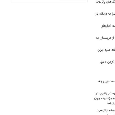
‌های پاتریوت
ا به دادگاه باز
؛ انبارهای
ز عربستان به
ه علیه ایران
د کردن «حق
 یوسف رجی چه
ه نمی‌کنیم، در
معجزه بود/ چون
رج شد
هشدار ترامپ: