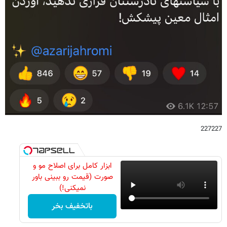
227227
ابزار کامل برای اصلاح مو و
صورت (قیمت رو ببینی باور
نمیکنی!)
باتخفیف بخر