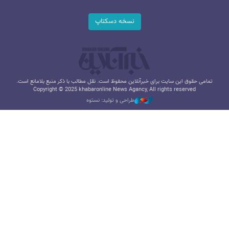
نسخه دسکتاپ
تمامی حقوق این سایت برای خبرآنلاین محفوظ است. نقل مطالب با ذکر منبع بلامانع است.
Copyright © 2025 khabaronline News Agancy, All rights reserved
طراحی و تولید: نستوه