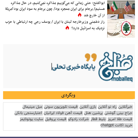
ابوالفتح: حتی زمانی که می‌گوییم مذاکره نمی‌کنیم، در حال مذاکره
هستیم/ برجام برای ایران معجزه بود/ چون برجام به سود ایران بود آمریکا
از آن خارج شد
راز دشمنی وزیرخارجه لبنان با ایران / یوسف رجی چه ارتباطی با حزب
نزدیک به اسرائیل دارد؟
وبگردی
خبرآنلاین
راه نو آنلاین
بازی آنلاین
قیمت تلویزیون سونی
مبل مینیمال
جراح بینی گوشتی
پرشین هتل
قیمت آهن فولاد ایرانیان
اعتبارسنجی بانکی
قیمت طلا امروز
بلیط قطار
شرکت رادوکو
قیمت پروفیل
سایت یوتوتایمز
خرید اکانت chatgpt