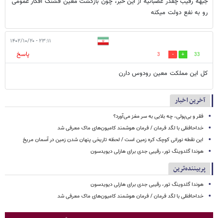
جبهه رقیب چقدر عصبانیه از این خبر، چون بازگشت معین قشنگ افکار عمومی
رو به نفع دولت میکنه
۲۳:۱۱ - ۱۴۰۲/۱۰/۲۰
پاسخ
3
33
کل این مملکت معین رودوس دارن
آخرین اخبار
فقر و بی‌پولی، چه بلایی به سر مغز می‌آورد؟
خداحافظی با لگد فرمان / فرمان هوشمند کامیون‌های ماک معرفی شد
این نقطه نورانی کوچک کره زمین است / لحظه تاریخی پنهان شدن زمین در آسمان مریخ
هوندا گلدوینگ تور، رقیبی جدی برای هارلی دیویدسون
پربیننده‌ترین
هوندا گلدوینگ تور، رقیبی جدی برای هارلی دیویدسون
خداحافظی با لگد فرمان / فرمان هوشمند کامیون‌های ماک معرفی شد