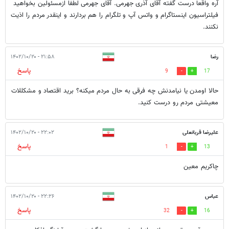
آره واقعا درست گفته آقای آذری جهرمی. آقای جهرمی لطفا ازمسئولین بخواهید
فیلتراسیون اینستاگرام و واتس آپ و تلگرام را هم بردارند و اینقدر مردم را اذیت
نکنند.
رضا
۲۱:۵۸ - ۱۴۰۲/۱۰/۲۰
پاسخ
9
17
حالا اومدن یا نیامدنش چه فرقی به حال مردم میکنه؟ برید اقتصاد و مشکللات
معیشتی مردم رو درست کنید.
علیرضا قربانعلی
۲۲:۰۲ - ۱۴۰۲/۱۰/۲۰
پاسخ
1
13
چاکریم معین
عباس
۲۲:۲۶ - ۱۴۰۲/۱۰/۲۰
پاسخ
32
16