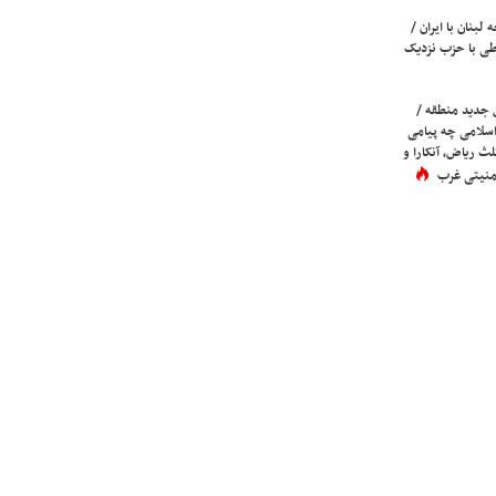
لبنان با ایران /
ی با حزب نزدیک
 جدید منطقه /
اسلامی چه پیامی
لث ریاض، آنکارا و
 امنیتی غرب