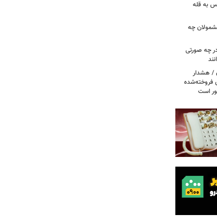
س به قله
 مشمولان چه
ر چه صورتی
نند
ن / هشدار
 فروخته‌شده
ور است