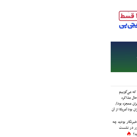
که می‌گوییم
حال مذاکره
ران معجزه بود/
ن بود آمریکا از آن
برنگار بودید چه
ور در نشست
د؟