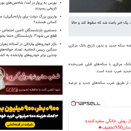
بورس به پرواز در آمد/ شاخص‌های بور
تاریخی رسیدند
واریزی بزرگ دولت برای یارانه‌بگیران/
کسانی هستند؟
نال ۳۴ میلیون تومان رسیده بود، یک خبر باعث شد که سقوط کند و حالا
مستمری بازنشستگان تامین اجتماعی د
قطع می شود؟/ بازنشستگان حتما بخوا
بازار خودروهای وارداتی در آستانه بحرا
ضه سکه جدید و بدون تاریخ بانک مرکزی
سنگین رییس اتحادیه: تعداد حواله‌های
چندین برابر خودروهای واردشده به کش
بانک مرکزی‌ با سکه‌های قبلی ضرب‌شده
رح جدید ضرب شده است.
رضه از طریق ضرب سکه‌های جدید و عرضه
 از روش خانگی سفیدکننده
دان50%تخفیف🔥