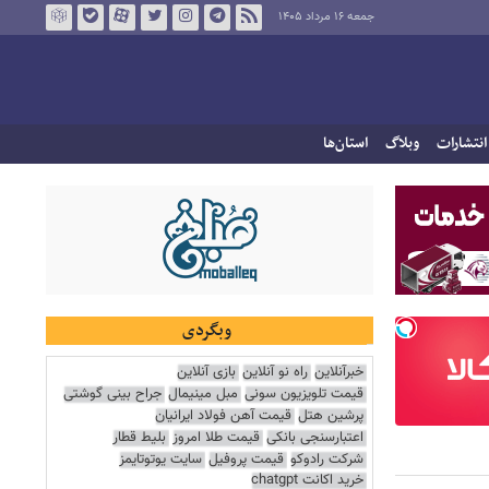
جمعه ۱۶ مرداد ۱۴۰۵
انتشارات
وبلاگ
استان‌ها
وبگردی
خبرآنلاین
راه نو آنلاین
بازی آنلاین
قیمت تلویزیون سونی
مبل مینیمال
جراح بینی گوشتی
پرشین هتل
قیمت آهن فولاد ایرانیان
اعتبارسنجی بانکی
قیمت طلا امروز
بلیط قطار
شرکت رادوکو
قیمت پروفیل
سایت یوتوتایمز
خرید اکانت chatgpt