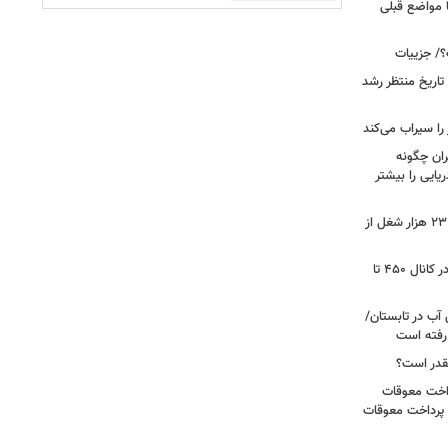
ا مواضع قبلی
؟/ جزییات
تاریخ منتظر رشد
یران چگونه
ریایی را بیشتر
شوک به بازار کار آمریکا/ اقتصاد امریکا ۲۳ هزار شغل از
گزارشی از بازار برنج؛ قیمت‌ها همچنان در کانال ۴۵۰ تا
آب در تابستان/
ا رفته است
قدر است؟
داخت معوقات
 پرداخت معوقات