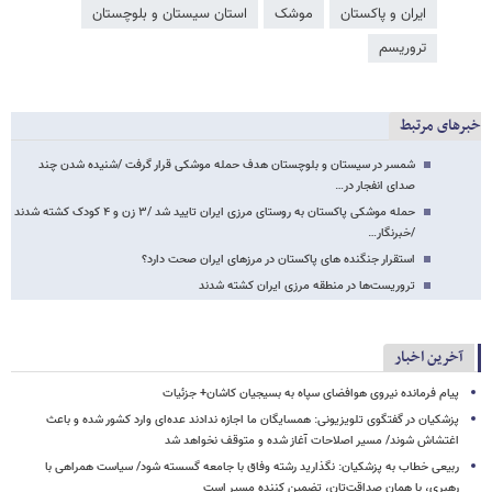
ایران و پاکستان
موشک
استان سیستان و بلوچستان
تروریسم
خبرهای مرتبط
شمسر در سیستان و بلوچستان هدف حمله موشکی قرار گرفت /شنیده شدن چند
صدای انفجار در…
حمله موشکی پاکستان به روستای مرزی ایران تایید شد /۳ زن و ۴ کودک کشته شدند
/خبرنگار…
استقرار جنگنده های پاکستان در مرزهای ایران صحت دارد؟
تروریست‌ها در منطقه مرزی ایران کشته شدند
آخرین اخبار
پیام فرمانده نیروی هوافضای سپاه به بسیجیان کاشان+ جزئیات
پزشکیان در گفتگوی تلویزیونی: همسایگان ما اجازه ندادند عده‌ای وارد کشور شده و باعث
اغتشاش شوند/ مسیر اصلاحات آغاز شده و متوقف نخواهد شد
ربیعی خطاب به پزشکیان: نگذارید رشته وفاق با جامعه گسسته شود/ سیاست همراهی با
رهبری، با همان صداقت‌تان، تضمین کننده مسیر است