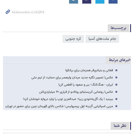
برچسب‌ها
جام ملت‌‌های آسیا
کره جنوبی
خبرهای مرتبط
فغانی و بنیادی‌فر همزمان برای برانکو!
عکس| تصویر نگاره جدید میدان ولیعصر برای حمایت از تیم ملی
ایران - هنگ‌کنگ؛ ببر و صعود را قطعی کن!
عکس‌| رونمایی کریستیانو رونالدو از فراری ۲۰ میلیاردی‌اش
ببینید | یک گل‌به‌خودی زیبا؛ عبدالعزیز توپ را وارد دروازه خودشان کرد!
مربی اسپانیایی گزینه اول پرسپولیس؛ شانس بالای قهرمان چین برای حضور در تهران
نظر شما