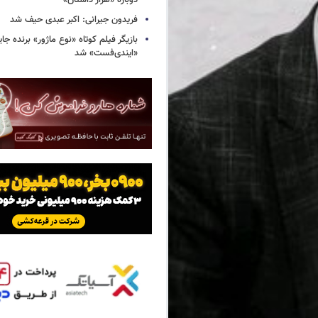
دوباره «هزار داستان»
فریدون جیرانی: اکبر عبدی حیف شد
بازیگر فیلم کوتاه «نوع ماژور» برنده جا
«ایندی‌فست» شد