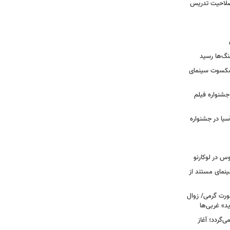
 صلاحیت تدریس
نگ‌ها رسید
یشکسوت سینمای
ن جشنواره فیلم
سیا در جشنواره
وس در لوکارنو
نمای مستند از
رت گرمی/ زوال
ید» غربی‌ها
جرا بازمی‌گردد؛ آغاز