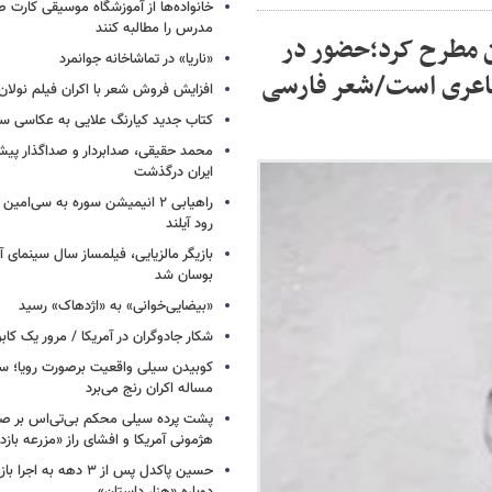
خانواده‌ها از آموزشگاه موسیقی کارت
مدرس را مطالبه کنند
ن مطرح کرد؛حضور در
«ناریا» در تماشاخانه جوانمرد
 شاعری است/شعر فارسی
افزایش فروش شعر با اکران فیلم نولان
کتاب جدید کیارنگ علایی به عکاسی س
محمد حقیقی، صدابردار و صداگذار پ
ایران درگذشت
راهیابی ۲ انیمیشن سوره به سی‌امی
رود آیلند
بازیگر مالزیایی، فیلمساز سال سینمای آ
بوسان شد
«بیضایی‌خوانی» به «اژدهاک» رسید
شکار جادوگران در آمریکا / مرور یک کاب
کوبیدن سیلی واقعیت برصورت رویا؛ سی
مساله اکران رنج می‌برد
پشت پرده سیلی محکم بی‌تی‌اس بر صو
هژمونی آمریکا و افشای راز «مزرعه بازد
حسین پاکدل پس از ۳ دهه به ا