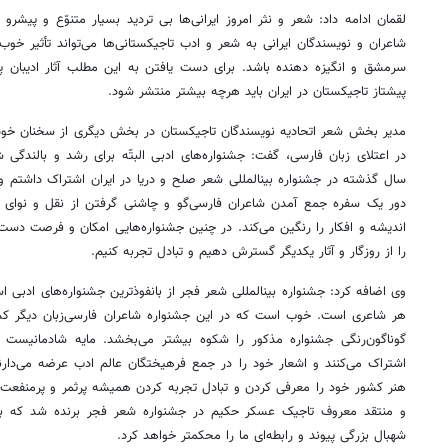
لقمان ادامه داد: شعر و نثر امروز ایرانی‌ها بی تردید بسیار متنوّع و پیشرو 
شاعران و نویسندگان ایرانی به شعر و ادب تاجیکستانی‌ها می‌تواند تأثیر خوب و
سرمشق و انگیزه دهنده باشد. برای دست یافتن به این مطلب آثار ادیبان پیش
پیشتاز تاجیکستان در ایران باید هرچه بیشتر منتشر شود.
مدیر بخش شعر اتحادیه نویسندگان تاجیکستان در بخش دیگری از سخنان خود در
در اعتلای زبان فارسی، گفت: جشنواره‌های ادبی البتّه برای رشد و بالندگی
سال گذشته در جشنواره‌ بینالمللی شعر صلح و دریا در ایران اشتراک داشتم و هن
دور یک سفره جمع آمدن شاعران فارسی‌گو و چاشنی گرفتن از نقل و نوای شع
اندیشه و افکار را رنگین می‌کند. در چنین جشنواره‌هایی امکان و فرصت دست 
را از روزگار و آثار یکدیگر گسترش دهیم و تبادل تجربه کنیم.
وی اضافه کرد: جشنواره بینالمللی شعر فجر از بانفوذترین جشنواره‌های ادبی 
هر شاعری است. خوب است که در این جشنواره شاعران فارسی‌زبان دیگر کشور
گوناگون‌رنگی جشنواره‌ مذکور را شکوه بیشتر می‌بخشد. مایه شادمانیست 
اشتراک می‌کنند و اشعار خود را در جمع فرهیختگان عالم ادب عرضه می‌دارند
هنر کشور خود را معرفی کردن و تبادل تجربه کردن همیشه پرثمر و پرمنفعت
و منتقد معروف تاجیک عسکر حکیم در جشنواره‌ شعر فجر برنده شد که 
شهبال بزرگی پیوند و رابطه‌ای ما را محکمتر خواهد کرد.