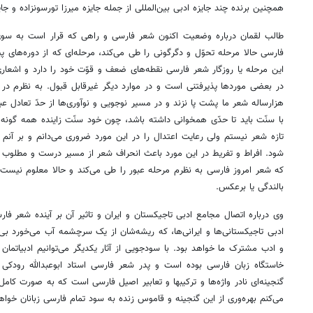
همچنین برنده چند جایزه ادبی بین‌المللی از جمله جایزه میرزا تورسونزاده و جا
طالب لقمان درباره وضعیت اکنون شعر فارسی و راهی که قرار است به سوی
فارسی حالا مرحله‌ تحوّل و دگرگونی را طی می‌کند، مرحله‌ای که از دوره‌های
این مرحله یا روزگار شعر فارسی نقطه‌های ضعف و قوّت خود را دارد و اشعار
در بعضی موردها پذیرفتنی است و در موارد دیگر غیرقابل قبول. به نظرم در 
هزارساله‌ شعر ما پشت پا نزند و در مسیر نوجویی و نوآوری‌ها از حدّ تعادل ع
با سنّت باید تا حدّی همخوانی داشته باشد، چون خود سنّت زاینده همه گون
تازه شعر نیستم ولی رعایت اعتدال را در این مورد ضروری می‌دانم و بر آن
شود. افراط و تفریط در این مورد باعث انحراف شعر از مسیر درست و مطلوب
که شعر امروز فارسی به نظرم مرحله‌ عبور را طی می‌کند و حالا معلوم نیست 
بالندگی یا برعکس.
وی درباره اتصال مجامع ادبی تاجیکستان و ایران و تاثیر آن بر آینده شعر فارس
ادبی تاجیکستانی‌ها و ایرانی‌ها، که ریشه‌شان از یک سرچشمه آب می‌خورد بی ت
و ادب مشترک ما خواهد بود. با سودجویی از آثار یکدیگر می‌توانیم ادبیاتمان ر
خاستگاه زبان فارسی بوده است و پدر شعر فارسی استاد ابوعبدالله رودکی
گنجینه‌ای نادر واژه‌ها و ترکیبها و تعابیر اصیل فارسی است که به صورت ک
می‌کنم بهره‌وری از این گنجینه و قاموس زنده به سود تمام فارسی زبانان خواه