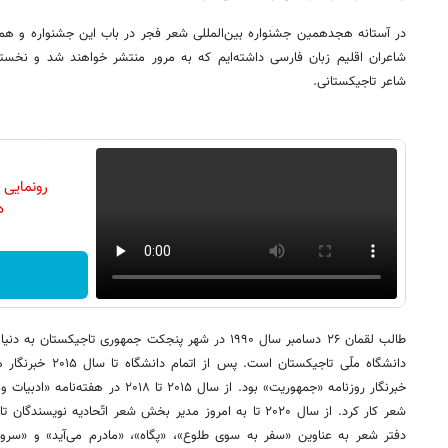
در آستانه هجدهمین جشنواره بین‌المللی شعر فجر در باب این جشنواره و همچ
شاعران اقلیم زبان فارسی داشته‌ایم که به مرور منتشر خواهند شد و نخست
شاعر تاجیکستانی.
رونمایی
دن
طالب لقمان ۲۶ دسامبر سال ۱۹۹۰ در شهر پنجکت جمهوری تاجیکس
دانشگاه ملّی تاجیکست
خبرنگار روزنامه «جمهوریت» بود. از سال ۱۵
شعر کار کرد. از سال ۲۰۲۰ تا به امروز مدیر بخش شعر اتّحادیه ن
دفتر شعر به عناوین «سفر به سوی طلوع»، «پگاه»، «مادرم می‌آید» و «سروا