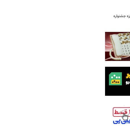
یزه جشنواره