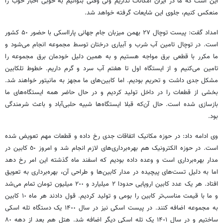
این است که ما در ایران امکانات نداریم ولی وقتی بتوانیم به خوبی اخبار خوب را
منعکس کنیم، جلوی این شایعات گرفته خواهد شد.
امداد گفت: پیست توچال ٢٧ بهمن میزبان جام جهانی پارااسکی با حضور ۵٠ کشور
است. در توچال تامین آب شرب و آبیاری درختان توسط مجموعه انجام می‌شود و
ما مکرر با قطعی برق مواجه هستیم و به همین دلیل خودمان برق مجموعه را
تامین می‌کنیم و از ایستگاه اول تا هفتم آب سرد و گرم داریم. خطوط تلکابین
مشکل جدی داشت و تحریم بودیم. اما کابین‌های ما مجهز به مانیتور خواهند شد.
بخشی از قطعات را در داخل تولید کردیم و در حال حاضر همه ایستگاه‌های ما
بازسازی شده است. حال آن‌که قبلا ایستگاه‌ها شبیه حلبی‌آباد و باعث شرمندگی
بود.
وی ادامه داد: در حوزه مکانیک اتفاقات جدی رخ داده و قطعات مهم تعویض شده
است. در حوزه الکترونیک هم بهره‌برداری‌های لازم انجام شد و امروز ٥٠ کابین در
مدار بهره‌برداری است و وعده داده بودیم که اسفند ماه گذشته این امر رخ دهد
اما به دلیل تست‌های پیچیده در مدار کابین‌ها و طراحی آن، بهره‌برداری به تعویق
افتاد. هر یک عدد کابین اروپایی حدودا ٢ میلیارد و ٢٠٠ میلیون تومان تمام می‌شد
و ما با قیمت مناسب‌تر کابین را بومی و تولید کردیم. قول دادند هر ماه ١٠ کابین
به مجموعه اضافه کنند. در پیست اسکی نیز در سال ۱۴٠٠ یک دستگاه تله اسکی
ساختیم و در سال ١۴٠۱ یک تله اسکی دیگر اضافه شد. هتل هم بعد از دهه ٨٠