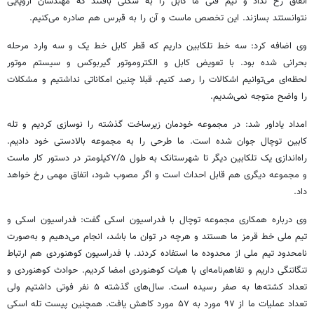
اتفاق رخ نداد و تیم فنی ما کابل را به شکلی بافتند که مهندسان اروپایی
نتوانستند بسازند. این تخصص ماست و آن را به قبرس هم صادره می‌کنیم.
وی اضافه کرد: سه خط تلکابین داریم که قطر کابل خط یک و سه وارد مرحله
بحرانی شده بود. با تعویض کابل و الکتروموتور گیربوکس و سیستم موتور
لحظه‌ای می‌توانیم اشکالات را رصد کنیم. قبلا چنین امکاناتی نداشتیم و مشکلات
را واضح متوجه نمی‌شدیم.
امداد یاداور شد: در مجموعه خودمان زیرساخت گذشته را نوسازی کردیم و تله
کابین توچال جوان شده است. ما طرحی را به مجموعه بالادستی خود دادیم.
راه‌اندازی یک تلکابین دیگر تا شهرستانک به طول ۷/۵کیلومتر در دستور کار ماست
و مجموعه دیگری هم قابل احداث است و اگر مصوب شود، اتفاق مهمی رخ خواهد
داد.
وی درباره همکاری مجموعه توچال با فدراسیون اسکی گفت: فدراسیون اسکی و
تیم ملی خط قرمز ما هستند و هرچه در توان ما باشد، انجام می‌دهیم و به‌صورت
نامحدود تیم ملی از محدوده ما استفاده کردند. با فدراسیون کوهنوردی هم ارتباط
تنگاتنگی داریم و تفاهم‌نامه‌ای با هیات کوهنوردی امضا کردیم. حوادث کوهنوردی و
تعداد کشته‌ها به صفر رسیده است. سال‌های گذشته ۵ نفر فوتی داشتیم ولی
تعداد عملیات ما از ٩٧ مورد به ۵٧ مورد کاهش یافت. همچنین پیست تله اسکی