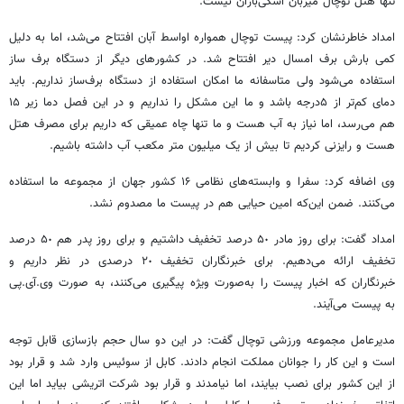
تنها هتل توچال میزبان اسکی‌بازان نیست.
امداد خاطرنشان کرد: پیست توچال همواره اواسط آبان افتتاح می‌شد، اما به دلیل
کمی بارش برف امسال دیر افتتاح شد. در کشورهای دیگر از دستگاه برف ساز
استفاده می‌شود ولی متاسفانه ما امکان استفاده از دستگاه برف‌ساز نداریم. باید
دمای کم‌تر از ۵درجه باشد و ما این مشکل را نداریم و در این فصل دما زیر ۱۵
هم می‌رسد، اما نیاز به آب هست و ما تنها چاه عمیقی که داریم برای مصرف هتل
هست و رایزنی کردیم تا بیش از یک میلیون متر مکعب ‌آب داشته باشیم.
وی اضافه کرد: سفرا و وابسته‌های نظامی ١۶ کشور جهان از مجموعه ما استفاده
می‌کنند. ضمن این‌که امین حیایی هم در پیست ما مصدوم نشد.
امداد گفت: برای روز مادر ۵٠ درصد تخفیف داشتیم و برای روز پدر هم ۵٠ درصد
تخفیف ارائه می‌دهیم. برای خبرنگاران تخفیف ٢٠ درصدی در نظر داریم و
خبرنگاران که اخبار پیست را به‌صورت ویژه پیگیری می‌کنند، به صورت وی.آی.پی
به پیست می‌آیند.
مدیرعامل مجموعه ورزشی توچال گفت: در این دو سال حجم بازسازی قابل توجه
است و این کار را جوانان مملکت انجام دادند. کابل از سوئیس وارد شد و قرار بود
از این کشور برای نصب بیایند، اما نیامدند و قرار بود شرکت اتریشی بیاید اما این