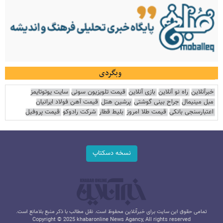
وبگردی
خبرآنلاین
راه نو آنلاین
بازی آنلاین
قیمت تلویزیون سونی
سایت یوتوتایمز
مبل مینیمال
جراح بینی گوشتی
پرشین هتل
قیمت آهن فولاد ایرانیان
اعتبارسنجی بانکی
قیمت طلا امروز
بلیط قطار
شرکت رادوکو
قیمت پروفیل
نسخه دسکتاپ
تمامی حقوق این سایت برای خبرآنلاین محفوظ است. نقل مطالب با ذکر منبع بلامانع است.
Copyright © 2025 khabaronline News Agancy, All rights reserved