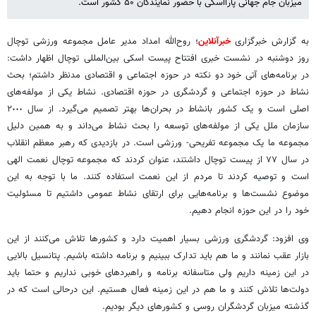
میزبان جام جهانی پارااسکی با حضور نمایندگان ۵۰ کشور است.
به گزارش خبرگزاری
خبرآنلاین
؛ روح‌الله امداد مدیر عامل مجموعه ورزشی توچال
روز دوشنبه در نشست خبری افتتاح پیست اسکی بین‌المللی توچال اظهار داشت:
در برنامه‌های آتی خود دو نکته در حوزه اجتماعی و اقتصادی مدنظر داشتم؛ بحث
نشاط در حوزه اجتماعی و گردشگری در حوزه اقتصادی. نشاط یکی از مولفه‌های
اصلی است و یک کشور بانشاط در بحران‌ها بهتر تصمیم می‌گیرد. از سال ٢٠٠٠
سازمان ملل یکی از مولفه‌های توسعه را بحث نشاط می‌داند و به همین دلیل
مجموعه ما یک مجموعه تفریحی- ورزشی است. در بازدیدی که رهبر معظم انقلاب
در سال ٧٧ از پیست توچال داشتند، عنوان کردند که مجموعه توچال نعمت الهی
است و توصیه کردند تا مردم از این نعمت استفاده کنند. ما با توجه به این
موضوع نشست‌ها و برنامه‌هایی برای ارتقای نشاط عمومی داشتیم تا مسئولیت
خود را در این حوزه انجام دهیم.
وی افزود: گردشگری ورزشی بسیار اهمیت دارد و کشورها تلاش می‌کنند از این
بازار عقب نمانند و ما هم باید تدارک ببینیم و برنامه داشته باشیم. پتانسیل بالایی
در این زمینه داریم ولی متاسفانه برنامه و راهبردهای خوبی نداریم و حتما باید
دولت‌ها تلاش کنند و ما هم در این زمینه فعال هستیم. این درحالی است که در
گذشته میزبان گردشگران روسی و کشورهای دیگر بودیم.